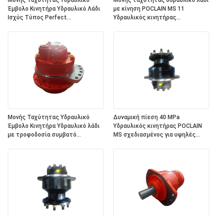
Μονής Ταχύτητας Υδραυλικό
Μονής ταχύτητας υδραυλικό λάδι
Έμβολο Κινητήρα Υδραυλικό Λάδι
με κίνηση POCLAIN MS 11
Ισχύς Τύπος Perfect
Υδραυλικός κινητήρας
Construction Agriculture Marine
κατάλληλος για βιομηχανικές
Machinery Equipment
εφαρμογές και βαρέα μηχανήματα
Μονής Ταχύτητας Υδραυλικό
Δυναμική πίεση 40 MPa
Έμβολο Κινητήρα Υδραυλικό λάδι
Υδραυλικός κινητήρας POCLAIN
με τροφοδοσία συμβατό
MS σχεδιασμένος για υψηλές
εξοπλισμό κατασκευών
επιδόσεις και προσαρμόσιμο
Agriculture Marine Machinery
χρώμα για να ταιριάζει με τον
Equipment
εξοπλισμό σας