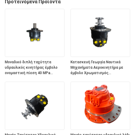
Προτεινόμενα Προϊόντα
Μοναδικό διπλή ταχύτητα
Κατασκευή Γεωργία Ναυτικά
υδραυλικός κινητήρας έμβολο
Μηχανήματα Αεροκινητήρα με
ονομαστική πίεση 40 MPa
έμβολο Χρωματισμός
Υδραυλικό λάδι Τύπος ισχύος
προσαρμοσμένος Υδραυλικός
Υποστήριξη ποικίλες εφαρμογές
κινητήρας Κατάλληλος για
εφαρμογές βαρέων φορτίων