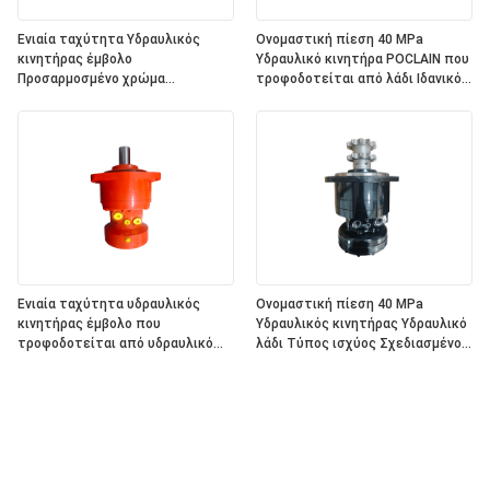
Ενιαία ταχύτητα Υδραυλικός
Ονομαστική πίεση 40 MPa
κινητήρας έμβολο
Υδραυλικό κινητήρα POCLAIN που
Προσαρμοσμένο χρώμα
τροφοδοτείται από λάδι Ιδανικό
Κατάλληλο για κατασκευές
για υδραυλικές μονάδες ισχύος
Γεωργία Εφαρμογές θαλάσσιων
και βιομηχανικά υδραυλικά
μηχανημάτων
συστήματα
Ενιαία ταχύτητα υδραυλικός
Ονομαστική πίεση 40 MPa
κινητήρας έμβολο που
Υδραυλικός κινητήρας Υδραυλικό
τροφοδοτείται από υδραυλικό
λάδι Τύπος ισχύος Σχεδιασμένος
λάδι Προσαρμοσμένες επιλογές
για μετάδοση ισχύος σε κινητό
χρώματος σχεδιασμένες για
υδραυλικό εξοπλισμό
εφαρμογές ισχύος υγρών