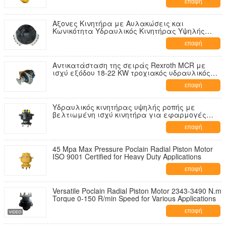
επαφή
Αξονες Κινητήρα με Αυλακώσεις και
Κωνικότητα Υδραυλικός Κινητήρας Υψηλής
Ροπής για Αντικατάσταση στη ΣΕΙΡΑ Rexroth
επαφή
MCR
Αντικατάσταση της σειράς Rexroth MCR με
ισχύ εξόδου 18-22 KW τροχιακός υδραυλικός
κινητήρας σε ισχύ υδραυλικού κινητήρα
επαφή
πετρελαίου
Υδραυλικός κινητήρας υψηλής ροπής με
βελτιωμένη ισχύ κινητήρα για εφαρμογές
βαρέος φορτίου
επαφή
45 Mpa Max Pressure Poclain Radial Piston Motor
ISO 9001 Certified for Heavy Duty Applications
επαφή
Versatile Poclain Radial Piston Motor 2343-3490 N.m
Torque 0-150 R/min Speed for Various Applications
επαφή