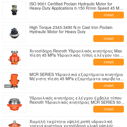
ISO 9001 Certified Poclain Hydraulic Motor for
Heavy-Duty Applications 0-150 R/min Speed 45 Mpa
Max Pressure
επαφή
High Torque 2343-3490 N.m Cast Iron Poclain
Hydraulic Motor for Heavy Duty
επαφή
Χυτοσίδηρο Rexroth Υδραυλικός κινητήρας Max
πίεση 45 MPa Υδραυλικός τύπος ελέγχου του
έμβολο Robust Performance Υδραυλικά
επαφή
συστήματα
MCR SERIES Υδραυλικά εξαρτήματα κινητήρα
Μέγιστη πίεση 45 MPa εξαρτήματα ακριβείας
σχεδιασμένα για απόδοση και μακροζωία
επαφή
υδραυλικού συστήματος
Υδραυλικός κινητήρας ελέγχου έμβολο τύπου
Rexroth Υδραυλικός κινητήρας MCR SERIES 50
Υδραυλικός κινητήρας βελτιστοποιημένος για
επαφή
λειτουργίες εξοικονόμησης ενέργειας
Χαμηλή ταχύτητα υψηλή ροπή υδραυλική
τροχιά κινητήρα χυτοσίδηρο υλικό υψηλής