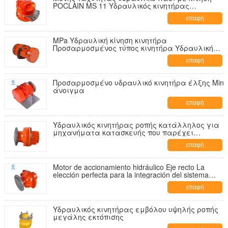
POCLAIN MS 11 Υδραυλικός κινητήρας
κατάλληλος για βιομηχανικές εφαρμογές και
επαφή
βαρέα μηχανήματα
MPa Υδραυλική κίνηση κινητήρα
Προσαρμοσμένος τύπος κινητήρα Υδραυλική
κίνηση σχεδιασμένη για ακριβή έλεγχο και
επαφή
απόδοση
Προσαρμοσμένο υδραυλικό κινητήρα έλξης Min
άνοιγμα
επαφή
Υδραυλικός κινητήρας ροπής κατάλληλος για
μηχανήματα κατασκευής που παρέχει
μετάδοση ροπής και σταθερή λειτουργία
επαφή
Motor de accionamiento hidráulico Eje recto La
elección perfecta para la integración del sistema
hidráulico
επαφή
Υδραυλικός κινητήρας εμβόλου υψηλής ροπής
μεγάλης εκτόπισης