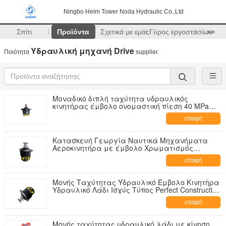
Ningbo Helm Tower Noda Hydraulic Co.,Ltd
Σπίτι
Προϊόντα
Σχετικά με εμάς
Γύρος εργοστασίων
>>
Υδραυλική μηχανή Drive
Ποιότητα
supplier.
Μοναδικό διπλή ταχύτητα υδραυλικός
κινητήρας έμβολο ονομαστική πίεση 40 MPa
Υδραυλικό λάδι Τύπος ισχύος Υποστήριξη
επαφή
ποικίλες εφαρμογές
Κατασκευή Γεωργία Ναυτικά Μηχανήματα
Αεροκινητήρα με έμβολο Χρωματισμός
προσαρμοσμένος Υδραυλικός κινητήρας
επαφή
Κατάλληλος για εφαρμογές βαρέων φορτίων
Μονής Ταχύτητας Υδραυλικό Έμβολο Κινητήρα
Υδραυλικό Λάδι Ισχύς Τύπος Perfect Construction
Agriculture Marine Machinery Equipment
επαφή
Μονής ταχύτητας υδραυλικό λάδι με κίνηση