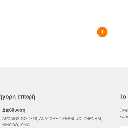
1
ήγορη επαφή
Το
Διεύθυνση
Εγγρ
και 
ΔΡΌΜΟΣ ΝΟ 1818, ΑΝΑΤΟΛΉΣ ZHENLUO, ZHENHAI,
NINGBO, ΚΊΝΑ.