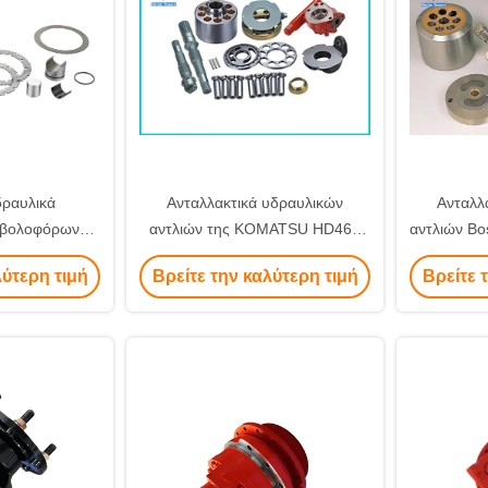
δραυλικά
Ανταλλακτικά υδραυλικών
Ανταλλ
εμβολοφόρων
αντλιών της KOMATSU HD465
αντλιών Bo
ανθεκτικά μέρη
HD785 με τη θετική μετατόπιση
τη μεγ
λύτερη τιμή
Βρείτε την καλύτερη τιμή
Βρείτε 
 αντλιών