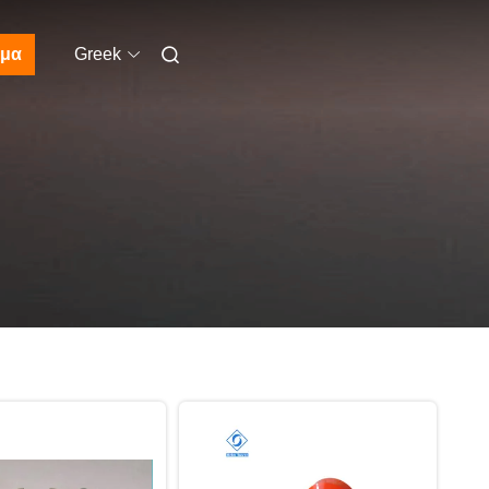
μα
Greek