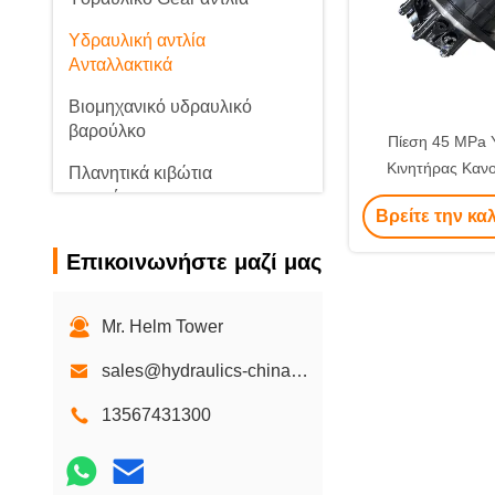
Υδραυλική αντλία
Ανταλλακτικά
Βιομηχανικό υδραυλικό
βαρούλκο
Πίεση 45 MPa 
Κινητήρας Καν
Πλανητικά κιβώτια
Θερμοκρασίας Λ
ταχυτήτων
Βρείτε την κα
Ανταλλακτικά 
Επικοινωνήστε μαζί μας
Mr. Helm Tower
sales@hydraulics-china.com
13567431300