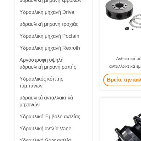
υδραυλική μηχανή εμβόλων
Υδραυλική μηχανή Drive
υδραυλική μηχανή τροχιάς
Υδραυλική μηχανή Poclain
Υδραυλική μηχανή Rexroth
Ανθεκτικά υ
Αργόστροφη υψηλή
ανταλλακτικά 
υδραυλική μηχανή ροπής
αντλιών, ένδυση - 
Υδραυλικός κόπτης
Βρείτε την κα
υδραυλικών
τυμπάνων
υδραυλικά ανταλλακτικά
μηχανών
Υδραυλικό Έμβολο αντλίας
Υδραυλική αντλία Vane
Υδραυλικό Gear αντλία