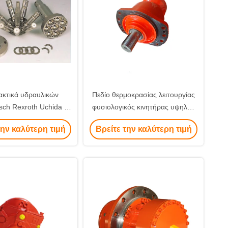
ακτικά υδραυλικών
Πεδίο θερμοκρασίας λειτουργίας
sch Rexroth Uchida με
φυσιολογικός κινητήρας υψηλής
άλη σειρά ελέγχου
ροπής χαμηλής ταχύτητας 100%
την καλύτερη τιμή
Βρείτε την καλύτερη τιμή
γνήσια λύση για βαριά μηχανικά
συστήματα