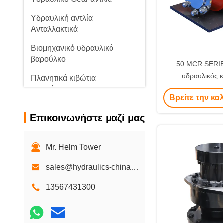
Υδραυλική αντλία
Ανταλλακτικά
Βιομηχανικό υδραυλικό
βαρούλκο
50 MCR SERIE
υδραυλικός κ
Πλανητικά κιβώτια
χυτοσίδηρου 
ταχυτήτων
Βρείτε την κα
κινητήρας για κα
εφαρμογές γεωργ
Επικοινωνήστε μαζί μας
Mr. Helm Tower
sales@hydraulics-china.com
13567431300