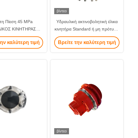
βίντεο
τη Πίεση 45 MPa
Υδραυλική ακτινοβολητική έλικα
ΛΙΚΟΣ ΚΙΝΗΤΗΡΑΣ
κινητήρα Standard ή μη πρότυπο
ΕΛΕΓΧΟΥ ΕΜΒΟΛΟΥ
Η καλύτερη επιλογή σας
την καλύτερη τιμή
Βρείτε την καλύτερη τιμή
 MCR Rexroth Για
 Και Αποδοτικότητα
βίντεο