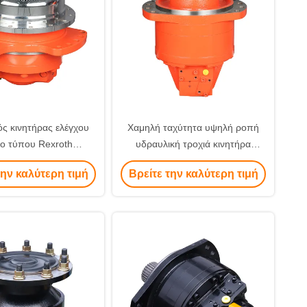
ς κινητήρας ελέγχου
Χαμηλή ταχύτητα υψηλή ροπή
ο τύπου Rexroth
υδραυλική τροχιά κινητήρα
κός κινητήρας MCR
χυτοσίδηρο υλικό υψηλής
την καλύτερη τιμή
Βρείτε την καλύτερη τιμή
S 50 Υδραυλικός
αντοχής εξασφαλίζει μακροζωία
βελτιστοποιημένος για
και σταθερή απόδοση
γίες εξοικονόμησης
ενέργειας