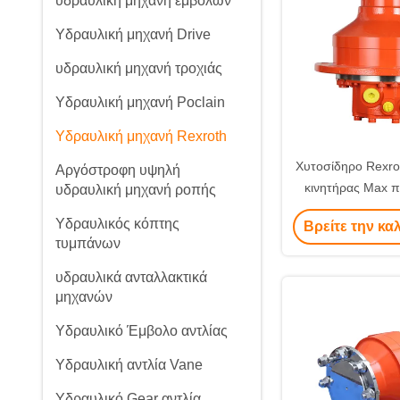
υδραυλική μηχανή εμβόλων
Υδραυλική μηχανή Drive
υδραυλική μηχανή τροχιάς
Υδραυλική μηχανή Poclain
Υδραυλική μηχανή Rexroth
Χυτοσίδηρο Rexro
Αργόστροφη υψηλή
κινητήρας Max 
υδραυλική μηχανή ροπής
Υδραυλικός τύπος
Υδραυλικός κόπτης
Βρείτε την κα
έμβολο Robust 
τυμπάνων
Υδραυλικά σ
υδραυλικά ανταλλακτικά
μηχανών
Υδραυλικό Έμβολο αντλίας
Υδραυλική αντλία Vane
Υδραυλικό Gear αντλία