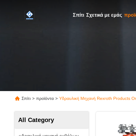
Σπίτι
Σχετικά με εμάς
προϊ
Σπίτι
>
προϊόντα
>
Υδραυλική Μηχανή Rexroth Products On
All Category