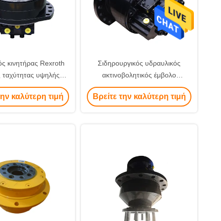
ς κινητήρας Rexroth
Σιδηρουργικός υδραυλικός
 ταχύτητας υψηλής
ακτινοβολητικός έμβολο
 50 Ιδανικός για
κινητήρας σχεδιασμένος για
την καλύτερη τιμή
Βρείτε την καλύτερη τιμή
αστικές μηχανές και
εφαρμογές κατασκευαστικών
ητικές υδραυλικές
μηχανών προσφέροντας σταθερή
εφαρμογές
ισχύ