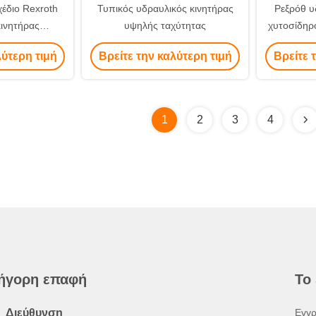
έδιο Rexroth
Τυπικός υδραυλικός κινητήρας
Ρεξρόθ υ
ινητήρας
υψηλής ταχύτητας
χυτοσίδηρ
ό Υδραυλικός
πίεσης
λύτερη τιμή
Βρείτε την καλύτερη τιμή
Βρείτε 
έμβολο
1
2
3
4
ήγορη επαφή
Το
Διεύθυνση
Εγγρ