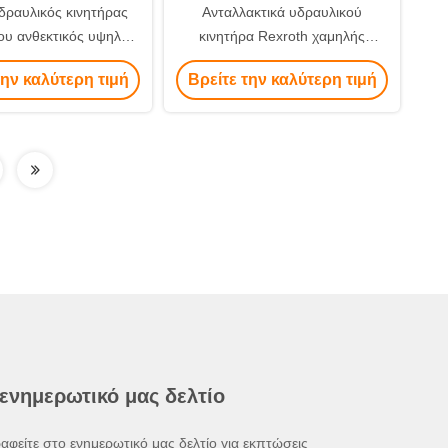
δραυλικός κινητήρας
Ανταλλακτικά υδραυλικού
ου ανθεκτικός υψηλής
κινητήρα Rexroth χαμηλής
 για βαριά εργασία
ταχύτητας και υψηλής ροπής για
την καλύτερη τιμή
Βρείτε την καλύτερη τιμή
μηχανήματα έργων, απόδοση και
απόδοση
 ενημερωτικό μας δελτίο
αφείτε στο ενημερωτικό μας δελτίο για εκπτώσεις