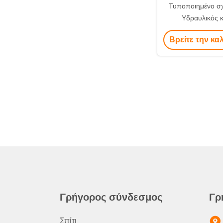
Τυποποιημένο σχ
Υδραυλικός κ
Χυτοσίδηρο υλικ
Βρείτε την κα
κινητήρας 
Γρήγορος σύνδεσμος
Γρ
Σπίτι