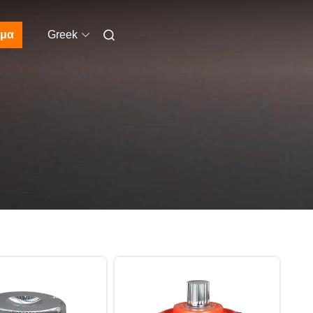
μα
Greek