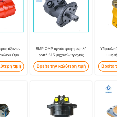
ετρος άξονων
BMP OMP αργόστροφη υψηλή
Υδραυλικό
ριαλιού Ομαρ
ροπή 615 μηχανών τροχιάς
υψηλή
α τα γεωργικά
υδραυλική ανώτατη ταχύτητα
λύτερη τιμή
Βρείτε την καλύτερη τιμή
Βρείτε 
έρ
περιστροφής/λεπτό