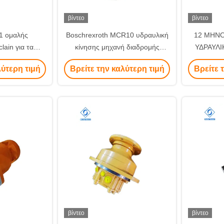
βίντεο
βίντεο
1 ομαλής
Boschrexroth MCR10 υδραυλική
12 ΜΗΝΟ
lain για τα
κίνησης μηχανή διαδρομής
ΥΔΡΑΥΛ
ργόστροφα
κίνησης μηχανών τελική με τον
ΠΡΟΣ 
λύτερη τιμή
Βρείτε την καλύτερη τιμή
Βρείτε 
αισθητήρα
βίντεο
βίντεο