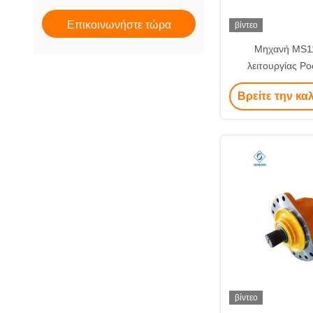
Επικοινωνήστε τώρα
βίντεο
Μηχανή MS1
λειτουργίας Poc
μηχανήματα α
Βρείτε την κα
βίντεο