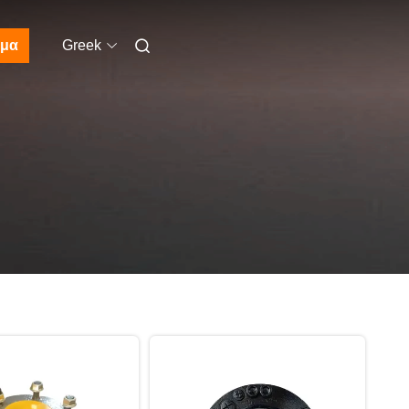
μα
Greek