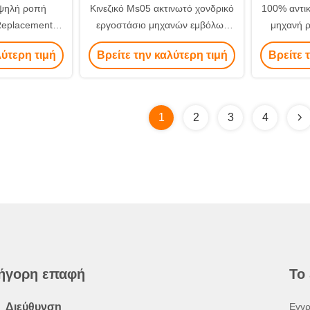
ψηλή ροπή
Κινεζικό Ms05 ακτινωτό χονδρικό
100% αντι
eplacement
εργοστάσιο μηχανών εμβόλων
μηχανή 
ική για την
υδραυλικό
MSE05 αρ
λύτερη τιμή
Βρείτε την καλύτερη τιμή
Βρείτε 
ση
1
2
3
4
ήγορη επαφή
Το
Διεύθυνση
Εγγρ