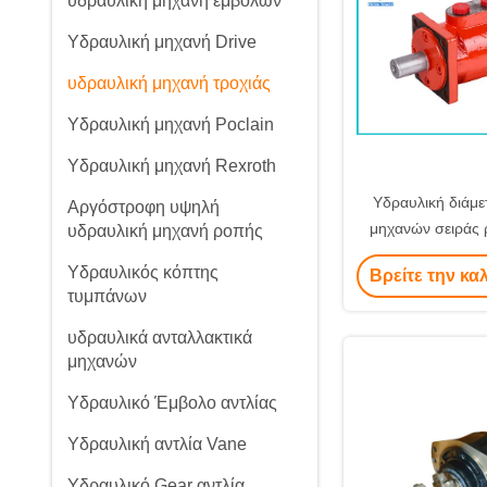
υδραυλική μηχανή εμβόλων
Υδραυλική μηχανή Drive
υδραυλική μηχανή τροχιάς
Υδραυλική μηχανή Poclain
Υδραυλική μηχανή Rexroth
Υδραυλική διάμ
Αργόστροφη υψηλή
μηχανών σειράς 
υδραυλική μηχανή ροπής
υψηλής δύναμης γι
Υδραυλικός κόπτης
Βρείτε την κα
τρακτ
τυμπάνων
υδραυλικά ανταλλακτικά
μηχανών
Υδραυλικό Έμβολο αντλίας
Υδραυλική αντλία Vane
Υδραυλικό Gear αντλία