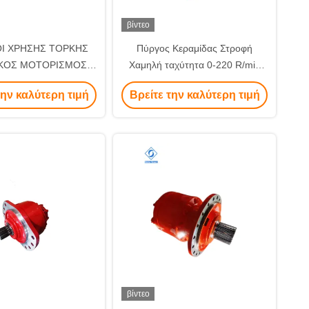
βίντεο
Ι ΧΡΗΣΗΣ ΤΟΡΚΗΣ
Πύργος Κεραμίδας Στροφή
ΙΚΟΣ ΜΟΤΟΡΙΣΜΟΣ
Χαμηλή ταχύτητα 0-220 R/min
ΚΑΤΑΙΝΟΥΜΕΝΕΣ
Υδραυλικός κινητήρας έμβολο για
την καλύτερη τιμή
Βρείτε την καλύτερη τιμή
κατασκευαστικό εξοπλισμό
βίντεο