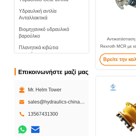
Υδραυλική αντλία
Ανταλλακτικά
Βιομηχανικό υδραυλικό
βαρούλκο
Αντικατάσταση 
Rexroth MCR με ισ
Πλανητικά κιβώτια
22 KW τροχιακό
ταχυτήτων
Βρείτε την κα
κινητήρας σε ισχ
κινητήρα πε
Επικοινωνήστε μαζί μας
Mr. Helm Tower
sales@hydraulics-china.com
13567431300