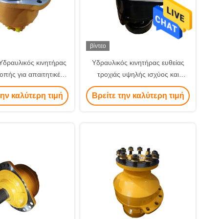
βίντεο
Υδραυλικός κινητήρας
Υδραυλικός κινητήρας ευθείας
πής για απαιτητικές
τροχιάς υψηλής ισχύος και
ηχανικές ανάγκες
αποδοτικότητας 18-22 KW
την καλύτερη τιμή
Βρείτε την καλύτερη τιμή