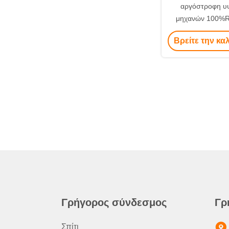
αργόστροφη υ
μηχανών 100%R
danfoss υδραυλ
Βρείτε την κα
πώλη
Γρήγορος σύνδεσμος
Γρ
Σπίτι