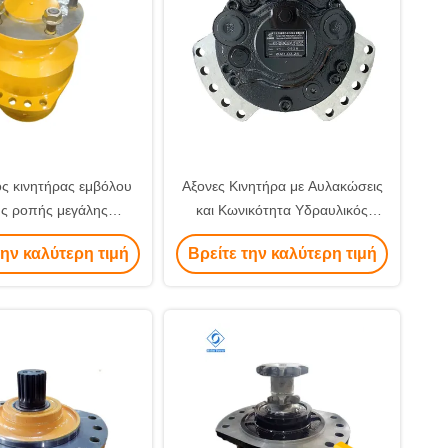
ς κινητήρας εμβόλου
Αξονες Κινητήρα με Αυλακώσεις
ς ροπής μεγάλης
και Κωνικότητα Υδραυλικός
εκτόπισης
Κινητήρας Υψηλής Ροπής για
την καλύτερη τιμή
Βρείτε την καλύτερη τιμή
Αντικατάσταση στη ΣΕΙΡΑ
Rexroth MCR