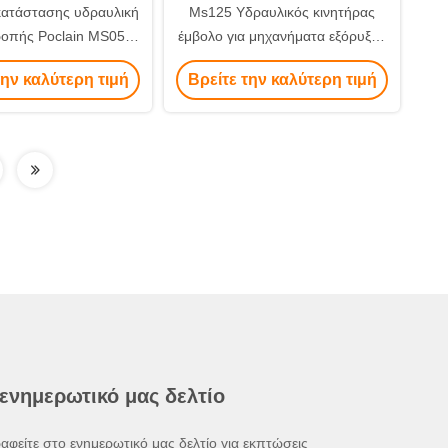
κατάστασης υδραυλική
Ms125 Υδραυλικός κινητήρας
ροπής Poclain MS05
έμβολο για μηχανήματα εξόρυξης
γόστροφη υψηλή 1 -
και κατασκευής
την καλύτερη τιμή
Βρείτε την καλύτερη τιμή
18 σύνολα
 ενημερωτικό μας δελτίο
αφείτε στο ενημερωτικό μας δελτίο για εκπτώσεις