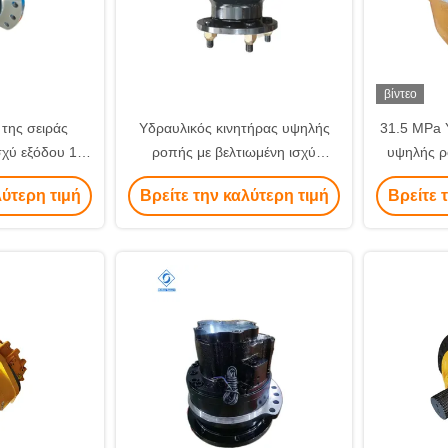
βίντεο
της σειράς
Υδραυλικός κινητήρας υψηλής
31.5 MPa 
χύ εξόδου 18-
ροπής με βελτιωμένη ισχύ
υψηλής ρο
ς υδραυλικός
κινητήρα για εφαρμογές βαρέος
βιομ
λύτερη τιμή
Βρείτε την καλύτερη τιμή
Βρείτε 
ύ υδραυλικού
φορτίου
τρελαίου