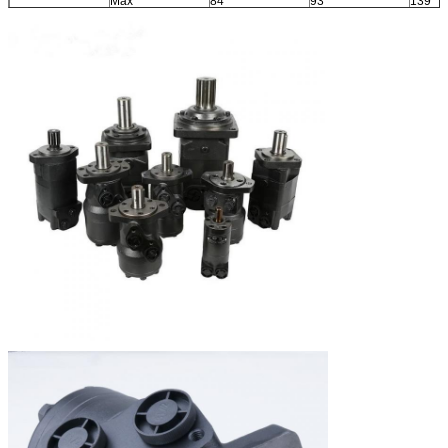
Max
84
93
139
Βάρος
Κλ
5
5.3
5.5