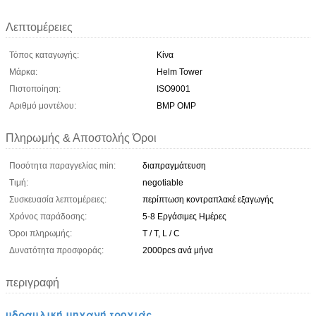
Λεπτομέρειες
Τόπος καταγωγής:
Κίνα
Μάρκα:
Helm Tower
Πιστοποίηση:
ISO9001
Αριθμό μοντέλου:
BMP OMP
Πληρωμής & Αποστολής Όροι
Ποσότητα παραγγελίας min:
διαπραγμάτευση
Τιμή:
negotiable
Συσκευασία λεπτομέρειες:
περίπτωση κοντραπλακέ εξαγωγής
Χρόνος παράδοσης:
5-8 Εργάσιμες Ημέρες
Όροι πληρωμής:
T / T, L / C
Δυνατότητα προσφοράς:
2000pcs ανά μήνα
περιγραφή
υδραυλική μηχανή τροχιάς