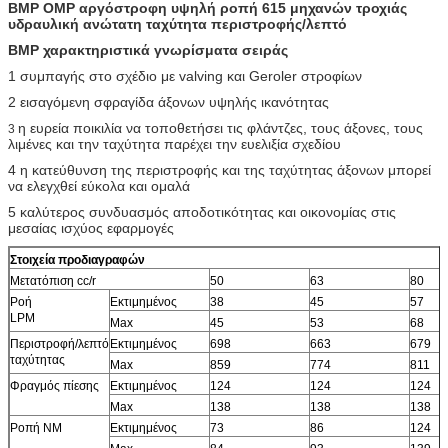
BMP OMP αργόστροφη υψηλή ροπή 615 μηχανών τροχιάς
υδραυλική ανώτατη ταχύτητα περιστροφής/λεπτό
BMP χαρακτηριστικά γνωρίσματα
σειράς
1 συμπαγής στο σχέδιο με valving και Geroler στροφίων
2 εισαγόμενη σφραγίδα άξονων υψηλής ικανότητας
η ευρεία ποικιλία να τοποθετήσει τις φλάντζες, τους άξονες,
τους
3
λιμένες και την ταχύτητα παρέχει την ευελιξία σχεδίου
4 η κατεύθυνση της περιστροφής και της ταχύτητας άξονων μπορεί
να ελεγχθεί εύκολα και ομαλά
5 καλύτερος συνδυασμός αποδοτικότητας και οικονομίας
στις
μεσαίας ισχύος εφαρμογές
Στοιχεία προδιαγραφών
Μετατόπιση cc/r
50
63
80
Ροή
Εκτιμημένος
38
45
57
LPM
Max
45
53
68
Περιστροφή/λεπτό
Εκτιμημένος
698
663
679
ταχύτητας
Max
859
774
811
Φραγμός πίεσης
Εκτιμημένος
124
124
124
Max
138
138
138
Ροπή NM
Εκτιμημένος
73
86
124