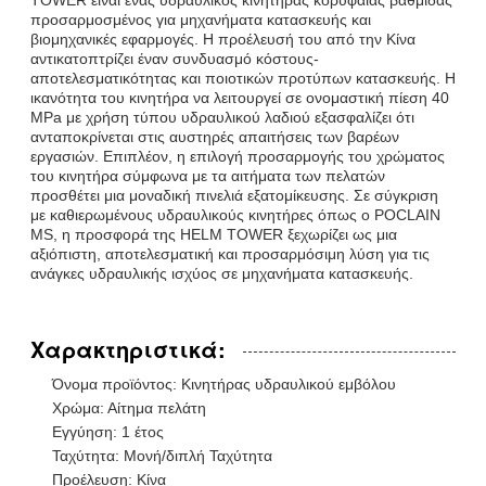
προσαρμοσμένος για μηχανήματα κατασκευής και
βιομηχανικές εφαρμογές. Η προέλευσή του από την Κίνα
αντικατοπτρίζει έναν συνδυασμό κόστους-
αποτελεσματικότητας και ποιοτικών προτύπων κατασκευής. Η
ικανότητα του κινητήρα να λειτουργεί σε ονομαστική πίεση 40
MPa με χρήση τύπου υδραυλικού λαδιού εξασφαλίζει ότι
ανταποκρίνεται στις αυστηρές απαιτήσεις των βαρέων
εργασιών. Επιπλέον, η επιλογή προσαρμογής του χρώματος
του κινητήρα σύμφωνα με τα αιτήματα των πελατών
προσθέτει μια μοναδική πινελιά εξατομίκευσης. Σε σύγκριση
με καθιερωμένους υδραυλικούς κινητήρες όπως ο POCLAIN
MS, η προσφορά της HELM TOWER ξεχωρίζει ως μια
αξιόπιστη, αποτελεσματική και προσαρμόσιμη λύση για τις
ανάγκες υδραυλικής ισχύος σε μηχανήματα κατασκευής.
Χαρακτηριστικά:
Όνομα προϊόντος: Κινητήρας υδραυλικού εμβόλου
Χρώμα: Αίτημα πελάτη
Εγγύηση: 1 έτος
Ταχύτητα: Μονή/διπλή Ταχύτητα
Προέλευση: Κίνα