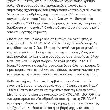
χειρισμού υλικών, όπου η υδραυλική ισχύς παίζει κρίσιμο
ρόλο. Οι προσαρμόσιμες χρωματικές επιλογές και ο
συμπαγής σχεδιασμός του επιτρέπουν να ταιριάζει άψογα σε
διαφορετικές ρυθμίσεις μηχανημάτων, καλύπτοντας τις
συγκεκριμένες απαιτήσεις των πελατών. Με δυνατότητα
προμήθειας 2500 τεμαχίων ανά μήνα, οι πελάτες μπορούν να
βασίζονται στη σταθερή διαθεσιμότητα τόσο για έργα μικρής
όσο και μεγάλης κλίμακας.
Συσκευασμένο με ασφάλεια σε τυπικές ξύλινες θήκες, ο
κινητήρας HELM TOWER MS SERIES εξασφαλίζει ασφαλή
παράδοση εντός 7 έως 15 ημερών, ανάλογα με το μέγεθος
της παραγγελίας. Η ελάχιστη ποσότητα παραγγελίας μόνο
μιας μονάδας το καθιστά προσβάσιμο σε επιχειρήσεις όλων
των μεγεθών. Οι όροι πληρωμής είναι βολικοί με το T/T,
διευκολύνοντας τις ομαλές συναλλαγές σε όλο τον κόσμο. Οι
τιμές κυμαίνονται από $750 έως $5000, αντανακλώντας την
προηγμένη τεχνολογία και την ανθεκτικότητα του κινητήρα.
Κάθε κινητήρας υδραυλικού εμβόλου συνοδεύεται από
εγγύηση 1 έτους, υπογραμμίζοντας τη δέσμευση της HELM
TOWER στην ποιότητα και την ικανοποίηση των πελατών.
Είτε χρησιμοποιείται ως ανταλλακτικό POCLAIN MOTOR είτε
ενσωματωμένο σε νέα υδραυλικά συστήματα, η ΣΕΙΡΑ MS
προσφέρει εξαιρετική απόδοση για μηχανήματα κατασκευής
και όχι μόνο. Η αξιοπιστία και η στιβαρή μηχανική του το