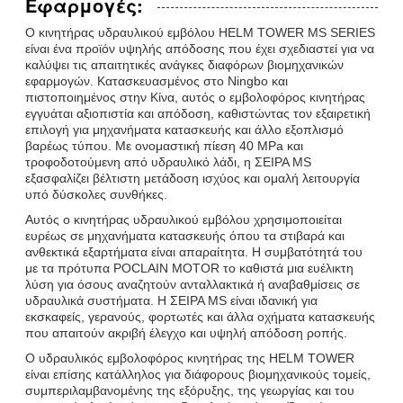
Εφαρμογές:
Ο κινητήρας υδραυλικού εμβόλου HELM TOWER MS SERIES
είναι ένα προϊόν υψηλής απόδοσης που έχει σχεδιαστεί για να
καλύψει τις απαιτητικές ανάγκες διαφόρων βιομηχανικών
εφαρμογών. Κατασκευασμένος στο Ningbo και
πιστοποιημένος στην Κίνα, αυτός ο εμβολοφόρος κινητήρας
εγγυάται αξιοπιστία και απόδοση, καθιστώντας τον εξαιρετική
επιλογή για μηχανήματα κατασκευής και άλλο εξοπλισμό
βαρέως τύπου. Με ονομαστική πίεση 40 MPa και
τροφοδοτούμενη από υδραυλικό λάδι, η ΣΕΙΡΑ MS
εξασφαλίζει βέλτιστη μετάδοση ισχύος και ομαλή λειτουργία
υπό δύσκολες συνθήκες.
Αυτός ο κινητήρας υδραυλικού εμβόλου χρησιμοποιείται
ευρέως σε μηχανήματα κατασκευής όπου τα στιβαρά και
ανθεκτικά εξαρτήματα είναι απαραίτητα. Η συμβατότητά του
με τα πρότυπα POCLAIN MOTOR το καθιστά μια ευέλικτη
λύση για όσους αναζητούν ανταλλακτικά ή αναβαθμίσεις σε
υδραυλικά συστήματα. Η ΣΕΙΡΑ MS είναι ιδανική για
εκσκαφείς, γερανούς, φορτωτές και άλλα οχήματα κατασκευής
που απαιτούν ακριβή έλεγχο και υψηλή απόδοση ροπής.
Ο υδραυλικός εμβολοφόρος κινητήρας της HELM TOWER
είναι επίσης κατάλληλος για διάφορους βιομηχανικούς τομείς,
συμπεριλαμβανομένης της εξόρυξης, της γεωργίας και του