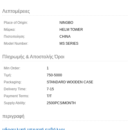
Λεπτομέρειες
Place of Origin:
NINGBO
Μάρκα:
HELM TOWER
Πιστοποίηση:
CHINA
Model Number:
MS SERIES
Πληρωμής & Αποστολής Όροι
Min Order:
1
Τιμή:
750-5000
Packaging:
STANDARD WOODEN CASE
Delivery Time:
7-15
Payment Terms:
T/T
Supply Ability:
2500PCS/MONTH
περιγραφή
υδραυλική μηχανή εμβόλων