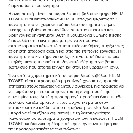
διάρκεια ζωής του κινητήρα.
Η ονομαστική πίεση του υδραυλικού εμβόλου κινητήρα HELM
TOWER είναι εντυπωσιακά 40 MPa, υπογραμμίζοντας την
ικανότητά του να χειρίζεται υδραυλικά συστήματα υψηλής
πίεσης που βρίσκονται συνήθως σε κατασκευαστικά και
βιομηχανικά μηχανήματα. Αυτή η βαθμολογία υψηλής πίεσης
διασφαλίζει ότι ο κινητήρας μπορεί να λειτουργεί
αποτελεσματικά κάτω από απαιτητικές συνθήκες, παρέχοντας
αξιόπιστη απόδοση ακόμη και στις πιο επίπονες εργασίες. Η
ικανότητα του κινητήρα να αντέχει και να αποδίδει σε τέτοιες
υψηλές πιέσεις τον καθιστά εξαιρετικό εξάρτημα για βαρύ
εξοπλισμό που απαιτεί ισχυρή και σταθερή υδραυλική ισχύ.
Ένα από τα χαρακτηριστικά του υδραυλικού εμβόλου HELM
TOWER είναι η προσαρμόσιμη επιλογή χρώματος, η οποία
επιτρέπει στους πελάτες να ζητούν συγκεκριμένα χρώματα για
να ταιριάζουν με τις απαιτήσεις του μηχανήματος ή της
επωνυμίας τους. Αυτή η προσαρμογή προσθέτει ένα επίπεδο
ευελιξίας και εξατομίκευσης που συχνά εκτιμάται στον
κατασκευαστικό κλάδο, όπου η εμφάνιση του εξοπλισμού
μπορεί να είναι εξίσου σημαντική με τη λειτουργικότητα.
Ικανοποιώντας τα αιτήματα χρωμάτων των πελατών, η HELM
TOWER επιδεικνύει τη δέσμευσή της στην ικανοποίηση και
την προσαρμοστικότητα των πελατών.