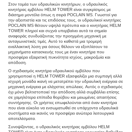
Στον τομέα των υδραυλικών κινητήρων, ο υδραυλικός
κινητήρας εμβόλου HELM TOWER είναι συγκρίσιμος με
διάσημα μοντέλα όπως η σειρά POCLAIN MS. Γνωστοί για
την αξιοπιστία και τις επιδόσεις τους, οι υδραυλικοί κινητήρες
POCLAIN MS θέτουν υψηλά πρότυπα και ο κινητήρας HELM
TOWER πληροί και συχνά υπερβαίνει αυτά τα σημεία
αναφοράς συνδυάζοντας την προηγμένη μηχανική με
ανταγωνιστικές τιμές. Αυτό το καθιστά μια τρομερή
εναλλακτική λύση για όσους θέλουν να εξοπλίσουν τα
μηχανήματα κατασκευής τους με έναν κινητήρα που
προσφέρει εξαιρετική πυκνότητα ισχύος, μακροζωία και
απόδοση.
Ο σχεδιασμός κινητήρα υδραυλικού εμβόλου που
χρησιμοποιεί η HELM TOWER εξασφαλίζει μια συμπαγή αλλά
ισχυρή μονάδα ικανή να μετατρέπει την υδραυλική ενέργεια σε
μηχανική ενέργεια με ελάχιστες απώλειες. Αυτός ο σχεδιασμός
όχι μόνο βελτιστοποιεί την απόδοση αλλά συμβάλλει επίσης
σε χαμηλότερα επίπεδα θορύβου και μειωμένες απαιτήσεις
συντήρησης. Οι χρήστες επωφελούνται από έναν κινητήρα
που είναι εύκολο να ενσωματωθεί σε υπάρχοντα υδραυλικά
συστήματα και ικανός να προσφέρει ανώτερα λειτουργικά
αποτελέσματα.
Συνοψίζοντας, ο υδραυλικός κινητήρας εμβόλου HELM
TOWER είναι ένας υδραυλικός κινητήρας κορυφαίας βαθμίδας