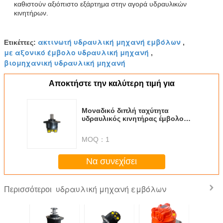
καθιστούν αξιόπιστο εξάρτημα στην αγορά υδραυλικών
κινητήρων.
ακτινωτή υδραυλική μηχανή εμβόλων
Ετικέττες:
,
με αξονικό έμβολο υδραυλική μηχανή
,
βιομηχανική υδραυλική μηχανή
Αποκτήστε την καλύτερη τιμή για
Μοναδικό διπλή ταχύτητα
υδραυλικός κινητήρας έμβολο
ονομαστική πίεση 40 MPa
Υδραυλικό λάδι Τύπος ισχύος
MOQ：
1
Υποστήριξη ποικίλες εφαρμογές
Να συνεχίσει
υδραυλική μηχανή εμβόλων
Περισσότεροι