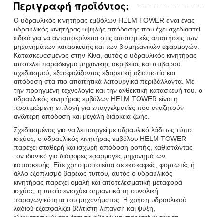
Περιγραφή προϊόντος:
Ο υδραυλικός κινητήρας εμβόλων HELM TOWER είναι ένας
υδραυλικός κινητήρας υψηλής απόδοσης που έχει σχεδιαστεί
ειδικά για να ανταποκρίνεται στις απαιτητικές απαιτήσεις των
μηχανημάτων κατασκευής και των βιομηχανικών εφαρμογών.
Κατασκευασμένος στην Κίνα, αυτός ο υδραυλικός κινητήρας
αποτελεί παράδειγμα μηχανικής ακριβείας και στιβαρού
σχεδιασμού, εξασφαλίζοντας εξαιρετική αξιοπιστία και
απόδοση στα πιο απαιτητικά λειτουργικά περιβάλλοντα. Με
την προηγμένη τεχνολογία και την ανθεκτική κατασκευή του, ο
υδραυλικός κινητήρας εμβόλων HELM TOWER είναι η
προτιμώμενη επιλογή για επαγγελματίες που αναζητούν
ανώτερη απόδοση και μεγάλη διάρκεια ζωής.
Σχεδιασμένος για να λειτουργεί με υδραυλικό λάδι ως τύπο
ισχύος, ο υδραυλικός κινητήρας εμβόλου HELM TOWER
παρέχει σταθερή και ισχυρή απόδοση ροπής, καθιστώντας
τον ιδανικό για διάφορες εφαρμογές μηχανημάτων
κατασκευής. Είτε χρησιμοποιείται σε εκσκαφείς, φορτωτές ή
άλλο εξοπλισμό βαρέως τύπου, αυτός ο υδραυλικός
κινητήρας παρέχει ομαλή και αποτελεσματική μεταφορά
ισχύος, η οποία ενισχύει σημαντικά τη συνολική
παραγωγικότητα του μηχανήματος. Η χρήση υδραυλικού
λαδιού εξασφαλίζει βέλτιστη λίπανση και ψύξη,
ελαχιστοποιώντας έτσι τη φθορά και παρατείνοντας τη