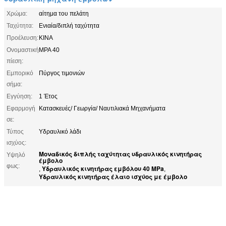
Χρώμα:
αίτημα του πελάτη
Ταχύτητα:
Ενιαία/διπλή ταχύτητα
Προέλευση:
ΚΙΝΑ
Ονομαστική
MPA 40
πίεση:
Εμπορικό
Πύργος τιμονιών
σήμα:
Εγγύηση:
1 Έτος
Εφαρμογή
Κατασκευές/ Γεωργία/ Ναυτιλιακά Μηχανήματα
σε:
Τύπος
Υδραυλικό λάδι
ισχύος:
Μοναδικός διπλής ταχύτητας υδραυλικός κινητήρας
Υψηλό
έμβολο
φως:
Υδραυλικός κινητήρας εμβόλου 40 MPa
,
,
Υδραυλικός κινητήρας έλαιο ισχύος με έμβολο