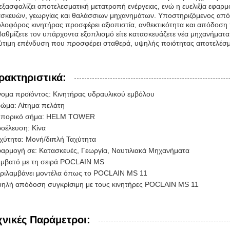
εξασφαλίζει αποτελεσματική μετατροπή ενέργειας, ενώ η ευελιξία εφαρ
σκευών, γεωργίας και θαλάσσιων μηχανημάτων. Υποστηριζόμενος από 
λοφόρος κινητήρας προσφέρει αξιοπιστία, ανθεκτικότητα και απόδοση
αθμίζετε τον υπάρχοντα εξοπλισμό είτε κατασκευάζετε νέα μηχανήματ
ύτιμη επένδυση που προσφέρει σταθερά, υψηλής ποιότητας αποτελέσμ
ρακτηριστικά:
ομα προϊόντος: Κινητήρας υδραυλικού εμβόλου
ώμα: Αίτημα πελάτη
μπορικό σήμα: HELM TOWER
οέλευση: Κίνα
χύτητα: Μονή/διπλή Ταχύτητα
αρμογή σε: Κατασκευές, Γεωργία, Ναυτιλιακά Μηχανήματα
μβατό με τη σειρά POCLAIN MS
ριλαμβάνει μοντέλα όπως το POCLAIN MS 11
ηλή απόδοση συγκρίσιμη με τους κινητήρες POCLAIN MS 11
χνικές Παράμετροι: