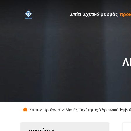
Σπίτι
Σχετικά με εμάς
προϊ
Λ
Σπίτι
>
προϊόντα
>
Μονής Ταχύτητας Υδραυλικό Έμβολο
προϊόντα