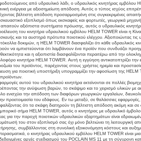
οδοτούμενος από υδραυλικό λάδι, ο υδραυλικός κινητήρας εμβόλου H
νική ενέργεια με αξιοσημείωτη απόδοση. Αυτός ο τύπος ισχύος επιτρέπε
χοντας βέλτιστη απόδοση προσαρμοσμένη στις συγκεκριμένες απαιτήσε
σκευαστικό εξοπλισμό όπως εκσκαφείς και φορτωτές, γεωργικά μηχανή
απαιτούν αξιόπιστα συστήματα πρόωσης, αυτός ο υδραυλικός κινητήρας
οέλευση του κινητήρα υδραυλικού εμβόλου HELM TOWER είναι η Κίνα, 
σκευής και τα αυστηρά πρότυπα ποιοτικού ελέγχου. Αξιοποιώντας τις
όκολλα δοκιμών, η HELM TOWER διασφαλίζει ότι κάθε υδραυλικός κινη
ούν να εμπιστεύονται ότι λαμβάνουν ένα προϊόν που συνδυάζει προηγμ
θεκτικότητα και η αξιοπιστία διασφαλίζονται περαιτέρω από την ολοκλ
λοφόρο κινητήρα HELM TOWER. Αυτή η εγγύηση αντικατοπτρίζει την ε
οζωία του προϊόντος, παρέχοντας στους χρήστες ηρεμία και προστασί
ευση για ποιοτική υποστήριξη υπογραμμίζει την αφοσίωση της HELM 
 προϊόντων.
φαρμογές αυτού του υδραυλικού κινητήρα εκτείνονται σε πολλές βιομηχ
ρέποντας την ανύψωση βαρών, το σκάψιμο και το χειρισμό υλικών με ακρ
λο ενισχύει την απόδοση των διαφόρων γεωργικών εργαλείων, διευκολ
την προετοιμασία του εδάφους. Εν τω μεταξύ, σε θαλάσσιες εφαρμογές,
φαλίζοντας ότι τα σκάφη διατηρούν τη βέλτιστη απόδοση ακόμη και σε
μπορικό σήμα HELM TOWER, αυτός ο κινητήρας με υδραυλικό έμβολο εν
ας για την παροχή ποιοτικών υδραυλικών εξαρτημάτων είναι εδραιωμένη
μάτωσή του στον εξοπλισμό σας όχι μόνο βελτιώνει τη λειτουργική απ
τήρησης, συμβάλλοντας στη συνολική εξοικονόμηση κόστους και αυξη
ερασματικά, ο κινητήρας υδραυλικού εμβόλου HELM TOWER είναι μια ε
εδειγμένες αρχές σχεδιασμού του POCLAIN MS 11 με τη σύγχρονη κατ