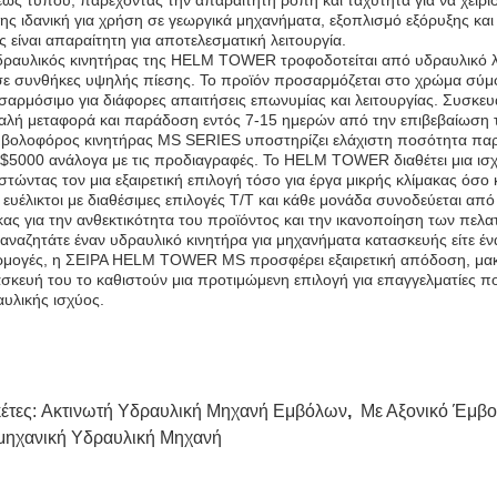
ως τύπου, παρέχοντας την απαραίτητη ροπή και ταχύτητα για να χειρισ
ης ιδανική για χρήση σε γεωργικά μηχανήματα, εξοπλισμό εξόρυξης κα
ς είναι απαραίτητη για αποτελεσματική λειτουργία.
δραυλικός κινητήρας της HELM TOWER τροφοδοτείται από υδραυλικό λ
σε συνθήκες υψηλής πίεσης. Το προϊόν προσαρμόζεται στο χρώμα σύμφ
αρμόσιμο για διάφορες απαιτήσεις επωνυμίας και λειτουργίας. Συσκευα
λή μεταφορά και παράδοση εντός 7-15 ημερών από την επιβεβαίωση τ
βολοφόρος κινητήρας MS SERIES υποστηρίζει ελάχιστη ποσότητα παρα
$5000 ανάλογα με τις προδιαγραφές. Το HELM TOWER διαθέτει μια ισχ
στώντας τον μια εξαιρετική επιλογή τόσο για έργα μικρής κλίμακας όσο 
ι ευέλικτοι με διαθέσιμες επιλογές T/T και κάθε μονάδα συνοδεύεται α
ας για την ανθεκτικότητα του προϊόντος και την ικανοποίηση των πελα
 αναζητάτε έναν υδραυλικό κινητήρα για μηχανήματα κατασκευής είτε έ
μογές, η ΣΕΙΡΑ HELM TOWER MS προσφέρει εξαιρετική απόδοση, μακρο
σκευή του το καθιστούν μια προτιμώμενη επιλογή για επαγγελματίες π
υλικής ισχύος.
κέτες:
Ακτινωτή Υδραυλική Μηχανή Εμβόλων
,
Με Αξονικό Έμβ
μηχανική Υδραυλική Μηχανή