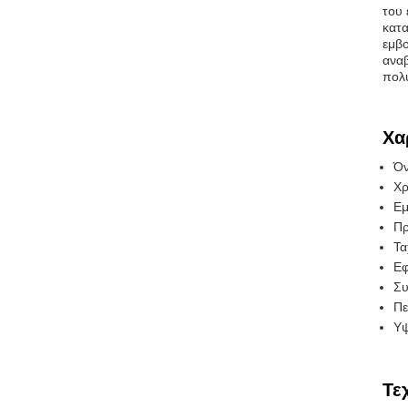
του 
κατα
εμβο
αναβ
πολ
Χα
Όν
Χρ
Ε
Πρ
Τα
Εφ
Συ
Πε
Υψ
Τε