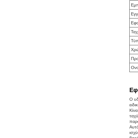
Εμπ
Εγ
Εφα
Ταχ
Τύπ
Χρ
Πρ
Ονο
Εφ
Ο υδ
ειδι
Κίνα
ταχύ
παρο
Αυτό
ισχύ