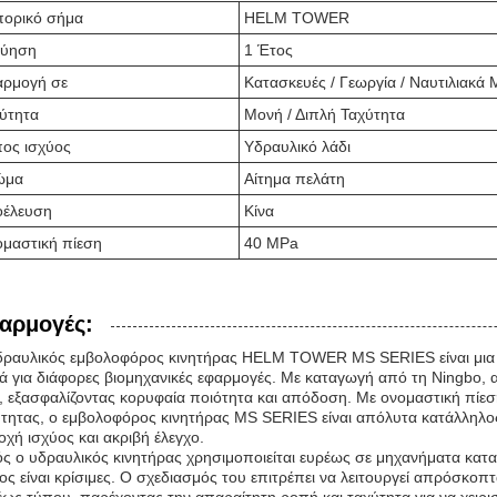
ορικό σήμα
HELM TOWER
γύηση
1 Έτος
ρμογή σε
Κατασκευές / Γεωργία / Ναυτιλιακά
ύτητα
Μονή / Διπλή Ταχύτητα
ος ισχύος
Υδραυλικό λάδι
ώμα
Αίτημα πελάτη
οέλευση
Κίνα
μαστική πίεση
40 MPa
αρμογές:
ραυλικός εμβολοφόρος κινητήρας HELM TOWER MS SERIES είναι μια εξ
κά για διάφορες βιομηχανικές εφαρμογές. Με καταγωγή από τη Ningbo, 
, εξασφαλίζοντας κορυφαία ποιότητα και απόδοση. Με ονομαστική πίεσ
τητας, ο εμβολοφόρος κινητήρας MS SERIES είναι απόλυτα κατάλληλος
χή ισχύος και ακριβή έλεγχο.
ς ο υδραυλικός κινητήρας χρησιμοποιείται ευρέως σε μηχανήματα κατ
ος είναι κρίσιμες. Ο σχεδιασμός του επιτρέπει να λειτουργεί απρόσκοπ