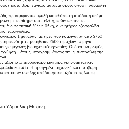
τεί δύσκολες εργασίες κατασκευής. Η ΣΕΙΡΑ MS είναι
ι συστήματα βιομηχανικού αυτοματισμού, όπου η υδραυλική
άδι, προσφέροντας ομαλή και αξιόπιστη απόδοση ακόμη
ωνα με το αίτημα του πελάτη, καθιστώντας το
σμένο σε τυπική ξύλινη θήκη, ο κινητήρας εξασφαλίζει
ης παραγγελίας.
γγελίας 1 μονάδας, με τιμές που κυμαίνονται από $750
υρή ικανότητα προμήθειας 2500 τεμαχίων το μήνα,
και για μεγάλες βιομηχανικές εργασίες. Οι όροι πληρωμής
πό εγγύηση 1 έτους, υπογραμμίζοντας την εμπιστοσύνη της
τών.
ναν αξιόπιστο εμβολοφόρο κινητήρα για βιομηχανικές
ζωία και αξία. Η προηγμένη μηχανική και η στιβαρή
ου απαιτούν υψηλής απόδοσης και αξιόπιστες λύσεις
ολο Υδραυλική Μηχανή
,