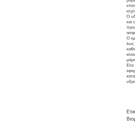
βαρέ
επίσ
ισχύ
Ο υ
και 
προσ
ασφα
Ο εμ
έως 
καθι
είνα
μάρκ
Είτε
εφαρ
κατα
υδρα
Ετι
Βιο