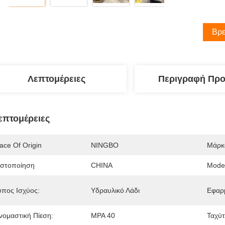
Βρε
Λεπτομέρειες
Περιγραφή Προ
επτομέρειες
ace Of Origin
NINGBO
Μάρκ
ιστοποίηση
CHINA
Mode
ύπος Ισχύος:
Υδραυλικό Λάδι
Εφαρ
νομαστική Πίεση:
MPA 40
Ταχύτ