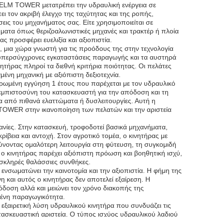
ELM TOWER μετατρέπει την υδραυλική ενέργεια σε
ι τον ακριβή έλεγχο της ταχύτητας και της ροπής,
ις του μηχανήματος σας. Είτε χρησιμοποιείται σε
ματα όπως θεριζοαλωνιστικές μηχανές και τρακτέρ ή πλοία
 προσφέρει ευελιξία και αξιοπιστία.
μια χώρα γνωστή για τις προόδους της στην τεχνολογία
 υπερσύγχρονες εγκαταστάσεις παραγωγής και τα αυστηρά
τήρας πληροί τα διεθνή κριτήρια ποιότητας. Οι πελάτες
ένη μηχανική με αξιόπιστη δεξιοτεχνία.
ηρωμένη εγγύηση 1 έτους που παρέχεται με τον υδραυλικό
μπιστοσύνη του κατασκευαστή για την απόδοση και τη
α από πιθανά ελαττώματα ή δυσλειτουργίες. Αυτή η
TOWER στην ικανοποίηση των πελατών και την αριστεία
ανίες. Στην κατασκευή, τροφοδοτεί βασικά μηχανήματα,
ίβεια και αντοχή. Στον αγροτικό τομέα, ο κινητήρας με
ύνοντας ομαλότερη λειτουργία στη φύτευση, τη συγκομιδή
 ο κινητήρας παρέχει αξιόπιστη πρόωση και βοηθητική ισχύ,
 σκληρές θαλάσσιες συνθήκες.
σωματώνει την καινοτομία και την αξιοπιστία. Η φήμη της
 και αυτός ο κινητήρας δεν αποτελεί εξαίρεση. Η
όδοση αλλά και μειώνει τον χρόνο διακοπής της
μένη παραγωγικότητα.
ξαιρετική λύση υδραυλικού κινητήρα που συνδυάζει τις
ασκευαστική αριστεία. Ο τύπος ισχύος υδραυλικού λαδιού