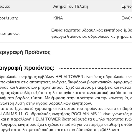
ρώμα:
Αίτημα Του Πελάτη
Εμπο
ροέλευση:
ΚΙΝΑ
Εγγύ
Ενιαία ταχύτητα υδραυλικός κινητήρας έμβ
πισημαίνω:
γεωργία θαλάσσιος υδραυλικός κινητήρας 
εριγραφή Προϊόντος
ριγραφή προϊόντος:
ραυλικός κινητήρας εμβόλων HELM TOWER είναι ένας υδραυλικός κινη
ποκρίνεται στις απαιτητικές ανάγκες διαφόρων βιομηχανικών εφαρμο
γίας και θαλάσσιων μηχανημάτων. Σχεδιασμένος με ακρίβεια και κατασ
τήρας εξασφαλίζει αξιόπιστη λειτουργία και αποτελεσματική μετάδοση ισ
νήματα βαρέως τύπου. Με έμφαση στην ποιότητα και την καινοτομία,
ανώτερη λύση στην αγορά υδραυλικών κινητήρων.
από τα ξεχωριστά χαρακτηριστικά αυτού του προϊόντος είναι ο στιβαρ
AIN MS 11. Ο υδραυλικός κινητήρας POCLAIN MS 11 είναι γνωστός για
, και η παραλλαγή HELM TOWER διατηρεί αυτά τα υψηλά πρότυπα ενώ 
λοφόρος κινητήρας έχει σχεδιαστεί ειδικά για να παρέχει σταθερή από
ουργεί αποτελεσματικά ακόμα και στα πιο δύσκολα περιβάλλοντα.