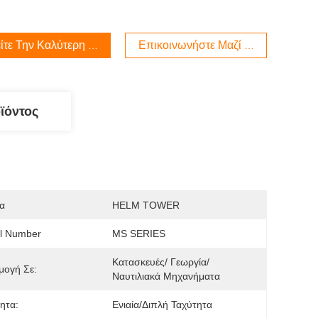
ίτε Την Καλύτερη Τιμή
Επικοινωνήστε Μαζί Μας
ϊόντος
α
HELM TOWER
l Number
MS SERIES
Κατασκευές/ Γεωργία/ 
μογή Σε:
Ναυτιλιακά Μηχανήματα
ητα:
Ενιαία/διπλή Ταχύτητα