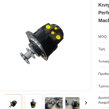
Κινη
Perf
Mach
MOQ:
Τιμή:
Τυπική
Προθε
Τρόπο
Δυνατ
Ανεφοδ