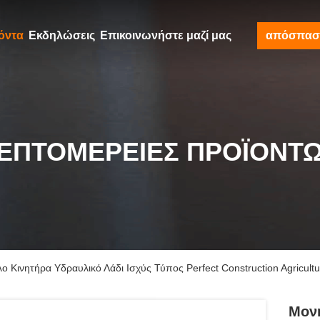
όντα
Εκδηλώσεις
Επικοινωνήστε μαζί μας
απόσπασ
ΕΠΤΟΜΈΡΕΙΕΣ ΠΡΟΪΌΝΤ
 Κινητήρα Υδραυλικό Λάδι Ισχύς Τύπος Perfect Construction Agricult
Μον