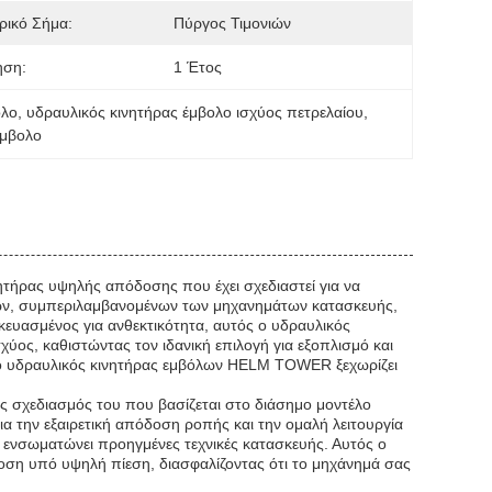
ρικό Σήμα:
Πύργος Τιμονιών
ηση:
1 Έτος
ολο
, 
υδραυλικός κινητήρας έμβολο ισχύος πετρελαίου
, 
έμβολο
τήρας υψηλής απόδοσης που έχει σχεδιαστεί για να
γών, συμπεριλαμβανομένων των μηχανημάτων κατασκευής,
κευασμένος για ανθεκτικότητα, αυτός ο υδραυλικός
χύος, καθιστώντας τον ιδανική επιλογή για εξοπλισμό και
 ο υδραυλικός κινητήρας εμβόλων HELM TOWER ξεχωρίζει
ός σχεδιασμός του που βασίζεται στο διάσημο μοντέλο
 την εξαιρετική απόδοση ροπής και την ομαλή λειτουργία
ενσωματώνει προηγμένες τεχνικές κατασκευής. Αυτός ο
δοση υπό υψηλή πίεση, διασφαλίζοντας ότι το μηχάνημά σας