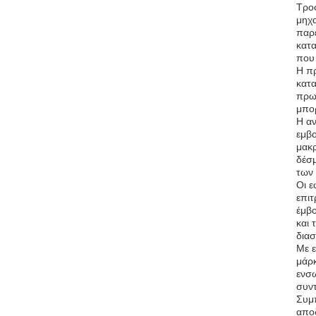
Τροφ
μηχα
παρέ
κατα
που 
Η πρ
κατα
πρωτ
μπορ
Η αν
εμβο
μακρ
δέσμ
των
Οι ε
επιτ
έμβο
και 
διασ
Με ε
μάρκ
ενσω
συν
Συμπ
αποδ