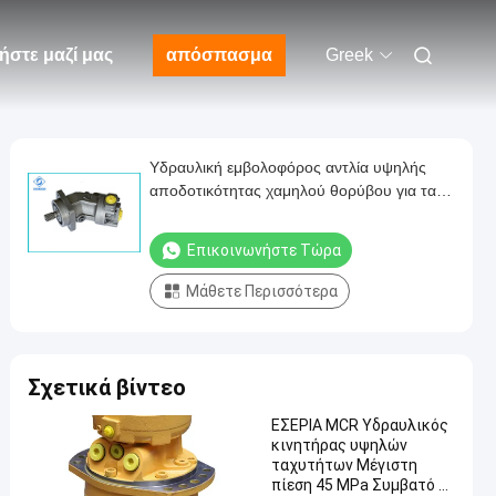
ήστε μαζί μας
απόσπασμα
Greek
Υδραυλική εμβολοφόρος αντλία υψηλής
αποδοτικότητας χαμηλού θορύβου για τα
μεταλλουργικά μηχανήματα
Επικοινωνήστε Τώρα
Μάθετε Περισσότερα
Σχετικά βίντεο
ΕΣΕΡΙΑ MCR Υδραυλικός
κινητήρας υψηλών
ταχυτήτων Μέγιστη
πίεση 45 MPa Συμβατό με