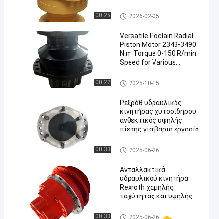
τα τυποποιημένα
υδραυλικά εξαρτήματα
Υδραυλική μηχανή Rexroth
00:25
2026-02-05
και αξεσουάρ
Versatile Poclain Radial
Piston Motor 2343-3490
N.m Torque 0-150 R/min
Speed for Various
Applications
Υδραυλική μηχανή Poclain
00:22
2025-10-15
Ρεξρόθ υδραυλικός
κινητήρας χυτοσίδηρου
ανθεκτικός υψηλής
πίεσης για βαριά εργασία
Υδραυλική μηχανή Rexroth
00:33
2025-06-26
Ανταλλακτικά
υδραυλικού κινητήρα
Rexroth χαμηλής
ταχύτητας και υψηλής
ροπής για μηχανήματα
έργων, απόδοση και
Υδραυλική μηχανή Rexroth
00:33
2025-06-26