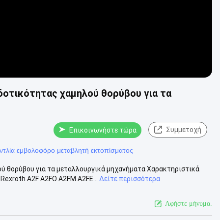
οτικότητας χαμηλού θορύβου για τα
Συμμετοχή
Επικοινωνήστε τώρα
ντλία εμβολοφόρο μεταβλητή εκτοπίσματος
ύ θορύβου για τα μεταλλουργικά μηχανήματα Χαρακτηριστικά
Rexroth A2F A2FO A2FM A2FE...
Δείτε περισσότερα
Αφήστε μήνυμα.