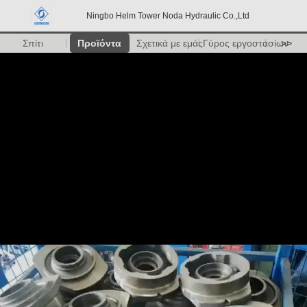
Ningbo Helm Tower Noda Hydraulic Co.,Ltd
Σπίτι
Προϊόντα
Σχετικά με εμάς
Γύρος εργοστασίων
>>