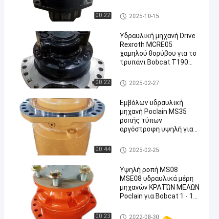
Applications
Υδραυλική μηχανή Poclain
00:22
2025-10-15
Υδραυλική μηχανή Drive
Rexroth MCRE05
χαμηλού θορύβου για το
τρυπάνι Bobcat T190
T130 ανθρακωρυχείου
Υδραυλική μηχανή Rexroth
00:22
2025-02-27
Εμβόλων υδραυλική
μηχανή Poclain MS35
ροπής τύπων
αργόστροφη υψηλή για
τα μηχανήματα
μεταλλείας
Υδραυλική μηχανή Poclain
00:44
2025-02-25
Υψηλή ροπή MS08
MSE08 υδραυλικά μέρη
μηχανών ΚΡΑΤΏΝ ΜΕΛΏΝ
Poclain για Bobcat 1 - 18
κομμάτια
Υδραυλική μηχανή Poclain
00:23
2022-08-30