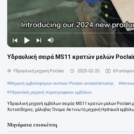
Υδραυλική σειρά MS11 κρατών μελών Pocla
Υδραυλική μηχανή Poclain
2025-02-25
69 απόψει
#
Μηχανή εμβολοφόρων αντλιών Poclain αντικατάστασης
#
Ακτιν
#
Υδραυλική μηχανή περιστροφικών εμβόλων
Υδραυλική μηχανή εμβόλων σειράς MS11 κρατών μελών Poclain
Χυτοσίδηρος, χάλυβας Όνομα: Ακτινωτή μηχανή Hydraucli εμβόλων
Μηνύματα επισκέπτη