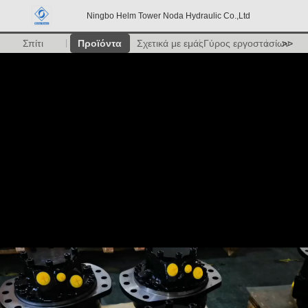
Ningbo Helm Tower Noda Hydraulic Co.,Ltd
Σπίτι
Προϊόντα
Σχετικά με εμάς
Γύρος εργοστασίων
>>