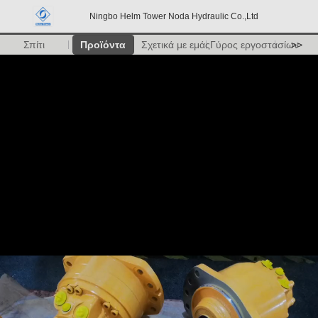
Ningbo Helm Tower Noda Hydraulic Co.,Ltd
Σπίτι
Προϊόντα
Σχετικά με εμάς
Γύρος εργοστασίων
>>