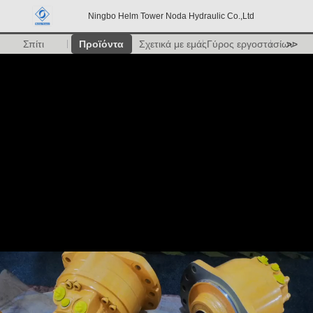
Ningbo Helm Tower Noda Hydraulic Co.,Ltd
Σπίτι
Προϊόντα
Σχετικά με εμάς
Γύρος εργοστασίων
>>