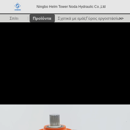
Ningbo Helm Tower Noda Hydraulic Co.,Ltd
Σπίτι
Προϊόντα
Σχετικά με εμάς
Γύρος εργοστασίων
>>