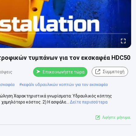
τροφικών τυμπάνων για τον εκσκαφέα HDC50
Συμμετοχή
πόψεις
Επικοινωνήστε τώρα
κσκαφέα
#
κεφάλι υδραυλικών κοπτών για τον εκσκαφέα
πώληση Χαρακτηριστικά γνωρίσματα: Υδραυλικός κόπτης
χαμηλότερο κόστος. 2) Η ασφάλε...
Δείτε περισσότερα
Αφήστε μήνυμα.