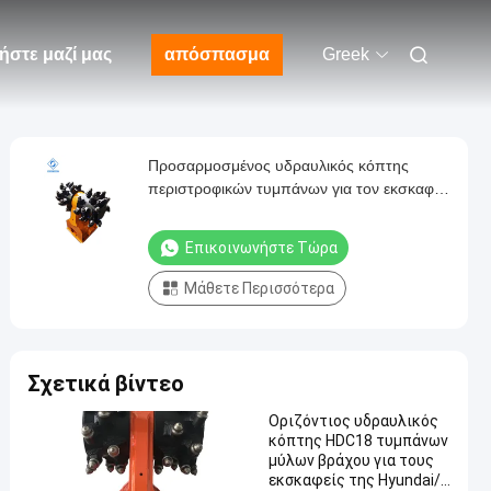
ήστε μαζί μας
απόσπασμα
Greek
Προσαρμοσμένος υδραυλικός κόπτης
περιστροφικών τυμπάνων για τον εκσκαφέα
HDC50
Επικοινωνήστε Τώρα
Μάθετε Περισσότερα
Σχετικά βίντεο
Οριζόντιος υδραυλικός
κόπτης HDC18 τυμπάνων
μύλων βράχου για τους
εκσκαφείς της Hyundai/