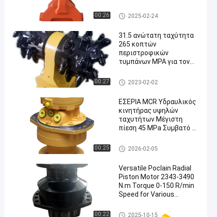
της VOLVO
Υδραυλικός κόπτης τυμπάνω
00:26
2025-02-24
ν
31.5 ανώτατη ταχύτητα
265 κοπτών
περιστροφικών
τυμπάνων MPA για τον
εκσκαφέα
Υδραυλικός κόπτης τυμπάνω
00:27
2023-02-02
ν
ΕΣΕΡΙΑ MCR Υδραυλικός
κινητήρας υψηλών
ταχυτήτων Μέγιστη
πίεση 45 MPa Συμβατό με
τα τυποποιημένα
υδραυλικά εξαρτήματα
Υδραυλική μηχανή Rexroth
00:25
2026-02-05
και αξεσουάρ
Versatile Poclain Radial
Piston Motor 2343-3490
N.m Torque 0-150 R/min
Speed for Various
Applications
Υδραυλική μηχανή Poclain
00:22
2025-10-15