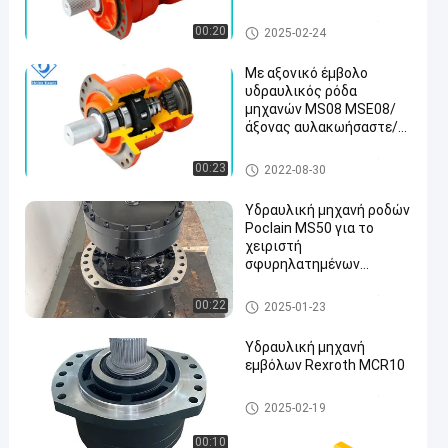
ταύρων ολισθήσεων
υδραυλική μηχανή εμβόλων
00:20
2025-02-24
Με αξονικό έμβολο
υδραυλικός ρόδα
μηχανών MS08 MSE08/
άξονας αυλακωήσαστε/
βασικός άξονας
υδραυλική μηχανή εμβόλων
00:23
2022-08-30
Υδραυλική μηχανή ροδών
Poclain MS50 για το
χειριστή
σφυρηλατημένων
κομματιών
υδραυλική μηχανή εμβόλων
00:22
2025-01-23
Υδραυλική μηχανή
εμβόλων Rexroth MCR10
υδραυλική μηχανή εμβόλων
2025-02-19
00:10