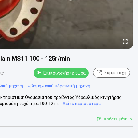
ain MS11 100 - 125r/min
Συμμετοχή
ις
Επικοινωνήστε τώρα
λική μηχανή
#
βιομηχανική υδραυλική μηχανή
κτηριστικά: Ονομασία του προϊόντος:Υδραυλικός κινητήρας
ισμένη ταχύτητα:100-125 r....
Δείτε περισσότερα
Αφήστε μήνυμα.