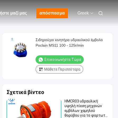
ήστε μαζί μας
απόσπασμα
Greek
Σιδηρούχιο κινητήρα υδραυλικού έμβολο
Poclain MS11 100 - 125r/min
Επικοινωνήστε Τώρα
Μάθετε Περισσότερα
Σχετικά βίντεο
HMCR03 υδραυλική
υψηλή πίεση μηχανών
εμβόλων χαμηλού
θορύβου για το φορτωτή