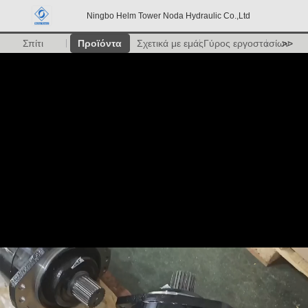
Ningbo Helm Tower Noda Hydraulic Co.,Ltd
Σπίτι
Προϊόντα
Σχετικά με εμάς
Γύρος εργοστασίων
>>