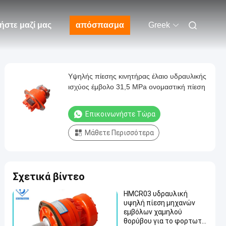
ήστε μαζί μας
απόσπασμα
Greek
Υψηλής πίεσης κινητήρας έλαιο υδραυλικής
ισχύος έμβολο 31,5 MPa ονομαστική πίεση
Επικοινωνήστε Τώρα
Μάθετε Περισσότερα
Σχετικά βίντεο
HMCR03 υδραυλική
υψηλή πίεση μηχανών
εμβόλων χαμηλού
θορύβου για το φορτωτή