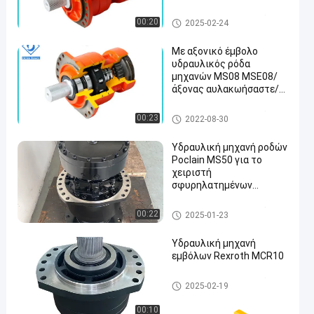
ταύρων ολισθήσεων
υδραυλική μηχανή εμβόλων
00:20
2025-02-24
Με αξονικό έμβολο
υδραυλικός ρόδα
μηχανών MS08 MSE08/
άξονας αυλακωήσαστε/
βασικός άξονας
υδραυλική μηχανή εμβόλων
00:23
2022-08-30
Υδραυλική μηχανή ροδών
Poclain MS50 για το
χειριστή
σφυρηλατημένων
κομματιών
υδραυλική μηχανή εμβόλων
00:22
2025-01-23
Υδραυλική μηχανή
εμβόλων Rexroth MCR10
υδραυλική μηχανή εμβόλων
2025-02-19
00:10