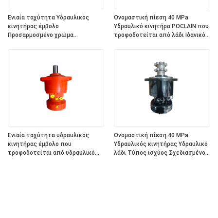
Ενιαία ταχύτητα Υδραυλικός
Ονομαστική πίεση 40 MPa
κινητήρας έμβολο
Υδραυλικό κινητήρα POCLAIN που
Προσαρμοσμένο χρώμα
τροφοδοτείται από λάδι Ιδανικό
Κατάλληλο για κατασκευές
για υδραυλικές μονάδες ισχύος
Γεωργία Εφαρμογές θαλάσσιων
και βιομηχανικά υδραυλικά
μηχανημάτων
συστήματα
Ενιαία ταχύτητα υδραυλικός
Ονομαστική πίεση 40 MPa
κινητήρας έμβολο που
Υδραυλικός κινητήρας Υδραυλικό
τροφοδοτείται από υδραυλικό
λάδι Τύπος ισχύος Σχεδιασμένος
λάδι Προσαρμοσμένες επιλογές
για μετάδοση ισχύος σε κινητό
χρώματος σχεδιασμένες για
υδραυλικό εξοπλισμό
εφαρμογές ισχύος υγρών