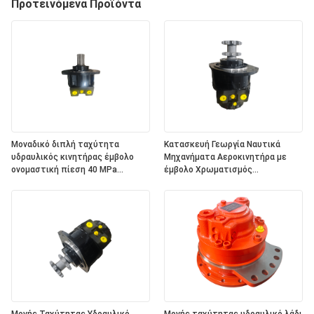
Προτεινόμενα Προϊόντα
Μοναδικό διπλή ταχύτητα
Κατασκευή Γεωργία Ναυτικά
υδραυλικός κινητήρας έμβολο
Μηχανήματα Αεροκινητήρα με
ονομαστική πίεση 40 MPa
έμβολο Χρωματισμός
Υδραυλικό λάδι Τύπος ισχύος
προσαρμοσμένος Υδραυλικός
Υποστήριξη ποικίλες εφαρμογές
κινητήρας Κατάλληλος για
εφαρμογές βαρέων φορτίων