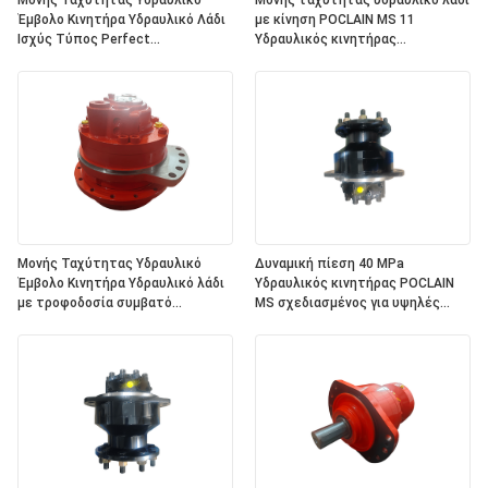
Μονής Ταχύτητας Υδραυλικό
Μονής ταχύτητας υδραυλικό λάδι
Έμβολο Κινητήρα Υδραυλικό Λάδι
με κίνηση POCLAIN MS 11
Ισχύς Τύπος Perfect
Υδραυλικός κινητήρας
Construction Agriculture Marine
κατάλληλος για βιομηχανικές
Machinery Equipment
εφαρμογές και βαρέα μηχανήματα
Μονής Ταχύτητας Υδραυλικό
Δυναμική πίεση 40 MPa
Έμβολο Κινητήρα Υδραυλικό λάδι
Υδραυλικός κινητήρας POCLAIN
με τροφοδοσία συμβατό
MS σχεδιασμένος για υψηλές
εξοπλισμό κατασκευών
επιδόσεις και προσαρμόσιμο
Agriculture Marine Machinery
χρώμα για να ταιριάζει με τον
Equipment
εξοπλισμό σας