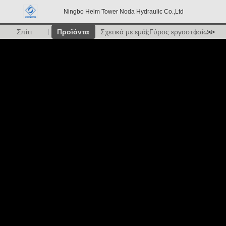
Ningbo Helm Tower Noda Hydraulic Co.,Ltd
Σπίτι
Προϊόντα
Σχετικά με εμάς
Γύρος εργοστασίων
>>