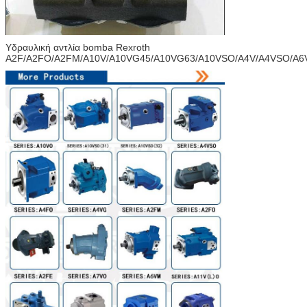
Υδραυλική αντλία bomba Rexroth
A2F/A2FO/A2FM/A10V/A10VG45/A10VG63/A10VSO/A4V/A4VSO/A6