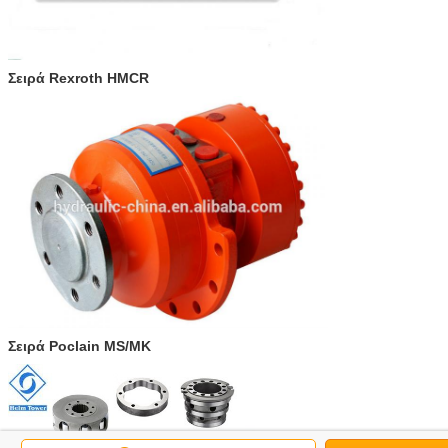
Σειρά Rexroth HMCR
Σειρά Poclain MS/MK