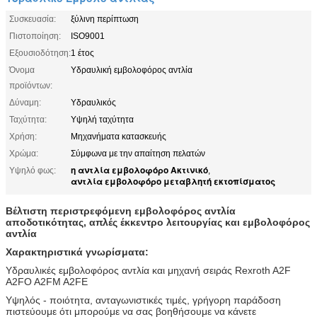
Συσκευασία:
ξύλινη περίπτωση
Πιστοποίηση:
ISO9001
Εξουσιοδότηση:
1 έτος
Όνομα
Υδραυλική εμβολοφόρος αντλία
προϊόντων:
Δύναμη:
Υδραυλικός
Ταχύτητα:
Υψηλή ταχύτητα
Χρήση:
Μηχανήματα κατασκευής
Χρώμα:
Σύμφωνα με την απαίτηση πελατών
η αντλία εμβολοφόρο Ακτινικό
Υψηλό φως:
,
αντλία εμβολοφόρο μεταβλητή εκτοπίσματος
Βέλτιστη περιστρεφόμενη εμβολοφόρος αντλία
αποδοτικότητας, απλές έκκεντρο λειτουργίας και εμβολοφόρος
αντλία
Χαρακτηριστικά γνωρίσματα:
Υδραυλικές εμβολοφόρος αντλία και μηχανή σειράς Rexroth A2F
A2FO A2FM A2FE
Υψηλός - ποιότητα, ανταγωνιστικές τιμές, γρήγορη παράδοση
πιστεύουμε ότι μπορούμε να σας βοηθήσουμε να κάνετε