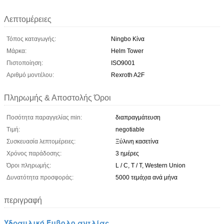
Λεπτομέρειες
Τόπος καταγωγής:
Ningbo Κίνα
Μάρκα:
Helm Tower
Πιστοποίηση:
ISO9001
Αριθμό μοντέλου:
Rexroth A2F
Πληρωμής & Αποστολής Όροι
Ποσότητα παραγγελίας min:
διαπραγμάτευση
Τιμή:
negotiable
Συσκευασία λεπτομέρειες:
Ξύλινη κασετίνα
Χρόνος παράδοσης:
3 ημέρες
Όροι πληρωμής:
L / C, T / T, Western Union
Δυνατότητα προσφοράς:
5000 τεμάχια ανά μήνα
περιγραφή
Υδραυλικό Έμβολο αντλίας