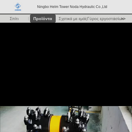
Ningbo Helm Tower Noda Hydraulic Co.,Ltd
Σπίτι
Προϊόντα
Σχετικά με εμάς
Γύρος εργοστασίων
>>