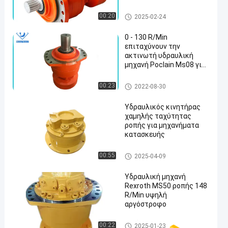
Αργόστροφη υψηλή υδραυλι
00:20
2025-02-24
κή μηχανή ροπής
0 - 130 R/Min
επιταχύνουν την
ακτινωτή υδραυλική
μηχανή Poclain Ms08 για
τον οδικό κύλινδρο
Αργόστροφη υψηλή υδραυλι
00:23
2022-08-30
κή μηχανή ροπής
Υδραυλικός κινητήρας
χαμηλής ταχύτητας
ροπής για μηχανήματα
κατασκευής
Αργόστροφη υψηλή υδραυλι
00:55
2025-04-09
κή μηχανή ροπής
Υδραυλική μηχανή
Rexroth MS50 ροπής 148
R/Min υψηλή
αργόστροφο
Αργόστροφη υψηλή υδραυλι
00:22
2025-01-23