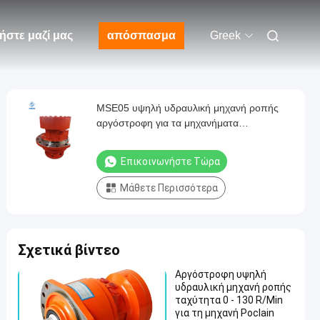
ήστε μαζί μας
απόσπασμα
Greek
MSE05 υψηλή υδραυλική μηχανή ροπής
αργόστροφη για τα μηχανήματα
κατασκευής
Επικοινωνήστε Τώρα
Μάθετε Περισσότερα
Σχετικά βίντεο
Αργόστροφη υψηλή
υδραυλική μηχανή ροπής
ταχύτητα 0 - 130 R/Min
για τη μηχανή Poclain