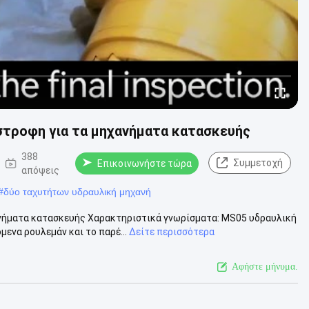
στροφη για τα μηχανήματα κατασκευής
388
Συμμετοχή
Επικοινωνήστε τώρα
απόψεις
#
δύο ταχυτήτων υδραυλική μηχανή
νήματα κατασκευής Χαρακτηριστικά γνωρίσματα: MS05 υδραυλική
ενα ρουλεμάν και το παρέ...
Δείτε περισσότερα
Αφήστε μήνυμα.