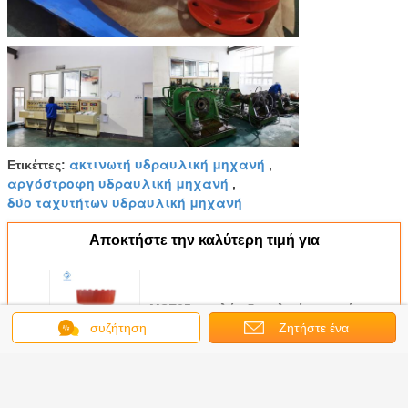
ακτινωτή υδραυλική μηχανή
Ετικέττες:
,
αργόστροφη υδραυλική μηχανή
,
δύο ταχυτήτων υδραυλική μηχανή
Αποκτήστε την καλύτερη τιμή για
MSE05 υψηλή υδραυλική μηχανή
ροπής αργόστροφη για τα
συζήτηση
Ζητήστε ένα
μηχανήματα κατασκευής
απόσπασμα
Να συνεχίσει