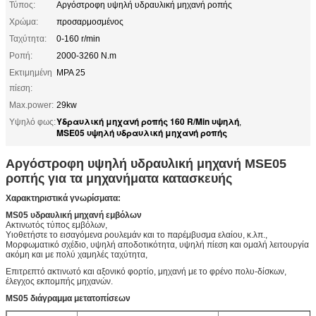
Τύπος:
Αργόστροφη υψηλή υδραυλική μηχανή ροπής
Χρώμα:
προσαρμοσμένος
Ταχύτητα:
0-160 r/min
Ροπή:
2000-3260 N.m
Εκτιμημένη
MPA 25
πίεση:
Max.power:
29kw
Υδραυλική μηχανή ροπής 160 R/Min υψηλή
Υψηλό φως:
,
MSE05 υψηλή υδραυλική μηχανή ροπής
Αργόστροφη υψηλή υδραυλική μηχανή MSE05
ροπής για τα μηχανήματα κατασκευής
Χαρακτηριστικά γνωρίσματα:
MS05 υδραυλική μηχανή εμβόλων
Ακτινωτός τύπος εμβόλων,
Υιοθετήστε το εισαγόμενα ρουλεμάν και το παρέμβυσμα ελαίου, κ.λπ.,
Μορφωματικό σχέδιο, υψηλή αποδοτικότητα, υψηλή πίεση και ομαλή λειτουργία
ακόμη και με πολύ χαμηλές ταχύτητα,
Επιτρεπτό ακτινωτό και αξονικό φορτίο, μηχανή με το φρένο πολυ-δίσκων,
έλεγχος εκπομπής μηχανών.
MS05 διάγραμμα μετατοπίσεων