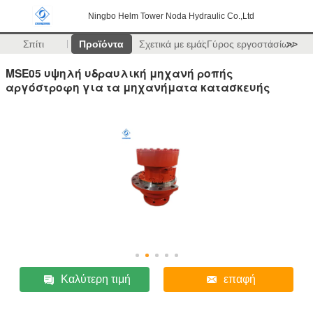
Ningbo Helm Tower Noda Hydraulic Co.,Ltd
Σπίτι
Προϊόντα
Σχετικά με εμάς
Γύρος εργοστασίων
>>
MSE05 υψηλή υδραυλική μηχανή ροπής
αργόστροφη για τα μηχανήματα κατασκευής
Καλύτερη τιμή
επαφή