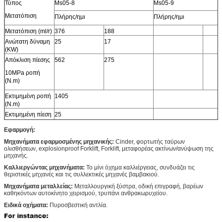
Τύπος
Ms05-8
Ms05-9
Μετατόπιση
Πλήρης/ημι
Πλήρης/ημι
Μετατόπιση (ml/r)
376
188
Ανώτατη δύναμη
25
17
(KW)
Απόκλιση πίεσης
562
275
10MPa ροπή
(N.m)
Εκτιμημένη ροπή
1405
(N.m)
Εκτιμημένη πίεση
25
(MPA)
Εφαρμογή:
Ανώτατη πίεση
40
(MPA)
Μηχανήματα εφαρμοσμένης μηχανικής:
Cinder, φορτωτής ταύρων
ολισθήσεων, explosionproof Forklift, Forklift, μεταφορέας ακτίνων/ανύψωση της
Εκτιμημένη
90
μηχανής.
ταχύτητα (r/min)
Καλλιεργώντας μηχανήματα:
Το μίνι όχημα καλλιέργειας, συνδυάζει τις
Σειρά ταχύτητας
0-200
θεριστικές μηχανές και τις συλλεκτικές μηχανές βαμβακιού.
(r/min)
Μηχανήματα μεταλλείας:
Μεταλλουργική ξύστρα, οδική επιγραφή, βαρέων
καθηκόντων αυτοκίνητο χειρισμού, τρυπάνι ανθρακωρυχείου.
Ειδικά οχήματα:
Πυροσβεστική αντλία.