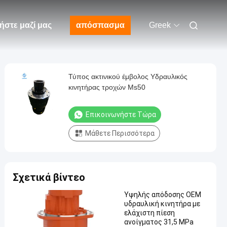
ήστε μαζί μας
απόσπασμα
Greek
Τύπος ακτινικού έμβολος Υδραυλικός
κινητήρας τροχών Ms50
Επικοινωνήστε Τώρα
Μάθετε Περισσότερα
Σχετικά βίντεο
Υψηλής απόδοσης OEM
υδραυλική κινητήρα με
ελάχιστη πίεση
ανοίγματος 31,5 MPa