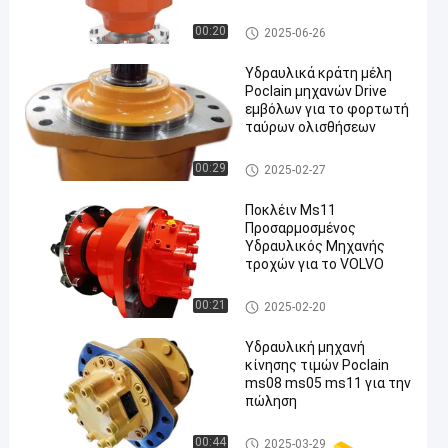
Υδραυλική μηχανή Drive
00:20
2025-06-26
Υδραυλικά κράτη μέλη
Poclain μηχανών Drive
εμβόλων για το φορτωτή
ταύρων ολισθήσεων
Υδραυλική μηχανή Drive
00:29
2025-02-27
Ποκλέιν Ms11
Προσαρμοσμένος
Υδραυλικός Μηχανής
τροχών για το VOLVO
Υδραυλική μηχανή Drive
00:21
2025-02-20
Υδραυλική μηχανή
κίνησης τιμών Poclain
ms08 ms05 ms11 για την
πώληση
Υδραυλική μηχανή Drive
00:44
2025-03-29