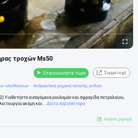
τήρας τροχών Ms50
Συμμετοχή
Επικοινωνήστε τώρα
ων ολισθήσεων
#
υδραυλική μηχανή κίνησης ροδών
2) Υιοθετήστε εισαγόμενα ρουλεμάν και σφραγίδα πετρελαίου,
ειτουργία ακόμη και ...
Δείτε περισσότερα
Αφήστε μήνυμα.