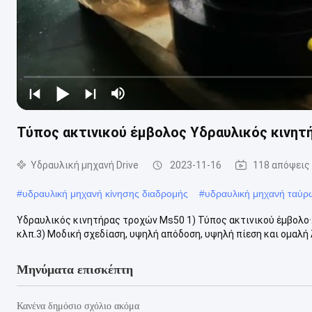
Τύπος ακτινικού έμβολος Υδραυλικός κινη
Υδραυλική μηχανή Drive
2023-11-16
118 απόψεις
#
υδραυλική μηχανή κίνησης διαδρομής
#
υδραυλική μηχανή ταύρ
Υδραυλικός κινητήρας τροχών Ms50 1) Τύπος ακτινικού έμβολο·
κλπ.3) Μοδική σχεδίαση, υψηλή απόδοση, υψηλή πίεση και ομαλή λ
Μηνύματα επισκέπτη
Κανένα δημόσιο σχόλιο ακόμα