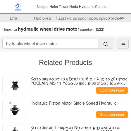
Ningbo Helm Tower Noda Hydraulic Co.,Ltd
Σπίτι
Προϊόντα
Σχετικά με εμάς
Γύρος εργοστασίων
>>
hydraulic wheel drive motor
Ποιότητα
supplier.
(122)
Related Products
Κατασκευαστικό εξοπλισμό Διπλής ταχύτητας
POCLAIN MS 11 Υδραυλικός κινητήρας Ιδανικός
για εφαρμογές γεωργικών και θαλάσσιων
Ερώτηση τώρα
μηχανημάτων
Hydraulic Piston Motor Single Speed Hydraulic
Ερώτηση τώρα
Κατασκευή Γεωργία Ναυτικά μηχανήματα