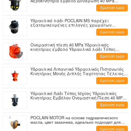
Αεροκινητήρα έμβολο Δυνάμωση 40 MPa
Υδραυλικός κινητήρας Κατάλληλος για
Ερώτηση τώρα
διάφορα μηχανήματα
Υδραυλικό λάδι POCLAIN MS παρέχει
εξατομικευμένες επιλογές χρωμάτων
Ιδανικός υδραυλικός εξοπλισμός για διάφορες
Ερώτηση τώρα
βιομηχανίες
Ονομαστική πίεση 40 MPa Υδραυλικός
κινητήρας έμβολο Υδραυλικό λάδι Τύπος
ισχύος μονής διπλής ταχύτητας Προσφέρονται
Ερώτηση τώρα
ρυθμίσεις
Υδραυλικό Λιπαντικό Υδραυλικός Πιστονωτός
Κινητήρας Μονής Διπλής Ταχύτητας Τέλειος
Συμβατότητα Κατασκευαστικών Γεωργικών
Ερώτηση τώρα
Ναυτιλιακών Μηχανημάτων
Υδραυλικό Λάδι Τύπος Ισχύος Υδραυλικός
Κινητήρας Εμβόλου Ονομαστική Πίεση 40 MPa
Χρώμα Κατόπιν Παραγγελίας Ιδανικό για
Ερώτηση τώρα
Βαριά Μηχανήματα
POCLAIN MOTOR на основе гидравлического
масла, цвет заказчика, идеально подходит для
мобильного оборудования и строительной
Ερώτηση τώρα
техники, прочный и надежный дизайн