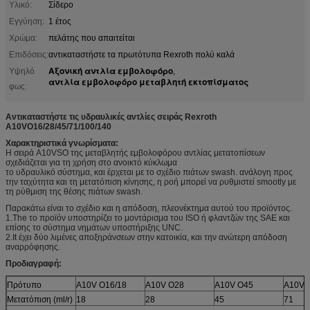
Υλικό:
Σίδερο
Εγγύηση:
1 έτος
Χρώμα:
πελάτης που απαιτείται
Επιδόσεις:
αντικαταστήστε τα πρωτότυπα Rexroth πολύ καλά
Αξονική αντλία εμβολοφόρο
Υψηλό
,
αντλία εμβολοφόρο μεταβλητή εκτοπίσματος
φως:
Αντικαταστήστε τις υδραυλικές αντλίες σειράς Rexroth
A10VO16/28/45/71/100/140
Χαρακτηριστικά γνωρίσματα:
Η σειρά A10VSO της μεταβλητής εμβολοφόρου αντλίας μετατοπίσεων
σχεδιάζεται για τη χρήση στο ανοικτό κύκλωμα
το υδραυλικό σύστημα, και έρχεται με το σχέδιο πιάτων swash. ανάλογη προς
την ταχύτητα και τη μετατόπιση κίνησης, η ροή μπορεί να ρυθμιστεί smootly με
τη ρύθμιση της θέσης πιάτων swash.
Παρακάτω είναι το σχέδιο και η απόδοση, πλεονέκτημα αυτού του προϊόντος.
1.The το προϊόν υποστηρίζει το μοντάρισμα του ISO ή φλαντζών της SAE και
επίσης το σύστημα νημάτων υποστήριξης UNC.
2.It έχει δύο λιμένες αποξηράνσεων στην κατοικία, και την ανώτερη απόδοση
αναρρόφησης.
Προδιαγραφή:
Πρότυπο
A10V O16/18
A10V O28
A10V O45
A10V 
Μετατόπιση (ml/r)
18
28
45
71