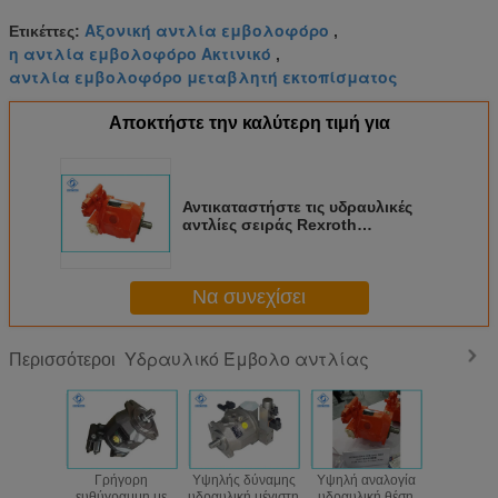
Αξονική αντλία εμβολοφόρο
Ετικέττες:
,
η αντλία εμβολοφόρο Ακτινικό
,
αντλία εμβολοφόρο μεταβλητή εκτοπίσματος
Αποκτήστε την καλύτερη τιμή για
Αντικαταστήστε τις υδραυλικές
αντλίες σειράς Rexroth
A10VO16/28/45/71/100/140
Να συνεχίσει
Υδραυλικό Έμβολο αντλίας
Περισσότεροι
αστήστε
Γρήγορη
Υψηλής δύναμης
Υψηλή αναλογία
Ελαφ
ραυλική
ευθύγραμμη με
υδραυλική μέγιστη
υδραυλική θέση
υδραυλ