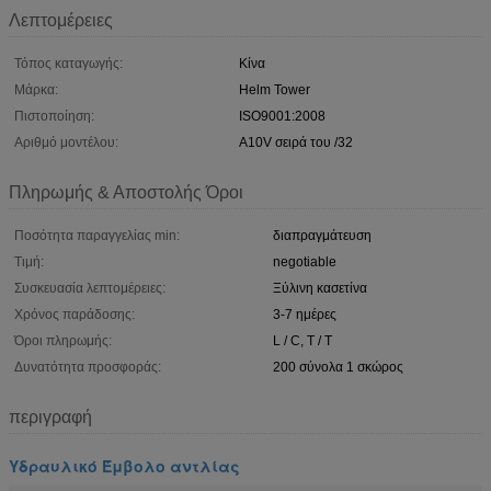
Λεπτομέρειες
Τόπος καταγωγής:
Κίνα
Μάρκα:
Helm Tower
Πιστοποίηση:
ISO9001:2008
Αριθμό μοντέλου:
A10V σειρά του /32
Πληρωμής & Αποστολής Όροι
Ποσότητα παραγγελίας min:
διαπραγμάτευση
Τιμή:
negotiable
Συσκευασία λεπτομέρειες:
Ξύλινη κασετίνα
Χρόνος παράδοσης:
3-7 ημέρες
Όροι πληρωμής:
L / C, T / T
Δυνατότητα προσφοράς:
200 σύνολα 1 σκώρος
περιγραφή
Υδραυλικό Έμβολο αντλίας