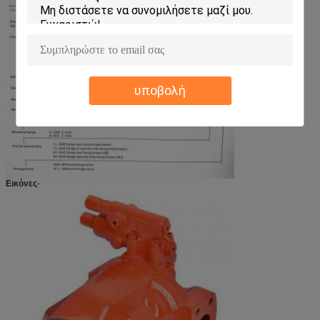
υποβολή
Εικόνες
-