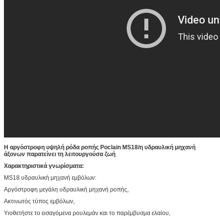
Η αργόστροφη υψηλή ρόδα ροπής Poclain MS18/η υδραυλική μηχανή
άξονων παρατείνει τη λειτουργούσα ζωή
Χαρακτηριστικά γνωρίσματα:
MS18 υδραυλική μηχανή εμβόλων:
Αργόστροφη μεγάλη υδραυλική μηχανή ροπής,
Ακτινωτός τύπος εμβόλων,
Υιοθετήστε το εισαγόμενα ρουλεμάν και το παρέμβυσμα ελαίου,