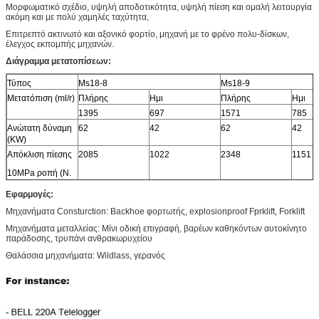
Μορφωματικό σχέδιο, υψηλή αποδοτικότητα, υψηλή πίεση και ομαλή λειτουργία
ακόμη και με πολύ χαμηλές ταχύτητα,
Επιτρεπτό ακτινωτό και αξονικό φορτίο, μηχανή με το φρένο πολυ-δίσκων,
έλεγχος εκπομπής μηχανών.
Διάγραμμα μετατοπίσεων:
Τύπος
Ms18-8
Ms18-9
Μετατόπιση (ml/r)
Πλήρης
Ημι
Πλήρης
Ημι
1395
697
1571
785
Ανώτατη δύναμη
62
42
62
42
(KW)
Απόκλιση πίεσης
2085
1022
2348
1151
10MPa ροπή (Ν.
μ)
Εφαρμογές:
Εκτιμημένη ροπή
5212
5870
Μηχανήματα Consturction: Backhoe φορτωτής, explosionproof Fprklift, Forklift
(Ν. μ)
Μηχανήματα μεταλλείας: Μίνι οδική επιγραφή, βαρέων καθηκόντων αυτοκίνητο
Εκτιμημένη πίεση
25
25
παράδοσης, τρυπάνι ανθρακωρυχείου
(MPA)
Θαλάσσια μηχανήματα: Wildlass, γερανός
Ανώτατη πίεση
40
40
(MPA)
Εκτιμημένη
55
55
ταχύτητα (r/min)
Σειρά ταχύτητας
0-150
0-150