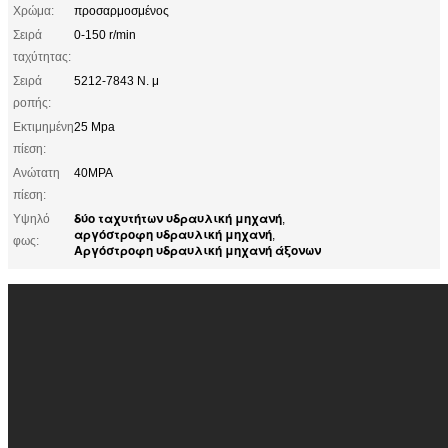
Χρώμα:
προσαρμοσμένος
Σειρά
0-150 r/min
ταχύτητας:
Σειρά
5212-7843 Ν. μ
ροπής:
Εκτιμημένη
25 Mpa
πίεση:
Ανώτατη
40MPA
πίεση:
δύο ταχυτήτων υδραυλική μηχανή
Υψηλό
,
αργόστροφη υδραυλική μηχανή
,
φως:
Αργόστροφη υδραυλική μηχανή άξονων