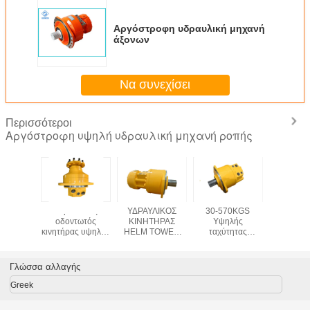
Αργόστροφη υδραυλική μηχανή
άξονων
Να συνεχίσει
Περισσότεροι
Αργόστροφη υψηλή υδραυλική μηχανή ροπής
υλική
Υδραυλικός
ΥΔΡΑΥΛΙΚΟΣ
30-570KGS
Υδραυ
εμβόλων
οδοντωτός
ΚΙΝΗΤΗΡΑΣ
Υψηλής
μηχανή P
n MS11
κινητήρας υψηλής
HELM TOWER
ταχύτητας
MS08 M
πίεσης με 12
Χαμηλής
υδραυλικός
μήνες εγγύηση
Ταχύτητας
κινητήρας για
Υψηλής Ροπής
βαριά βιομηχανική
Γλώσσα αλλαγής
για Μηχανήματα
απόδοση
Έργων
Greek