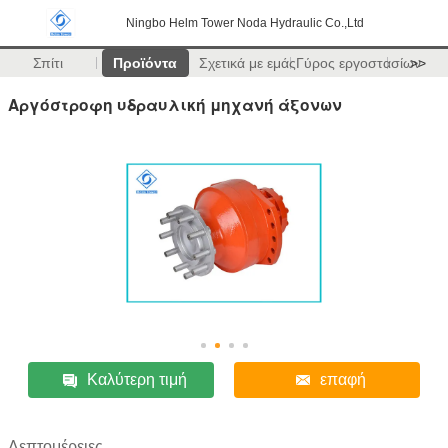
Ningbo Helm Tower Noda Hydraulic Co.,Ltd
Σπίτι
Προϊόντα
Σχετικά με εμάς
Γύρος εργοστασίων
>>
Αργόστροφη υδραυλική μηχανή άξονων
Καλύτερη τιμή
επαφή
Λεπτομέρειες