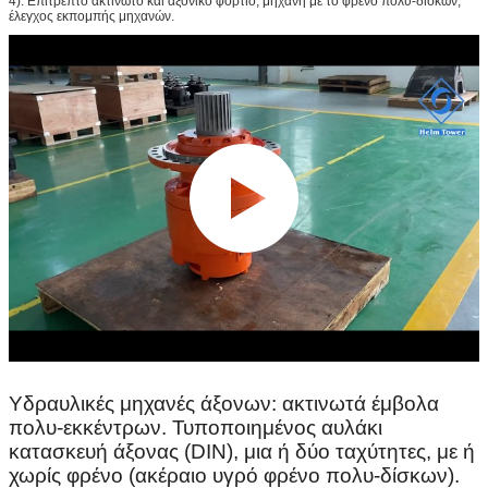
4). Επιτρεπτό ακτινωτό και αξονικό φορτίο, μηχανή με το φρένο πολυ-δίσκων,
έλεγχος εκπομπής μηχανών.
Υδραυλικές μηχανές άξονων: ακτινωτά έμβολα
πολυ-εκκέντρων. Τυποποιημένος αυλάκι
κατασκευή άξονας (DIN), μια ή δύο ταχύτητες, με ή
χωρίς φρένο (ακέραιο υγρό φρένο πολυ-δίσκων).