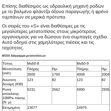
Επίσης διαθέσιμος ως υδραυλική μηχανή ροδών
με το βαλμένο φλάντζα άξονα παραγωγής ή φρένο
τυμπάνων σε μερικά πρότυπα.
Οι σειρές του «S» είναι διαθέσιμες με τις
μεγαλύτερες μετατοπίσεις στους μικρότερους
οργανισμούς για να δώσουν ένα συμπαγές σχέδιο.
Αυτό οδηγεί στις χαμηλότερες πιέσεις και τις
ταχύτητες.
MS50 διάγραμμα μετατοπίσεων
Τύπος
Ms50-8
Ms50-9
Μετατόπιση
Πλήρης
Ημι
Πλήρης
Ημι
(ml/r)
3500
1750
4008
2004
Ανώτατη
123
82
123
82
δύναμη (KW)
Ροπή
5231
2562
5990
2935
απόκλισης
10MPa πίεσης
(Ν. μ)
Εκτιμημένη
13077
14975