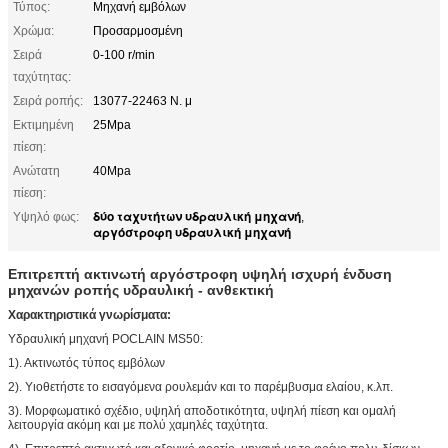
Τύπος:
Μηχανή εμβόλων
Χρώμα:
Προσαρμοσμένη
Σειρά
0-100 r/min
ταχύτητας:
Σειρά ροπής:
13077-22463 Ν. μ
Εκτιμημένη
25Mpa
πίεση:
Ανώτατη
40Mpa
πίεση:
δύο ταχυτήτων υδραυλική μηχανή
Υψηλό φως:
,
αργόστροφη υδραυλική μηχανή
Επιτρεπτή ακτινωτή αργόστροφη υψηλή ισχυρή ένδυση
μηχανών ροπής υδραυλική - ανθεκτική
Χαρακτηριστικά γνωρίσματα:
Υδραυλική μηχανή POCLAIN MS50:
1). Ακτινωτός τύπος εμβόλων
2). Υιοθετήστε το εισαγόμενα ρουλεμάν και το παρέμβυσμα ελαίου, κ.λπ.
3). Μορφωματικό σχέδιο, υψηλή αποδοτικότητα, υψηλή πίεση και ομαλή
λειτουργία ακόμη και με πολύ χαμηλές ταχύτητα.