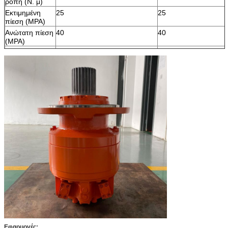
ροπή (Ν. μ)
Εκτιμημένη
25
25
πίεση (MPA)
Ανώτατη πίεση
40
40
(MPA)
Εκτιμημένη
40
40
ταχύτητα
(r/min)
Σειρά
0-100
0-100
ταχύτητας
(r/min)
Εφαρμογές: