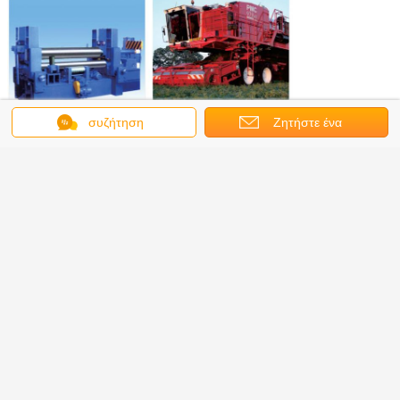
συζήτηση
Ζητήστε ένα
MS35 διάσταση σύνδεσης
απόσπασμα
Εξεταστικές εγκαταστάσεις υψηλής ακρίβειας και πεπειραμένοι επιθεωρητές.