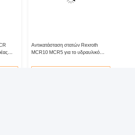
MCR
Αντικατάσταση στατών Rexroth
φέας
MCR10 MCR5 για το υδραυλικό
δαχτυλίδι εκκέντρων μηχανών Drive
Επικοινωνήστε τώρα
 ενημερωτικό μας δελτίο