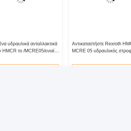
ένα υδραυλικά ανταλλακτικά
Αντικαταστήστε Rexroth H
 HMCR το /MCRE05/ενιαία
MCRE 05 υδραυλικός στρο
α ομάδας Rotory
Assy, ομάδα ανταλλακτικών
μηχανών Rotory
Επικοινωνήστε τώρα
Επικοινωνήστε τώρα
ήγορη επαφή
Το