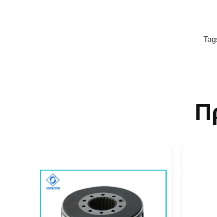
Tag
Π