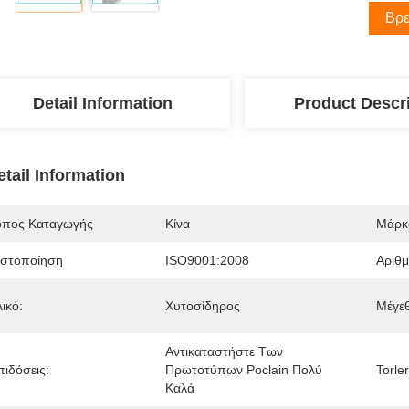
Βρε
Detail Information
Product Descr
etail Information
όπος Καταγωγής
Κίνα
Μάρκ
ιστοποίηση
ISO9001:2008
Αριθ
ικό:
Χυτοσίδηρος
Μέγε
Αντικαταστήστε Των 
πιδόσεις:
Πρωτοτύπων Poclain Πολύ 
Torle
Καλά