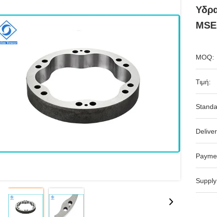
Υδρα
MSE0
MOQ:
Τιμή:
Standa
Deliver
Payme
Supply