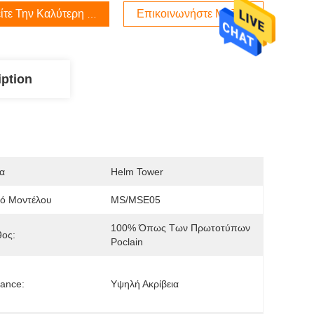
ίτε Την Καλύτερη Τιμή
Επικοινωνήστε Μαζί Μας
iption
α
Helm Tower
μό Μοντέλου
MS/MSE05
100% Όπως Των Πρωτοτύπων 
θος:
Poclain
rance:
Υψηλή Ακρίβεια