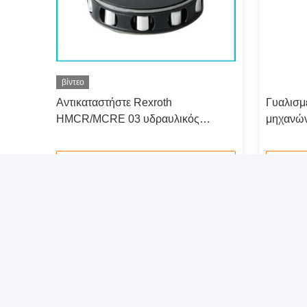
βίντεο
Αντικαταστήστε Rexroth
Γυαλισμ
HMCR/MCRE 03 υδραυλικός
μηχανών
στροφέας Assy, ομάδα
ταχύτητ
ανταλλακτικών μηχανών Rotory
Επικοινωνήστε τώρα
Γρήγορος σύνδεσμος
Γρ