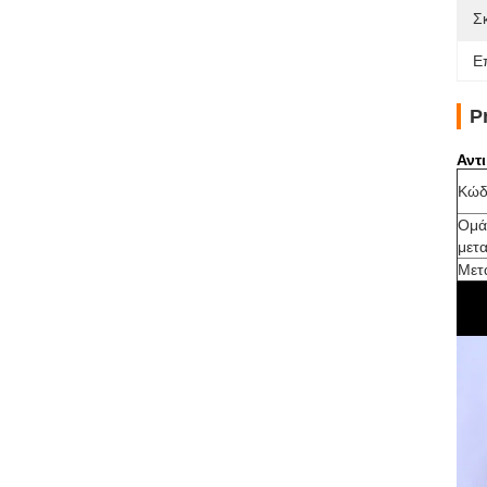
Σ
Ε
P
Αντ
Κώδ
Ομά
μετ
Μετ