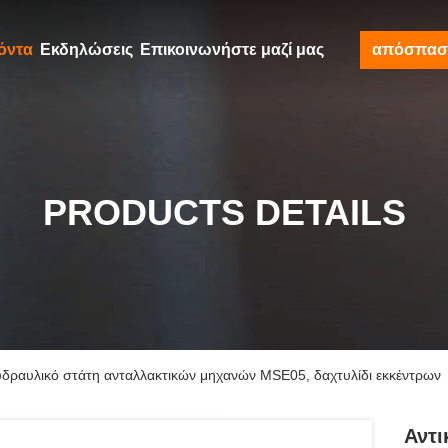
όντα
Εκδηλώσεις
Επικοινωνήστε μαζί μας
απόσπασ
PRODUCTS DETAILS
υδραυλικό στάτη ανταλλακτικών μηχανών MSE05, δαχτυλίδι εκκέντρων
Αντι