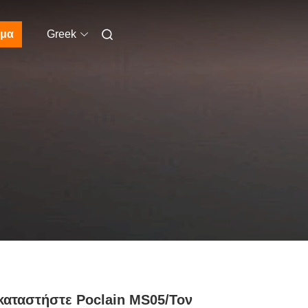
μα
Greek
καταστήστε Poclain MS05/τον