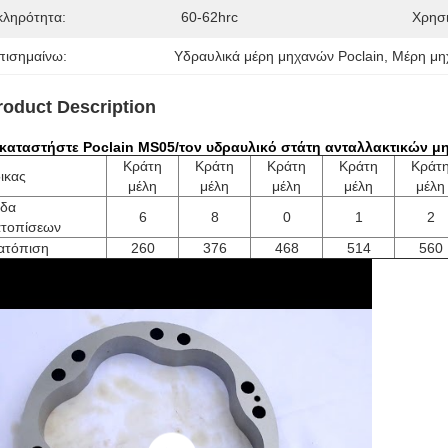
κληρότητα:
60-62hrc
Χρησ
πισημαίνω:
Υδραυλικά μέρη μηχανών Poclain
, 
Μέρη μη
roduct Description
ικαταστήστε Poclain MS05/τον υδραυλικό στάτη ανταλλακτικών μ
Κράτη
Κράτη
Κράτη
Κράτη
Κράτ
ικας
μέλη
μέλη
μέλη
μέλη
μέλη
δα
6
8
0
1
2
ατοπίσεων
ατόπιση
260
376
468
514
560