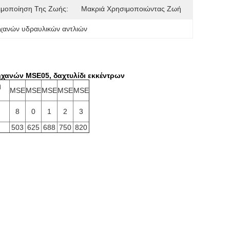
ιμοποίηση Της Ζωής:
Μακριά Χρησιμοποιώντας Ζωή
χανών υδραυλικών αντλιών
ηχανών MSE05, δαχτυλίδι εκκέντρων
η
MSE
MSE
MSE
MSE
MSE
8
0
1
2
3
503
625
688
750
820