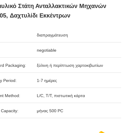
υλικό Στάτη Ανταλλακτικών Μηχανών
5, Δαχτυλίδι Εκκέντρων
διαπραγμάτευση
negotiable
rd Packaging:
ξύλινη ή περίπτωση χαρτοκιβωτίων
y Period:
1-7 ημέρες
nt Method:
L/C, T/T, πιστωτική κάρτα
 Capacity:
μήνας 500 PC