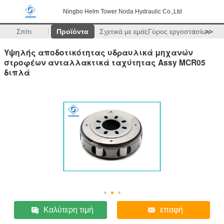
Ningbo Helm Tower Noda Hydraulic Co.,Ltd
Σπίτι
Προϊόντα
Σχετικά με εμάς
Γύρος εργοστασίων
>>
Υψηλής αποδοτικότητας υδραυλικά μηχανών
στροφέων ανταλλακτικά ταχύτητας Assy MCR05
διπλά
Καλύτερη τιμή
επαφή