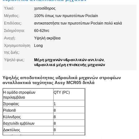
Υλικό:
χυτοσίδηρος
Μέγεθος:
100% όπως των πρωτοτύπων Poclain
Επιδόσεις:
αντικαταστήστε των πρωτοτύπων Poclain πολύ καλά
Σκληρότητα:
60-62hrc
Ανοχή:
Υψηλή ακρίβεια
Χρησιμοποίηση
Long
της ζωής:
Μέρη μηχανών υδραυλικών αντλιών
Υψηλό φως:
,
υδραυλικά μέρη επισκευής μηχανών
Υψηλής αποδοτικότητας υδραυλικά μηχανών στροφέων
ανταλλακτικά ταχύτητας Assy MCR05 διπλά
Η ομάδα στροφέων
QTY (PC)
περιλαμβάνει
Στροφέας
1
Piston8
8
Κύλινδρος
8
δαχτυλίδι εμβόλων
8
Δακτύλιος
8
καρφίτσα άνοιξη
8