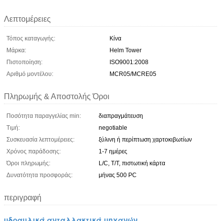
Λεπτομέρειες
Τόπος καταγωγής:
Κίνα
Μάρκα:
Helm Tower
Πιστοποίηση:
ISO9001:2008
Αριθμό μοντέλου:
MCR05/MCRE05
Πληρωμής & Αποστολής Όροι
Ποσότητα παραγγελίας min:
διαπραγμάτευση
Τιμή:
negotiable
Συσκευασία λεπτομέρειες:
ξύλινη ή περίπτωση χαρτοκιβωτίων
Χρόνος παράδοσης:
1-7 ημέρες
Όροι πληρωμής:
L/C, T/T, πιστωτική κάρτα
Δυνατότητα προσφοράς:
μήνας 500 PC
περιγραφή
υδραυλικά ανταλλακτικά μηχανών