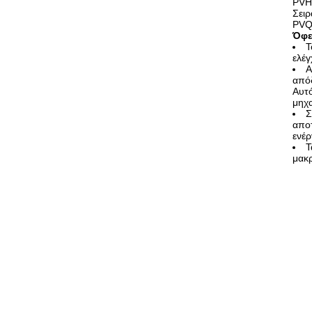
PVH
Σει
PVQ
Όφε
Τ
ελέ
Α
από
Αυτό
μηχ
Σ
αποτ
ενέρ
Τ
μακρ