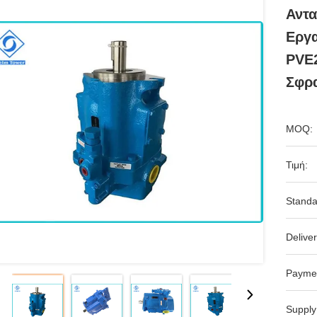
Αντα
Εργ
PVE2
Σφρ
MOQ:
Τιμή:
Standa
Deliver
Payme
Supply