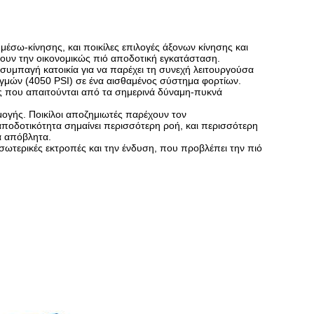
 μέσω-κίνησης, και ποικίλες επιλογές άξονων κίνησης και
υν την οικονομικώς πιό αποδοτική εγκατάσταση.
συμπαγή κατοικία για να παρέχει τη συνεχή λειτουργούσα
γμών (4050 PSI) σε ένα αισθαμένος σύστημα φορτίων.
ς που απαιτούνται από τα σημερινά δύναμη-πυκνά
ογής. Ποικίλοι αποζημιωτές παρέχουν τον
αποδοτικότητα σημαίνει περισσότερη ροή, και περισσότερη
τα απόβλητα.
σωτερικές εκτροπές και την ένδυση, που προβλέπει την πιό