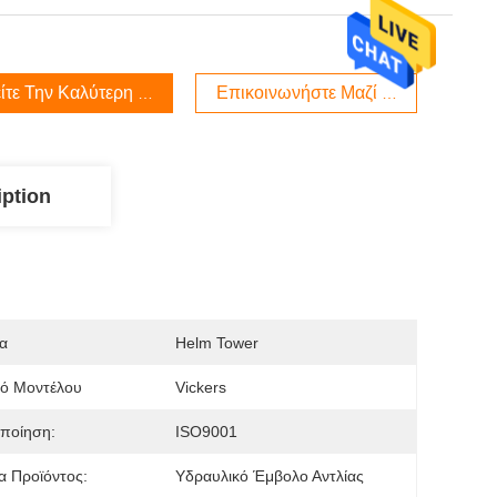
ίτε Την Καλύτερη Τιμή
Επικοινωνήστε Μαζί Μας
iption
α
Helm Tower
μό Μοντέλου
Vickers
ποίηση:
ISO9001
 Προϊόντος:
Υδραυλικό Έμβολο Αντλίας