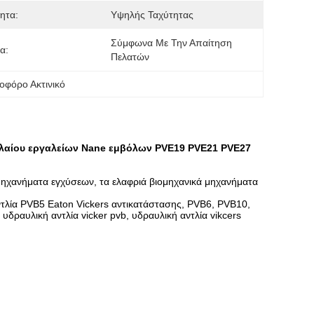
ητα:
Υψηλής Ταχύτητας
Σύμφωνα Με Την Απαίτηση 
α:
Πελατών
λοφόρο Ακτινικό
ρελαίου εργαλείων Nane εμβόλων PVE19 PVE21 PVE27
 μηχανήματα εγχύσεων, τα ελαφριά βιομηχανικά μηχανήματα
ντλία PVB5 Eaton Vickers αντικατάστασης, PVB6, PVB10,
αυλική αντλία vicker pvb, υδραυλική αντλία vikcers