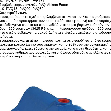
57, PVH74, PVH98, PVH131
ρά εμβολοφόρων αντλιών PVQ Vickers Eaton
10. PVQ13, PVQ20, PVQ32
λος προϊόντων:
ο ευπροσάρμοστο σχέδιο περιλαμβάνει τις ενιαίες αντλίες, τις ρυθμίσεις
γχου που θα προσαρμοστούν σε οποιαδήποτε εφαρμογή και θα παράσχο
ποδεδειγμένα συστατικά που σχεδιάζονται σε μια βαρέων καθηκόντων, 
δοση 250 φραγμών (3625 PSI), και τη λειτουργούσα απόδοση 280 φρα
 το σχέδιο βεβαιώνει τα μακρά ζωή στα επίπεδα υψηλότερης απόδοση
ανήματα.
χεδιασμένος για τη μέγιστη αποδοτικότητα σε οποιοδήποτε τύπο εφαρμ
ελεσματικότερο έλεγχο συστημάτων, και το 95% συν την ογκομετρική 
γεια εισαγωγής, κατευθύνεται στην εργασία και όχι στη θερμότητα και 
α βαρέων καθηκόντων ρουλεμάν και οι άξονες οδηγούν στις ελάχιστες ε
οχρόνια ζωή και το μέγιστο uptime.