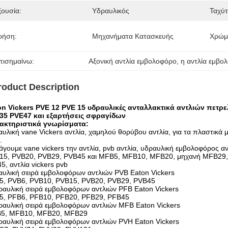
ξουσία:
Υδραυλικός
Ταχύτ
ρήση:
Μηχανήματα Κατασκευής
Χρώμ
πισημαίνω:
Αξονική αντλία εμβολοφόρο
, 
η αντλία εμβο
roduct Description
on Vickers PVE 12 PVE 15 υδραυλικές ανταλλακτικά αντλιών πετ
35 PVE47 και εξαρτήσεις σφραγίδων
ακτηριστικά γνωρίσματα:
υλική vane Vickers αντλία, χαμηλού θορύβου αντλία, για τα πλαστικά
.
γουμε vane vickers την αντλία, pvb αντλία, υδραυλική εμβολοφόρος α
5, PVB20, PVB29, PVB45 και MFB5, MFB10, MFB20, μηχανή MFB29, υδρ
5, αντλία vickers pvb
υλική σειρά εμβολοφόρων αντλιών PVB Eaton Vickers
5, PVB6, PVB10, PVB15, PVB20, PVB29, PVB45
ραυλική σειρά εμβολοφόρων αντλιών PFB Eaton Vickers
5, PFB6, PFB10, PFB20, PFB29, PFB45
ραυλική σειρά εμβολοφόρων αντλιών MFB Eaton Vickers
5, MFB10, MFB20, MFB29
ραυλική σειρά εμβολοφόρων αντλιών PVH Eaton Vickers