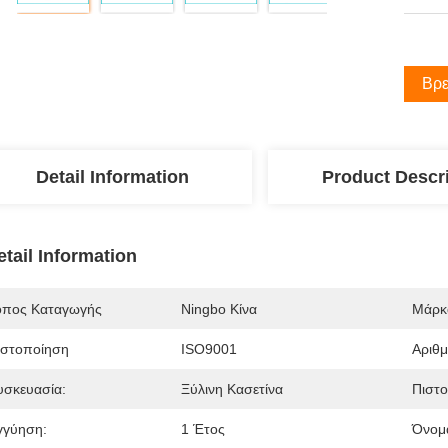
Βρε
Detail Information
Product Descr
etail Information
όπος Καταγωγής
Ningbo Κίνα
Μάρκ
ιστοποίηση
ISO9001
Αριθ
υσκευασία:
Ξύλινη Κασετίνα
Πιστο
γγύηση:
1 Έτος
Όνομα