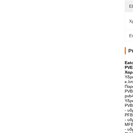
Ε
Χ
Ε
P
Eat
PVE
Χαρ
Υδρα
κ.λπ
Παρά
PVB1
pvb4
Υδρα
PVB
- υδ
PFB
- υδ
MFB
- υδ