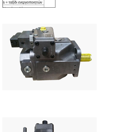
s = ταξίδι ενεργοποιητών
U = τάση ελέγχου