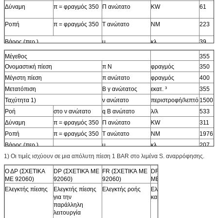
Δύναμη
π = φραγμός 350
Π ανώτατο
KW
61
Ροπή
π = φραγμός 350
Τ ανώτατο
NM
223
Βάρος (περ.)
μ
κλ
39
Μέγεθος
355
Ονομαστική πίεση
π Ν
φραγμός
350
Μέγιστη πίεση
π ανώτατο
φραγμός
400
Μετατόπιση
Β γ ανώτατος
εκατ. ³
355
Ταχύτητα 1)
ν ανώτατο
περιστροφή/λεπτό
1500
Ροή
στο ν ανώτατο
q Β ανώτατο
λ/λ
533
Δύναμη
π = φραγμός 350
Π ανώτατο
KW
311
Ροπή
π = φραγμός 350
Τ ανώτατο
NM
1976
Βάρος (περ.)
μ
κλ
207
1) Οι τιμές ισχύουν σε μια απόλυτη πίεση 1 BAR στο λιμένα S. αναρρόφησης.
Ο ΔΡ (ΣΧΕΤΙΚΑ
DP (ΣΧΕΤΙΚΆ ΜΕ
FR (ΣΧΕΤΙΚΆ ΜΕ
DFR (ΣΧΕΤΙΚΆ
ΜΕ 92060)
92060)
92060)
ΜΕ 92060)
Ελεγκτής πίεσης
Ελεγκτής πίεσης
Ελεγκτής ροής
Ελεγκτής πίεσης
για την
και ροής
παράλληλη
λειτουργία