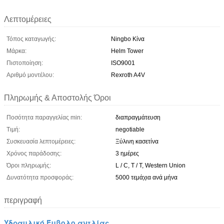
Λεπτομέρειες
Τόπος καταγωγής:
Ningbo Κίνα
Μάρκα:
Helm Tower
Πιστοποίηση:
ISO9001
Αριθμό μοντέλου:
Rexroth A4V
Πληρωμής & Αποστολής Όροι
Ποσότητα παραγγελίας min:
διαπραγμάτευση
Τιμή:
negotiable
Συσκευασία λεπτομέρειες:
Ξύλινη κασετίνα
Χρόνος παράδοσης:
3 ημέρες
Όροι πληρωμής:
L / C, T / T, Western Union
Δυνατότητα προσφοράς:
5000 τεμάχια ανά μήνα
περιγραφή
Υδραυλικό Έμβολο αντλίας