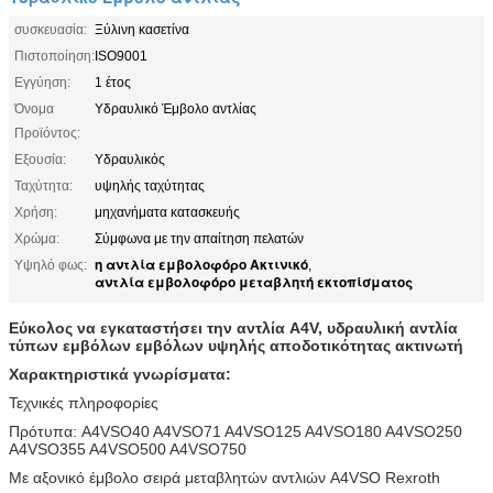
συσκευασία:
Ξύλινη κασετίνα
Πιστοποίηση:
ISO9001
Εγγύηση:
1 έτος
Όνομα
Υδραυλικό Έμβολο αντλίας
Προϊόντος:
Εξουσία:
Υδραυλικός
Ταχύτητα:
υψηλής ταχύτητας
Χρήση:
μηχανήματα κατασκευής
Χρώμα:
Σύμφωνα με την απαίτηση πελατών
η αντλία εμβολοφόρο Ακτινικό
Υψηλό φως:
,
αντλία εμβολοφόρο μεταβλητή εκτοπίσματος
Εύκολος να εγκαταστήσει την αντλία A4V, υδραυλική αντλία
τύπων εμβόλων εμβόλων υψηλής αποδοτικότητας ακτινωτή
Χαρακτηριστικά γνωρίσματα:
Τεχνικές πληροφορίες
Πρότυπα: A4VSO40 A4VSO71 A4VSO125 A4VSO180 A4VSO250
A4VSO355 A4VSO500 A4VSO750
Με αξονικό έμβολο σειρά μεταβλητών αντλιών A4VSO Rexroth