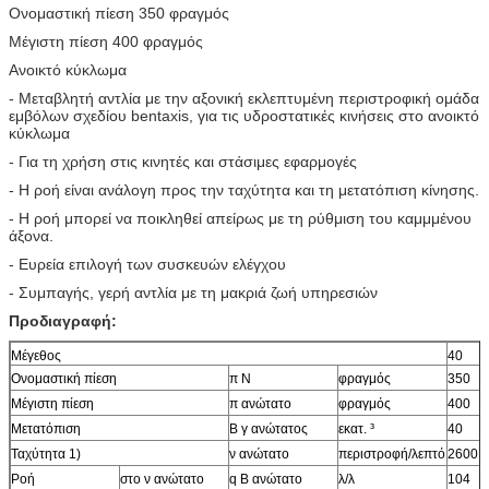
Ονομαστική πίεση 350 φραγμός
Μέγιστη πίεση 400 φραγμός
Ανοικτό κύκλωμα
- Μεταβλητή αντλία με την αξονική εκλεπτυμένη περιστροφική ομάδα
εμβόλων σχεδίου bentaxis, για τις υδροστατικές κινήσεις στο ανοικτό
κύκλωμα
- Για τη χρήση στις κινητές και στάσιμες εφαρμογές
- Η ροή είναι ανάλογη προς την ταχύτητα και τη μετατόπιση κίνησης.
- Η ροή μπορεί να ποικληθεί απείρως με τη ρύθμιση του καμμμένου
άξονα.
- Ευρεία επιλογή των συσκευών ελέγχου
- Συμπαγής, γερή αντλία με τη μακριά ζωή υπηρεσιών
Προδιαγραφή:
Μέγεθος
40
Ονομαστική πίεση
π Ν
φραγμός
350
Μέγιστη πίεση
π ανώτατο
φραγμός
400
Μετατόπιση
Β γ ανώτατος
εκατ. ³
40
Ταχύτητα 1)
ν ανώτατο
περιστροφή/λεπτό
2600
Ροή
στο ν ανώτατο
q Β ανώτατο
λ/λ
104