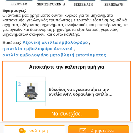
Εφαρμογές:
Οι αντλίες μας χρησιμοποιούνται κυρίως για τα μηχανήματα
κατασκευής, γεωλογικός τρυπώντας με τρυπάνι εξοπλισμός, ειδικά
οχήματα, εξάγοντας μηχανήματα, ανυψωτικός και μεταφέροντας, τα
γεωργικών και δασονομίας μηχανήματα εξοπλισμού, γερανών,
μηχανημάτων σκαφών, και ούτω καθεξής.
Αξονική αντλία εμβολοφόρο
Ετικέττες:
,
η αντλία εμβολοφόρο Ακτινικό
,
αντλία εμβολοφόρο μεταβλητή εκτοπίσματος
Αποκτήστε την καλύτερη τιμή για
Εύκολος να εγκαταστήσει την
αντλία A4V, υδραυλική αντλία
τύπων εμβόλων εμβόλων
υψηλής αποδοτικότητας
ακτινωτή
Να συνεχίσει
Υδραυλικό Έμβολο αντλίας
Περισσότεροι
συζήτηση
Ζητήστε ένα