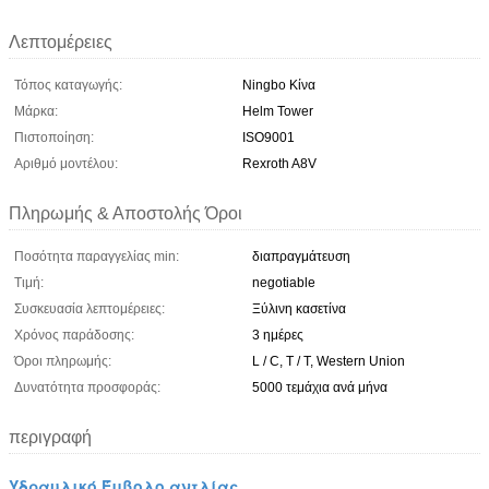
Λεπτομέρειες
Τόπος καταγωγής:
Ningbo Κίνα
Μάρκα:
Helm Tower
Πιστοποίηση:
ISO9001
Αριθμό μοντέλου:
Rexroth A8V
Πληρωμής & Αποστολής Όροι
Ποσότητα παραγγελίας min:
διαπραγμάτευση
Τιμή:
negotiable
Συσκευασία λεπτομέρειες:
Ξύλινη κασετίνα
Χρόνος παράδοσης:
3 ημέρες
Όροι πληρωμής:
L / C, T / T, Western Union
Δυνατότητα προσφοράς:
5000 τεμάχια ανά μήνα
περιγραφή
Υδραυλικό Έμβολο αντλίας