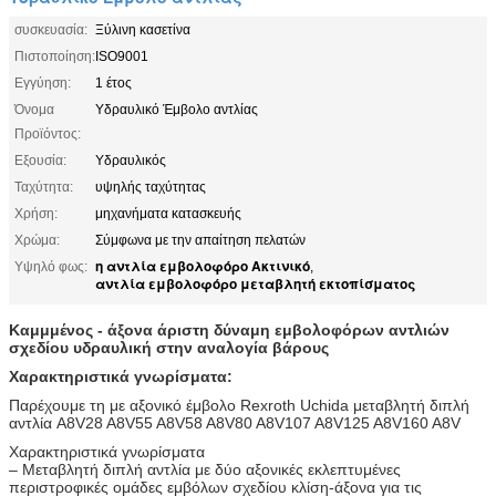
συσκευασία:
Ξύλινη κασετίνα
Πιστοποίηση:
ISO9001
Εγγύηση:
1 έτος
Όνομα
Υδραυλικό Έμβολο αντλίας
Προϊόντος:
Εξουσία:
Υδραυλικός
Ταχύτητα:
υψηλής ταχύτητας
Χρήση:
μηχανήματα κατασκευής
Χρώμα:
Σύμφωνα με την απαίτηση πελατών
η αντλία εμβολοφόρο Ακτινικό
Υψηλό φως:
,
αντλία εμβολοφόρο μεταβλητή εκτοπίσματος
Καμμμένος - άξονα άριστη δύναμη εμβολοφόρων αντλιών
σχεδίου υδραυλική στην αναλογία βάρους
Χαρακτηριστικά γνωρίσματα:
Παρέχουμε τη με αξονικό έμβολο Rexroth Uchida μεταβλητή διπλή
αντλία A8V28 A8V55 A8V58 A8V80 A8V107 A8V125 A8V160 A8V
Χαρακτηριστικά γνωρίσματα
– Μεταβλητή διπλή αντλία με δύο αξονικές εκλεπτυμένες
περιστροφικές ομάδες εμβόλων σχεδίου κλίση-άξονα για τις