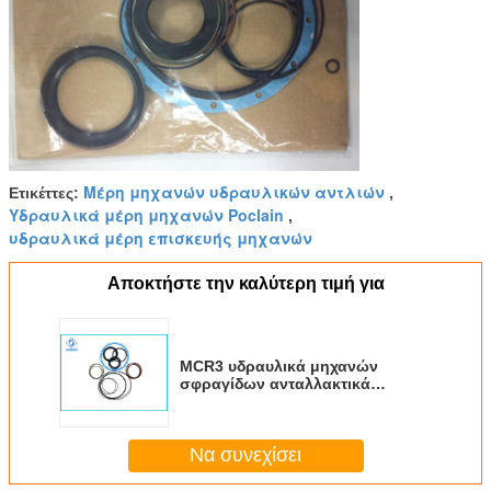
Μέρη μηχανών υδραυλικών αντλιών
Ετικέττες:
,
Υδραυλικά μέρη μηχανών Poclain
,
υδραυλικά μέρη επισκευής μηχανών
Αποκτήστε την καλύτερη τιμή για
MCR3 υδραυλικά μηχανών
σφραγίδων ανταλλακτικά
μηχανών ροδών/Drive ταχύτητας
εξαρτήσεων ενιαία
Να συνεχίσει