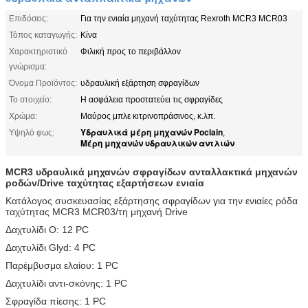
Επιδόσεις:
Για την ενιαία μηχανή ταχύτητας Rexroth MCR3 MCR03
Τόπος καταγωγής:
Κίνα
Χαρακτηριστικό
Φιλική προς το περιβάλλον
γνώρισμα:
Όνομα Προϊόντος:
υδραυλική εξάρτηση σφραγίδων
Το στοιχείο:
Η ασφάλεια προστατεύει τις σφραγίδες
Χρώμα:
Μαύρος μπλε κιτρινοπράσινος, κ.λπ.
Υδραυλικά μέρη μηχανών Poclain
Υψηλό φως:
,
Μέρη μηχανών υδραυλικών αντλιών
MCR3 υδραυλικά μηχανών σφραγίδων ανταλλακτικά μηχανών
ροδών/Drive ταχύτητας εξαρτήσεων ενιαία
Κατάλογος συσκευασίας εξάρτησης σφραγίδων για την ενιαίες ρόδα
ταχύτητας MCR3 MCR03/τη μηχανή Drive
Δαχτυλίδι Ο: 12 PC
Δαχτυλίδι Glyd: 4 PC
Παρέμβυσμα ελαίου: 1 PC
Δαχτυλίδι αντι-σκόνης: 1 PC
Σφραγίδα πίεσης: 1 PC