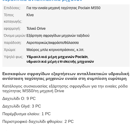
Επιδόσεις:
Για την ενιαία μηχανή ταχύτητας Poclain MS50
Τόπος
Κίνα
καταγωγής:
εφαρμογή:
Τελικό Drive
Όνομα μερών:
Εξάρτηση σφραγίδων μηχανών ταξιδιού
παράδοση:
Αεροπορικώς/εκφράστε/θάλασσα
Χρώμα:
Μαύρος μπλε κιτρινοπράσινος, κ.λπ.
Υδραυλικά μέρη μηχανών Poclain
Υψηλό φως:
,
υδραυλικά μέρη επισκευής μηχανών
Εκσκαφέων σφραγίδων εξαρτήσεων ανταλλακτικών υδραυλική
αντίσταση ταχύτητας μηχανών ενιαία στη συμπίεση ευρύτερη
Κατάλογος συσκευασίας εξάρτησης σφραγίδων για την ενιαίες ρόδα
ταχύτητας MS50/τη μηχανή Drive
Δαχτυλίδι Ο: 9 PC
Δαχτυλίδι Glyd: 3 PC
Παρέμβυσμα ελαίου: 1 PC
Περιστροφικό δαχτυλίδι φθορίου: 2 PC