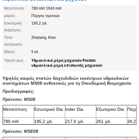
Μετατόπιση:
780 ml/r 1043 ml/r
μάρκα:
Πύργος τιμονιών
Εσωτερική
195,2 χιλ.
διάμετρος:
Τόπο
Zhejiang, Κίνα
καταγωγής:
Βάρος:
5 κλ
Υδραυλικά μέρη μηχανών Poclain
Υψηλό φως:
,
υδραυλικά μέρη επισκευής μηχανών
Υψηλός καιρός στατών δαχτυλιδιών εκκέντρων υδραυλικών
συστημάτων MS08 ανθεκτικός για τη Οικοδομική Βιομηχανία
Προδιαγραφές:
Πρότυπο: MS08
Μετατόπιση
Εσωτερικό Dia.
Inder Dia.
Εξωτερικό Dia.
Πάχο
780 ml/r
195,2 χιλ.
217,6 χιλ.
261 χιλ.
34,2 χ
Πρότυπο: MSE08