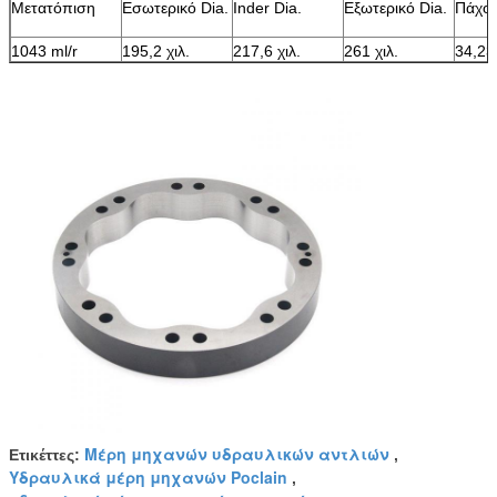
Μετατόπιση
Εσωτερικό Dia.
Inder Dia.
Εξωτερικό Dia.
Πάχο
1043 ml/r
195,2 χιλ.
217,6 χιλ.
261 χιλ.
34,23 
Μέρη μηχανών υδραυλικών αντλιών
Ετικέττες:
,
Υδραυλικά μέρη μηχανών Poclain
,