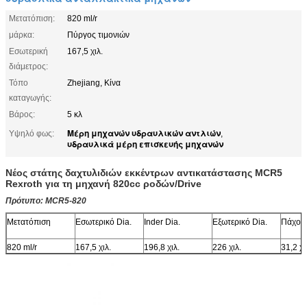
Μετατόπιση:
820 ml/r
μάρκα:
Πύργος τιμονιών
Εσωτερική
167,5 χιλ.
διάμετρος:
Τόπο
Zhejiang, Κίνα
καταγωγής:
Βάρος:
5 κλ
Μέρη μηχανών υδραυλικών αντλιών
Υψηλό φως:
,
υδραυλικά μέρη επισκευής μηχανών
Νέος στάτης δαχτυλιδιών εκκέντρων αντικατάστασης MCR5
Rexroth για τη μηχανή 820cc ροδών/Drive
Πρότυπο: MCR5-820
Μετατόπιση
Εσωτερικό Dia.
Inder Dia.
Εξωτερικό Dia.
Πάχος
820 ml/r
167,5 χιλ.
196,8 χιλ.
226 χιλ.
31,2 χι