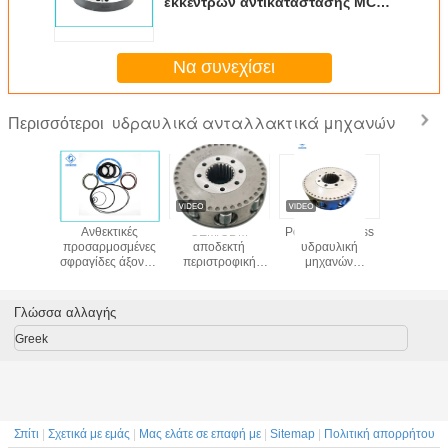
εκκέντρων αντικατάστασης MCR5
Rexroth για τη μηχανή 820cc
ροδών/Drive
Να συνεχίσει
υδραυλικά ανταλλακτικά μηχανών
Περισσότεροι
κά μέρη
Ανθεκτικές
OEM/ODM
Poclain Danfoss
Poclain
ν MS02
προσαρμοσμένες
αποδεκτή
υδραυλική
υδραυλική
lain
σφραγίδες άξονων
περιστροφική
μηχανών
MSE
μηχανών MCR05
ομάδα
συνέλευση
μεγέθους
ανταλλακτικών
ομάδας μερών
υδραυλικές για
MS05 μηχανών
MS11
Γλώσσα αλλαγής
τον εκσκαφέα
Poclain
περιστροφική για
κυλίνδρων
υδραυλική
τον ακτινωτό
Greek
στάτη στροφέων
εμβόλων
Σπίτι
|
Σχετικά με εμάς
|
Μας ελάτε σε επαφή με
|
Sitemap
|
Πολιτική απορρήτου