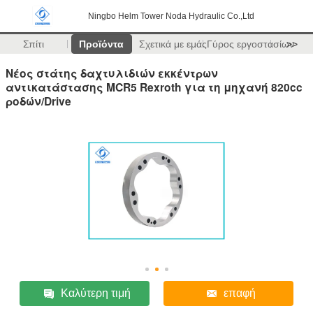
Ningbo Helm Tower Noda Hydraulic Co.,Ltd
Σπίτι
Προϊόντα
Σχετικά με εμάς
Γύρος εργοστασίων
>>
Νέος στάτης δαχτυλιδιών εκκέντρων
αντικατάστασης MCR5 Rexroth για τη μηχανή 820cc
ροδών/Drive
Καλύτερη τιμή
επαφή