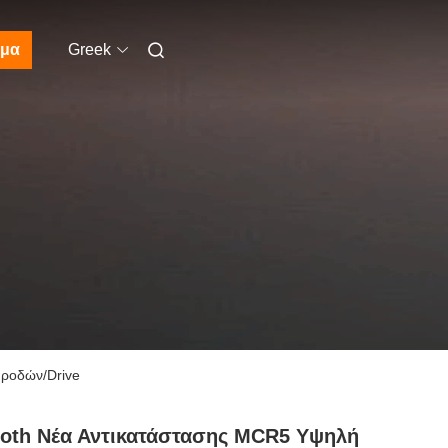
μα
Greek
 ροδών/Drive
oth Νέα Αντικατάστασης MCR5 Υψηλή