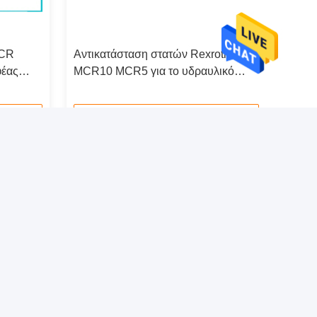
MCR
Αντικατάσταση στατών Rexroth
φέας
MCR10 MCR5 για το υδραυλικό
δαχτυλίδι εκκέντρων μηχανών Drive
Επικοινωνήστε τώρα
 ενημερωτικό μας δελτίο
αφείτε στο ενημερωτικό μας δελτίο για εκπτώσεις
πολλά άλλα.