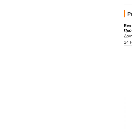
P
Rex
Πρό
Δόν
24 