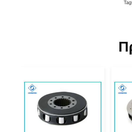
Tag
Π