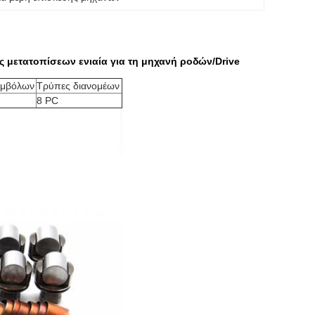
 μετατοπίσεων ενιαία για τη μηχανή ροδών/Drive
εμβόλων
Τρύπες διανομέων
.
8 PC