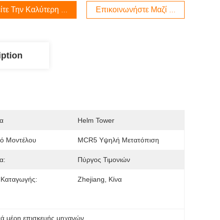
ίτε Την Καλύτερη Τιμή
Επικοινωνήστε Μαζί Μας
iption
α
Helm Tower
μό Μοντέλου
MCR5 Υψηλή Μετατόπιση
α:
Πύργος Τιμονιών
 Καταγωγής:
Zhejiang, Κίνα
κά μέρη επισκευής μηχανών