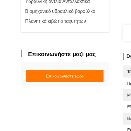
Υδραυλική αντλία Ανταλλακτικά
Βιομηχανικό υδραυλικό βαρούλκο
Πλανητικά κιβώτια ταχυτήτων
Επικοινωνήστε μαζί μας
D
Τ
Επικοινωνήστε τώρα
Π
Μ
Ε
Β
Ε