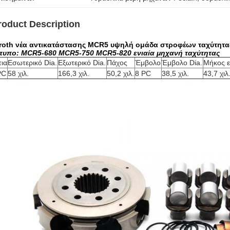
roduct Description
roth νέα αντικατάστασης MCR5 υψηλή ομάδα στροφέων ταχύτητας
τυπο: MCR5-680 MCR5-750 MCR5-820 ενιαία μηχανή ταχύτητας
τια
Εσωτερικό Dia.
Εξωτερικό Dia.
Πάχος
Έμβολο
Έμβολο Dia.
Μήκος 
PC
58 χιλ.
166,3 χιλ.
50,2 χιλ.
8 PC
38,5 χιλ.
43,7 χιλ