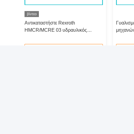
βίντεο
Αντικαταστήστε Rexroth
Γυαλισμ
HMCR/MCRE 03 υδραυλικός
μηχανών
στροφέας Assy, ομάδα
ταχύτητ
ανταλλακτικών μηχανών Rotory
Επικοινωνήστε τώρα
Γρήγορος σύνδεσμος
Γρ
Σπίτι
Προϊόντα