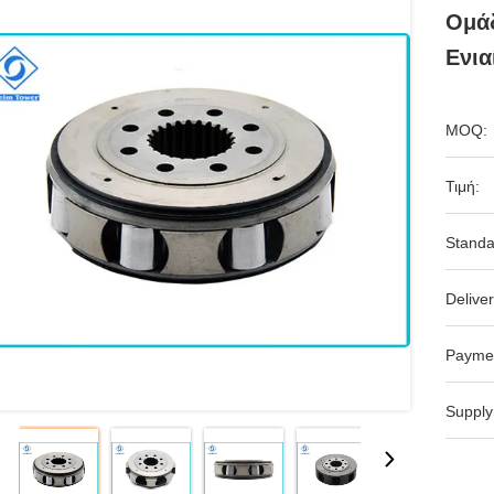
Ομά
Ενια
MOQ:
Τιμή:
Standa
Deliver
Payme
Supply