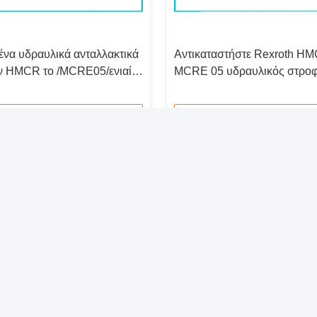
ένα υδραυλικά ανταλλακτικά
Αντικαταστήστε Rexroth H
 HMCR το /MCRE05/ενιαία
MCRE 05 υδραυλικός στρο
α ομάδας Rotory
Assy, ομάδα ανταλλακτικών
μηχανών Rotory
Επικοινωνήστε τώρα
Επικοινωνήστε τώρα
ήγορη επαφή
Το
Διεύθυνση
Εγγρ
και 
ΔΡΌΜΟΣ ΝΟ 1818, ΑΝΑΤΟΛΉΣ ZHENLUO, ZHENHAI,