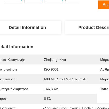
Βρε
Detail Information
Product Descr
etail Information
όπος Καταγωγής
Zhejiang, Κίνα
Μάρκ
ιστοποίηση
ISO 9001
Αριθ
ετατόπιση:
680 Ml/r 750 Ml/r 820ml/r
Μάρκ
ξωτερική Διάμετρος:
166,3 Χιλ.
Τόπο
άρος:
8 Κλ
πισημαίνω:
Υδραυλικά μέρη μηχανών Poclain
, 
υδραυλι