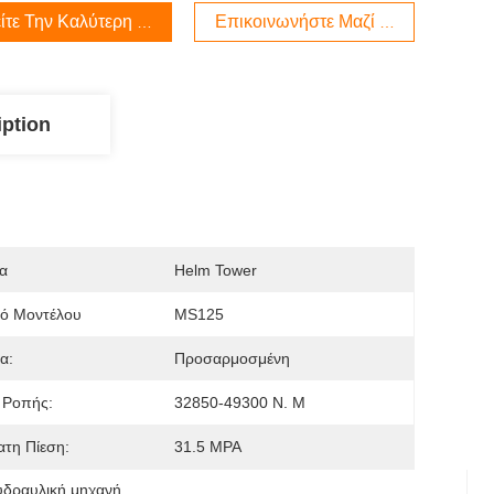
ίτε Την Καλύτερη Τιμή
Επικοινωνήστε Μαζί Μας
iption
α
Helm Tower
μό Μοντέλου
MS125
α:
Προσαρμοσμένη
 Ροπής:
32850-49300 Ν. Μ
τη Πίεση:
31.5 MPA
δραυλική μηχανή