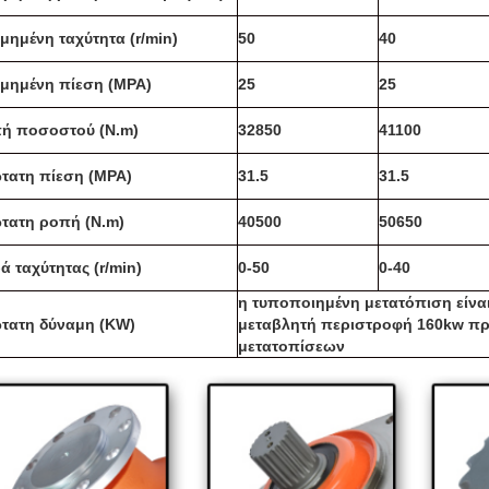
ιμημένη ταχύτητα (r/min)
50
40
ιμημένη πίεση (MPA)
25
25
ή ποσοστού (N.m)
32850
41100
τατη πίεση (MPA)
31.5
31.5
τατη ροπή (N.m)
40500
50650
ρά ταχύτητας (r/min)
0-50
0-40
η τυποποιημένη μετατόπιση είνα
τατη δύναμη (KW)
μεταβλητή περιστροφή 160kw πρ
μετατοπίσεων