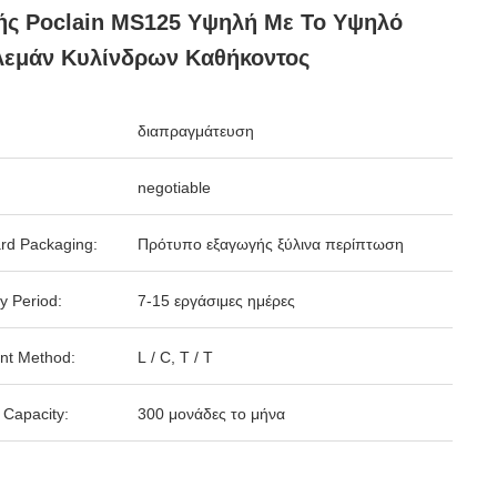
ς Poclain MS125 Υψηλή Με Το Υψηλό
λεμάν Κυλίνδρων Καθήκοντος
διαπραγμάτευση
negotiable
rd Packaging:
Πρότυπο εξαγωγής ξύλινα περίπτωση
y Period:
7-15 εργάσιμες ημέρες
nt Method:
L / C, T / T
 Capacity:
300 μονάδες το μήνα