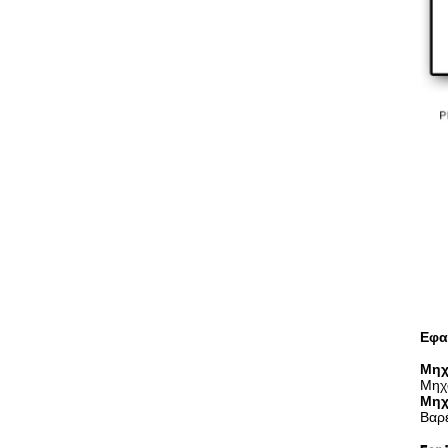
Εφα
Μηχ
Μηχ
Μηχ
Βαρ