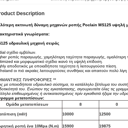
roduct Description
λότερη ακτινωτή δύναμη μηχανών ροπής Poclain MS125 υψηλή μ
ακτηριστικά γνωρίσματα:
125 υδραυλική μηχανή σειράς
dial σχέδιο εμβόλων.
gher ροπές παραγωγής, χαμηλότερη ταχύτητα παραγωγής, ομαλότερη τ
timized και μορφωματικό σχέδιο ικανό τη υψηλή επίδοση.
ghly αποδοτικός με οποιαδήποτε ταχύτητα ή λειτουργούσα πίεση.
thstand οι πιό ακραίες λειτουργούσες συνθήκες και απαιτούν πολύ λίγ
ΣΗΜΑΝΤΙΚΕΣ ΠΛΗΡΟΦΟΡΙΕΣ **
 με οποιοδήποτε υδραυλικό σύστημα, το κατάλληλο ξέπλυμα του συστήμα
οτικότητά του. Ενώπιον της εγκατάστασης, σιγουρευτείτε όλες τις γραμμέ
λληλα επιθεωρημένος ή αντικατεστημένος πρίν εγκαθιστά ήξερε την υδρα
γραμμα μετατοπίσεων:
Ομάδα μετατοπίσεων
8
0
ατόπιση (ml/r)
10000
12500
ρητική ροπή ένα 10Mpa (N.m)
15900
19875