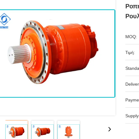
Ροπή
Ρου
MOQ:
Τιμή:
Standa
Deliver
Payme
Supply