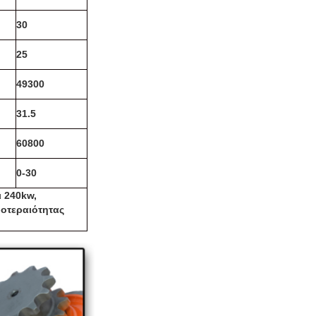
30
25
49300
31.5
60800
0-30
ι 240kw,
οτεραιότητας