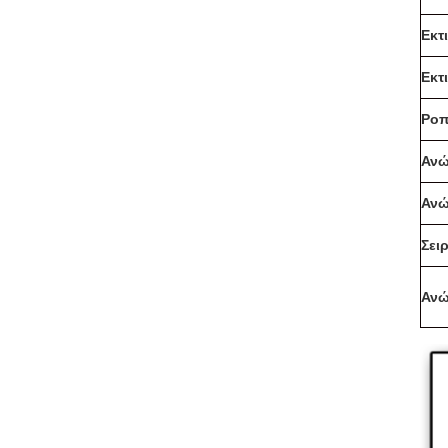
Εκτ
Εκτ
Ροπ
Ανώ
Ανώ
Σει
Ανώ