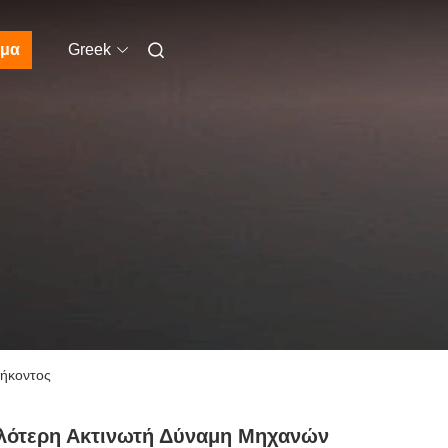
μα
Greek
θήκοντος
λότερη Ακτινωτή Δύναμη Μηχανών