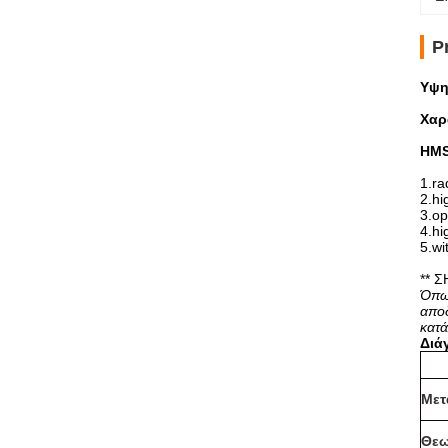
P
Υψη
Χαρ
HMS
1.ra
2.hi
3.op
4.hi
5.wi
** 
Όπως
αποδ
κατά
Διά
Μετ
Θεω