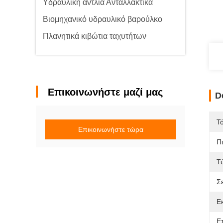
Υδραυλική αντλία Ανταλλακτικά
Βιομηχανικό υδραυλικό βαρούλκο
Πλανητικά κιβώτια ταχυτήτων
Επικοινωνήστε μαζί μας
D
Τ
Επικοινωνήστε τώρα
Π
Τ
Σ
Ε
Ε