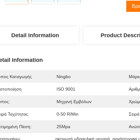
Βρε
Detail Information
Product Descr
etail Information
όπος Καταγωγής
Ningbo
Μάρκ
ιστοποίηση
ISO 9001
Αριθ
ύπος:
Μηχανή Εμβόλων
Χρώμ
ειρά Ταχύτητας:
0-50 R/min
Σειρά
κτιμημένη Πίεση:
25Mpa
Ανώτα
πισημαίνω:
ακτινωτή υδραυλική μηχανή
, 
αργόστροφη υ