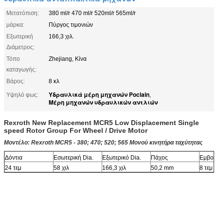
Μετατόπιση:
380 ml/r 470 ml/r 520ml/r 565ml/r
μάρκα:
Πύργος τιμονιών
Εξωτερική
166,3 χιλ.
Διάμετρος:
Τόπο
Zhejiang, Κίνα
καταγωγής:
Βάρος:
8 κλ
Υδραυλικά μέρη μηχανών Poclain
Υψηλό φως:
,
Μέρη μηχανών υδραυλικών αντλιών
Rexroth New Replacement MCR5 Low Displacement Single
speed Rotor Group For Wheel / Drive Motor
Μοντέλο: Rexroth MCR5 - 380;
470;
520;
565
Μονού
κινητήρα ταχύτητας
Δόντια
Εσωτερική Dia.
Εξωτερικό Dia.
Πάχος
Εμβολ
24 τεμ
58 χιλ
166,3 χιλ
50,2 mm
8 τεμ