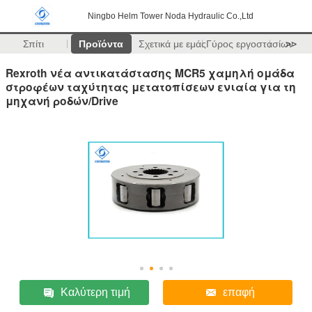
Ningbo Helm Tower Noda Hydraulic Co.,Ltd
Σπίτι
Προϊόντα
Σχετικά με εμάς
Γύρος εργοστασίων
>>
Rexroth νέα αντικατάστασης MCR5 χαμηλή ομάδα
στροφέων ταχύτητας μετατοπίσεων ενιαία για τη
μηχανή ροδών/Drive
Καλύτερη τιμή
επαφή