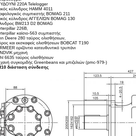
ΟΥΔΟΥΝΙ 220A Telelogger
δικός κύλινδρος HAMM 4011
δαφολογικός συμπιεστής BOMAG 211
δικός κύλινδρος ΑΓΓΕΛΙΏΝ BOMAG 130
ύλινδρος BW213 D2 BOMAG
rterpillar 226B,
rterpillar καίσιο-563 συμπιεστής
hn Deere 280 ταύρος ολισθήσεων,
αύρος και εκσκαφείς ολισθήσεων BOBCAT T190
RMEER οριζόντιο κατευθυντικό τρυπάνι
ANDVIK μηχανή
ehl 6635 ταύρος ολισθήσεων
χανή συγκομιδής Greenbeans και μπιζελιών (pmc-979-)
10 διάσταση σύνδεσης