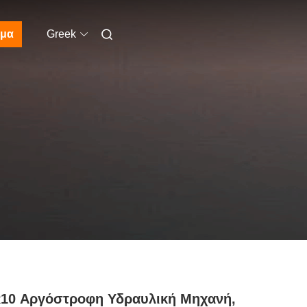
μα
Greek
10 Αργόστροφη Υδραυλική Μηχανή,