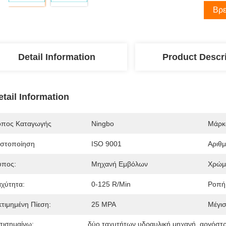
Βρε
Detail Information
Product Descr
etail Information
όπος Καταγωγής
Ningbo
Μάρκ
ιστοποίηση
ISO 9001
Αριθ
ύπος:
Μηχανή Εμβόλων
Χρώμ
αχύτητα:
0-125 R/min
Ροπή
κτιμημένη Πίεση:
25 MPA
Μέγισ
πισημαίνω:
δύο ταχυτήτων υδραυλική μηχανή
, 
αργόστρ