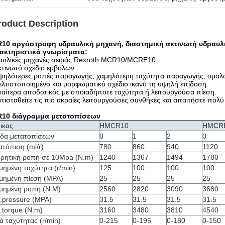
roduct Description
10 αργόστροφη υδραυλική μηχανή, διαστημική ακτινωτή υδραυλ
ακτηριστικά γνωρίσματα:
αυλικές μηχανές σειράς Rexroth MCR10/MCRE10
κτινωτό σχέδιο εμβόλων.
ψηλότερες ροπές παραγωγής, χαμηλότερη ταχύτητα παραγωγής, ομαλότ
ελτιστοποιημένο και μορφωματικό σχέδιο ικανό τη υψηλή επίδοση.
διαίτερα αποδοτικός με οποιαδήποτε ταχύτητα ή λειτουργούσα πίεση.
ντισταθείτε τις πιό ακραίες λειτουργούσες συνθήκες και απαιτήστε πολ
10 διάγραμμα μετατοπίσεων
ικας
HMCR10
HMCR
δα μετατοπίσεων
0
1
2
0
τόπιση (ml/r)
780
860
940
1120
ρητική ροπή σε 10Mpa (N.m)
1240
1367
1494
1780
μημένη ταχύτητα (r/min)
125
100
100
100
ιμημένη πίεση (MPA)
25
25
25
25
ιμημένη ροπή (N.M)
2560
2820
3090
3680
.pressure (MPA)
31.5
31.5
31.5
31.5
.torque (N.m)
3160
3480
3810
4540
ά ταχύτητας (r/min)
0-215
0-195
0-180
0-150