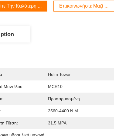
ίτε Την Καλύτερη Τιμή
Επικοινωνήστε Μαζί Μας
iption
α
Helm Tower
μό Μοντέλου
MCR10
α:
Προσαρμοσμένη
:
2560-4400 N.m
τη Πίεση:
31.5 MPA
οφη υδραυλική μηχανή