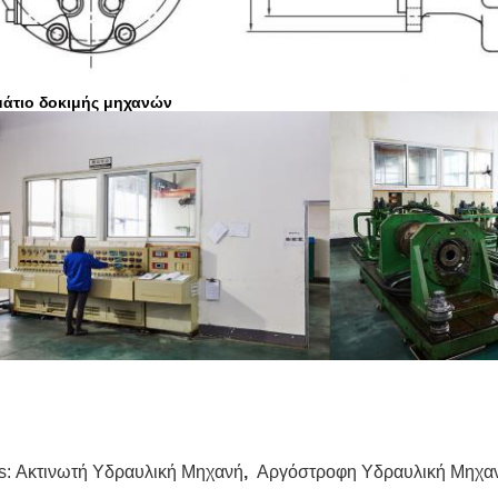
άτιο δοκιμής μηχανών
s:
Ακτινωτή Υδραυλική Μηχανή
,
Αργόστροφη Υδραυλική Μηχα