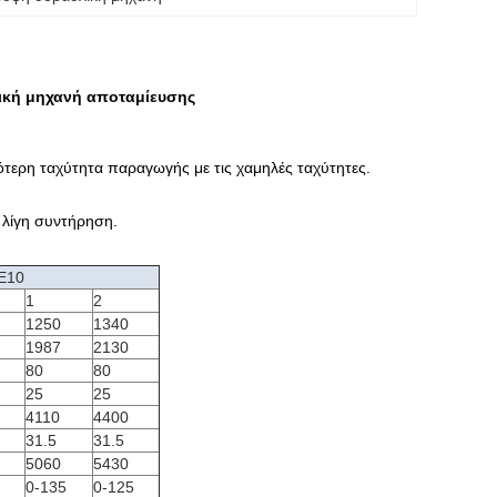
ική μηχανή αποταμίευσης
ερη ταχύτητα παραγωγής με τις χαμηλές ταχύτητες.
ύ λίγη συντήρηση.
E10
1
2
1250
1340
1987
2130
80
80
25
25
4110
4400
31.5
31.5
5060
5430
0-135
0-125