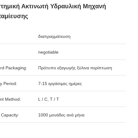
τημική Ακτινωτή Υδραυλική Μηχανή
ταμίευσης
διαπραγμάτευση
negotiable
rd Packaging:
Πρότυπο εξαγωγής ξύλινα περίπτωση
y Period:
7-15 εργάσιμες ημέρες
nt Method:
L / C, T / T
 Capacity:
1000 μονάδες ανά μήνα