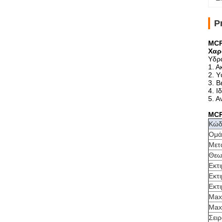
P
MCR
Χαρ
Υδρ
1. Α
2. Υ
3. Β
4. Ι
5. Α
MCR
Κώδ
Ομά
Μετα
Θεω
Εκτι
Εκτ
Εκτ
Max
Max
Σειρ