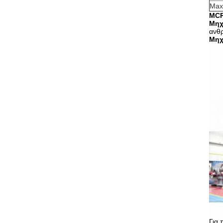
Max
MCR
Μηχ
ανθ
Μηχ
Για 