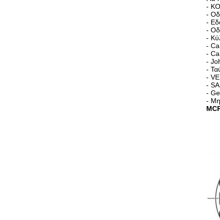
- Κ
- Ο
- Ε
- Ο
- Κ
- Ca
- Ca
- Jo
- Τ
- VE
- S
- G
- Μη
MCR