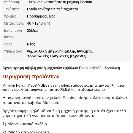
Απόδοση:
100% αντικαταστήστε τη μηχανή Poclain
Ταχύτητα:
Ενιαία ταχύτητα/διπλή ταχύτητα
Χρώμα:
Προσαρμοσμένος
Μετατόπιση:
467-1248ml/R
Εκτιμημένη
25Mpa
πίεση:
Όρος:
Νέος
υδραυλική μηχανή υψηλής δύναμης
Υψηλό φως:
,
Υδραυλικές τροχιακές μηχανές
Αργόστροφη υψηλή ροπή μηχανών εμβόλων Poclain Ms08 υδραυλική
Περιγραφή προϊόντων
Μηχανή Polain MS08 MSE08 με την υψηλή αποδοτικότητα, την υψηλή πίεση
και την ομαλή λειτουργία, επιτρεπτό Ridial και το αξονικό φορτίο
Η μηχανή σειράς κρατών μελών Polain επίσης καλείται καμπυλώνει
το ακτινωτός-έμβολο Multicam
Αργόστροφη υψηλή υδραυλική μηχανή ροπής, η οποία έχει πολλά
χαρακτηριστικά γνωρίσματα όπως ακολουθούνται:
1) Μορφωματικό σχέδιο
2) Υψηλή αποδοτικότητα