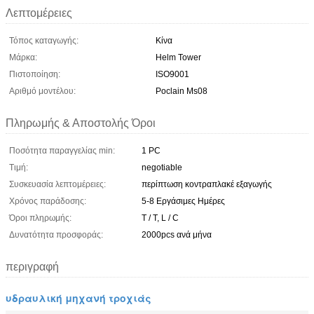
Λεπτομέρειες
Τόπος καταγωγής:
Κίνα
Μάρκα:
Helm Tower
Πιστοποίηση:
ISO9001
Αριθμό μοντέλου:
Poclain Ms08
Πληρωμής & Αποστολής Όροι
Ποσότητα παραγγελίας min:
1 PC
Τιμή:
negotiable
Συσκευασία λεπτομέρειες:
περίπτωση κοντραπλακέ εξαγωγής
Χρόνος παράδοσης:
5-8 Εργάσιμες Ημέρες
Όροι πληρωμής:
T / T, L / C
Δυνατότητα προσφοράς:
2000pcs ανά μήνα
περιγραφή
υδραυλική μηχανή τροχιάς