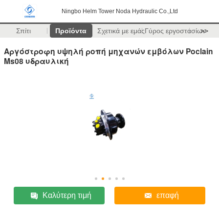
Ningbo Helm Tower Noda Hydraulic Co.,Ltd
Σπίτι
Προϊόντα
Σχετικά με εμάς
Γύρος εργοστασίων
>>
Αργόστροφη υψηλή ροπή μηχανών εμβόλων Poclain
Ms08 υδραυλική
Καλύτερη τιμή
επαφή