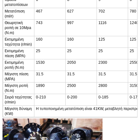
μετατοπίσεων
Μετατόπιση
467
627
702
780
(ml/r)
Θεωρητική
743
997
1116
1240
ροπή σε 10Mpa
(N.m)
Εκτιμημένη
160
160
125
125
ταχύτητα (r/min)
Εκτιμημένη
25
25
25
25
πίεση (MPA)
Εκτιμημένη
1530
2050
2300
2550
ροπή (N.m)
Μέγιστη πίεση
31.5
31.5
31.5
31.5
(MPA)
Μέγιστη ροπή
1890
2500
2800
3150
(N.m)
Σειρά ταχύτητας
0-210
0-200
0-185
0-170
(r/min)
Μέγιστη δύναμη
Η τυποποιημένη μετατόπιση είναι 41KW, μεταβλητή περιστρο
(KW)