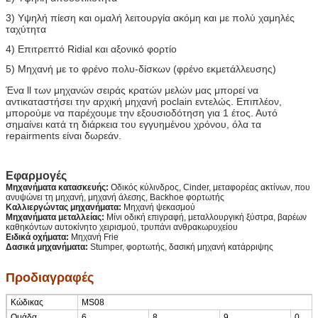
3) Υψηλή πίεση και ομαλή λειτουργία ακόμη και με πολύ χαμηλές
ταχύτητα
4) Επιτρεπτό Ridial και αξονικό φορτίο
5) Μηχανή με το φρένο πολυ-δίσκων (φρένο εκμετάλλευσης)
Ένα ll των μηχανών σειράς κρατών μελών μας μπορεί να
αντικαταστήσει την αρχική μηχανή poclain εντελώς. Επιπλέον,
μπορούμε να παρέχουμε την εξουσιοδότηση για 1 έτος. Αυτό
σημαίνει κατά τη διάρκεια του εγγυημένου χρόνου, όλα τα
repairments είναι δωρεάν.
Εφαρμογές
Μηχανήματα κατασκευής:
Οδικός κύλινδρος, Cinder, μεταφορέας ακτίνων, που
ανυψώνει τη μηχανή, μηχανή άλεσης, Backhoe φορτωτής
Καλλιεργώντας μηχανήματα:
Μηχανή ψεκασμού
Μηχανήματα μεταλλείας:
Μίνι οδική επιγραφή, μεταλλουργική ξύστρα, βαρέων
καθηκόντων αυτοκίνητο χειρισμού, τρυπάνι ανθρακωρυχείου
Ειδικά οχήματα:
Μηχανή Frie
Δασικά μηχανήματα:
Stumper, φορτωτής, δασική μηχανή κατάρριψης
Προδιαγραφές
Κώδικας
MS08
Ομάδα
6
8
9
0