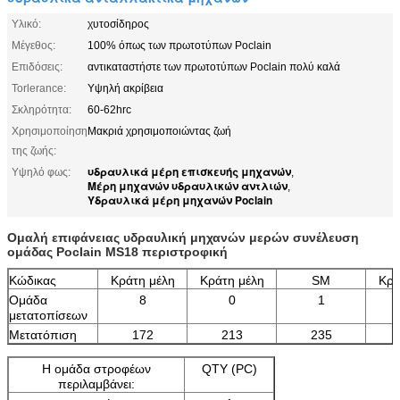
Υλικό:
χυτοσίδηρος
Μέγεθος:
100% όπως των πρωτοτύπων Poclain
Επιδόσεις:
αντικαταστήστε των πρωτοτύπων Poclain πολύ καλά
Torlerance:
Υψηλή ακρίβεια
Σκληρότητα:
60-62hrc
Χρησιμοποίηση
Μακριά χρησιμοποιώντας ζωή
της ζωής:
υδραυλικά μέρη επισκευής μηχανών
Υψηλό φως:
,
Μέρη μηχανών υδραυλικών αντλιών
,
Υδραυλικά μέρη μηχανών Poclain
Ομαλή επιφάνειας υδραυλική μηχανών μερών συνέλευση
ομάδας Poclain MS18 περιστροφική
Κώδικας
Κράτη μέλη
Κράτη μέλη
SM
Κρά
Ομάδα
8
0
1
μετατοπίσεων
Μετατόπιση
172
213
235
Η ομάδα στροφέων
QTY (PC)
περιλαμβάνει: