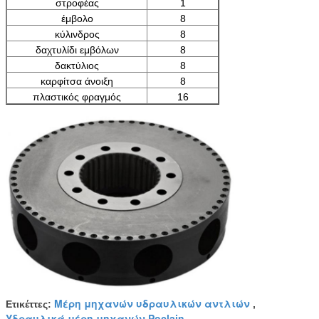
στροφέας
1
έμβολο
8
κύλινδρος
8
δαχτυλίδι εμβόλων
8
δακτύλιος
8
καρφίτσα άνοιξη
8
πλαστικός φραγμός
16
Μέρη μηχανών υδραυλικών αντλιών
Ετικέττες:
,
Υδραυλικά μέρη μηχανών Poclain
,