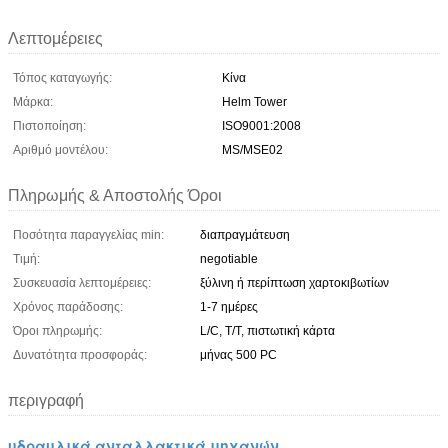
Λεπτομέρειες
Τόπος καταγωγής:
Κίνα
Μάρκα:
Helm Tower
Πιστοποίηση:
ISO9001:2008
Αριθμό μοντέλου:
MS/MSE02
Πληρωμής & Αποστολής Όροι
Ποσότητα παραγγελίας min:
διαπραγμάτευση
Τιμή:
negotiable
Συσκευασία λεπτομέρειες:
ξύλινη ή περίπτωση χαρτοκιβωτίων
Χρόνος παράδοσης:
1-7 ημέρες
Όροι πληρωμής:
L/C, T/T, πιστωτική κάρτα
Δυνατότητα προσφοράς:
μήνας 500 PC
περιγραφή
υδραυλικά ανταλλακτικά μηχανών