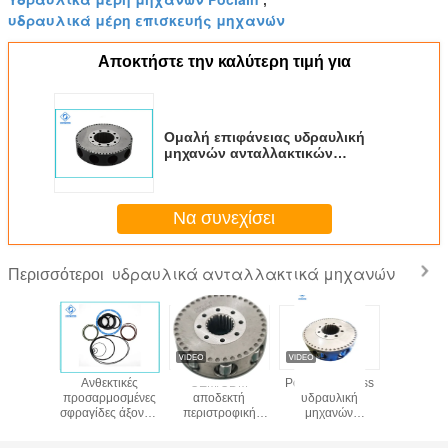
υδραυλικά μέρη επισκευής μηχανών
Αποκτήστε την καλύτερη τιμή για
Ομαλή επιφάνειας υδραυλική
μηχανών ανταλλακτικών
συνέλευση ομάδας Poclain MS18
περιστροφική
Να συνεχίσει
υδραυλικά ανταλλακτικά μηχανών
Περισσότεροι
κά μέρη
Ανθεκτικές
OEM/ODM
Poclain Danfoss
Poclain
ν MS02
προσαρμοσμένες
αποδεκτή
υδραυλική
υδραυλική
lain
σφραγίδες άξονων
περιστροφική
μηχανών
MSE
μηχανών MCR05
ομάδα
συνέλευση
μεγέθους
ανταλλακτικών
ομάδας μερών