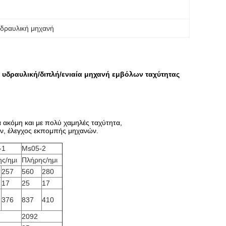
δραυλική μηχανή
υδραυλική/διπλή/ενιαία μηχανή εμβόλων ταχύτητας
α ακόμη και με πολύ χαμηλές ταχύτητα,
κων, έλεγχος εκπομπής μηχανών.
-1
Ms05-2
ς/ημι
Πλήρης/ημι
257
560
280
17
25
17
376
837
410
2092