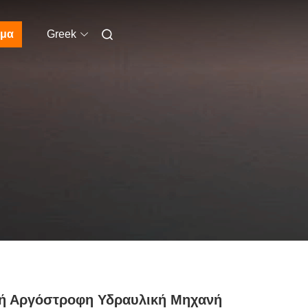
μα
Greek
κή Αργόστροφη Υδραυλική Μηχανή