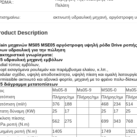
ΡΏΜΑ::
Πελάτη
πισημαίνω:
ακτινωτή υδραυλική μηχανή
, 
αργόστροφη υ
roduct Description
lain μηχανών MS05 MSE05 αργόστροφη υψηλή ρόδα Drive ροπής 
νων υδραυλική για την πώληση
ακτηριστικά γνωρίσματα:
5 υδραυλική μηχανή εμβόλων
dial τύπος εμβόλων,
opt εισαγόμενα ρουλεμάν και παρέμβυσμα ελαίου, κ.λπ.,
dular σχέδιο, υψηλή αποδοτικότητα, υψηλή πίεση και ομαλή λειτουργί
rmissible ακτινωτό και αξονικό φορτίο, μηχανή με το φρένο πολυ-δίσ
5 διάγραμμα μετατοπίσεων
Ms05-8
Ms05-9
MS05-0
Ms05
ος
ατόπιση
Πλήρης/ημι
Πλήρης/ημι
Πλήρης/ημι
Πλήρη
τόπιση (ml/r)
376
188
468
234
514
τατη δύναμη (KW)
25
17
25
17
25
κλιση πίεσης
562
275
699
343
768
Pa ροπή
(N.m)
ιμημένη ροπή (N.m)
1405
1749
1921