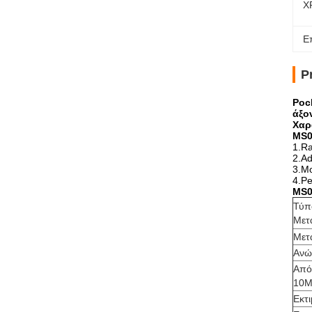
Χ
Ε
P
Poc
άξο
Χαρ
MS0
1.Ra
2.Ad
3.Mo
4.Pe
MS0
Τύπ
Μετ
Μετα
Ανώ
Από
10M
Εκτ