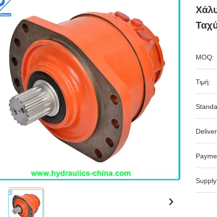
Χάλ
Ταχύ
MOQ:
Τιμή:
Standa
Deliver
Payme
Supply