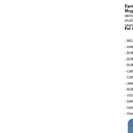
Εφα
Μηχ
ακτ
συλλ
χειρ