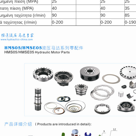
ιμημένη πίεση (MPA)
25
25
25
τατη πίεση (MPA)
40
40
35
μημένη ταχύτητα (r/min)
90
90
85
ά ταχύτητας (r/min)
0-200
0-200
0-190