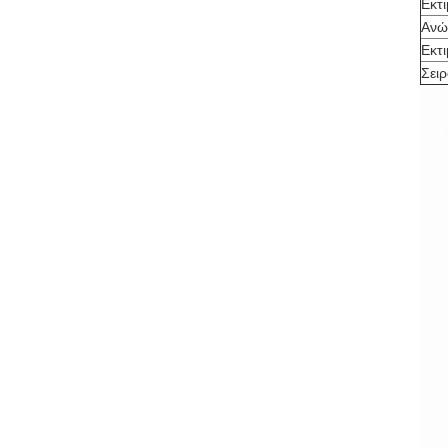
Εκτ
Ανώ
Εκτι
Σειρ