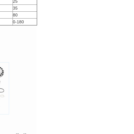
25
35
80
0-180