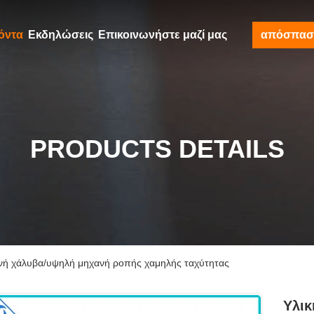
όντα
Εκδηλώσεις
Επικοινωνήστε μαζί μας
απόσπασ
PRODUCTS DETAILS
νή χάλυβα/υψηλή μηχανή ροπής χαμηλής ταχύτητας
Υλι