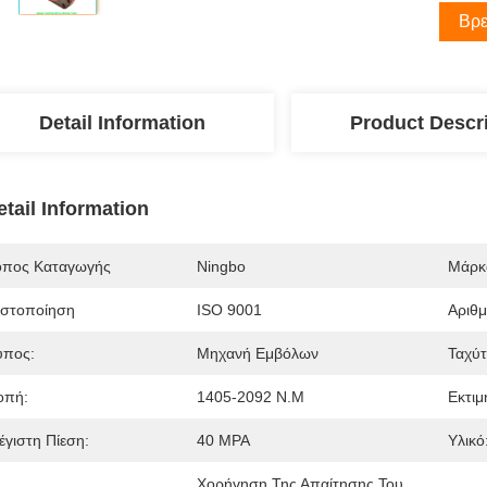
Βρε
Detail Information
Product Descr
etail Information
όπος Καταγωγής
Ningbo
Μάρκ
ιστοποίηση
ISO 9001
Αριθ
ύπος:
Μηχανή Εμβόλων
Ταχύτ
οπή:
1405-2092 N.m
Εκτιμ
έγιστη Πίεση:
40 MPA
Υλικό
Χορήγηση Της Απαίτησης Του 