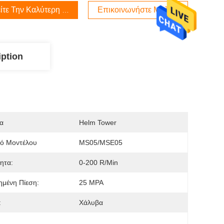
ίτε Την Καλύτερη Τιμή
Επικοινωνήστε Μαζί Μας
iption
α
Helm Tower
μό Μοντέλου
MS05/MSE05
ητα:
0-200 R/min
ημένη Πίεση:
25 MPA
:
Χάλυβα