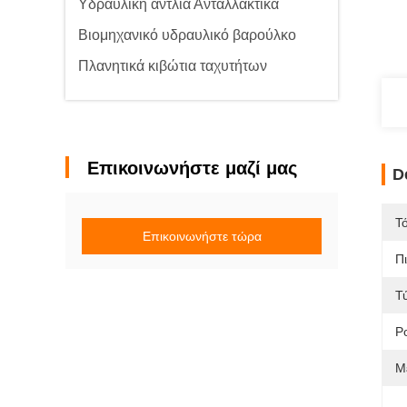
Υδραυλική αντλία Ανταλλακτικά
Βιομηχανικό υδραυλικό βαρούλκο
Πλανητικά κιβώτια ταχυτήτων
Επικοινωνήστε μαζί μας
D
Τ
Επικοινωνήστε τώρα
Π
Τ
Ρ
Μ