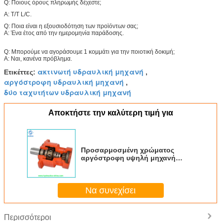
Q: Ποιους όρους πληρωμής δέχεστε;
Α: T/T L/C.
Q: Ποια είναι η εξουσιοδότηση των προϊόντων σας;
Α: Ένα έτος από την ημερομηνία παράδοσης.
Q: Μπορούμε να αγοράσουμε 1 κομμάτι για την ποιοτική δοκιμή;
Α: Ναι, κανένα πρόβλημα.
ακτινωτή υδραυλική μηχανή
Ετικέττες:
,
αργόστροφη υδραυλική μηχανή
,
δύο ταχυτήτων υδραυλική μηχανή
Αποκτήστε την καλύτερη τιμή για
Προσαρμοσμένη χρώματος
αργόστροφη υψηλή μηχανή
εμβόλων μηχανών ροπής
υδραυλική για τον επεξεργαστή
Rolly
Να συνεχίσει
Περισσότεροι