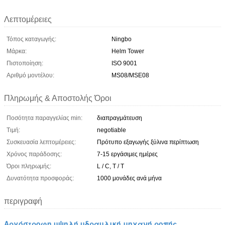
Λεπτομέρειες
Τόπος καταγωγής:
Ningbo
Μάρκα:
Helm Tower
Πιστοποίηση:
ISO 9001
Αριθμό μοντέλου:
MS08/MSE08
Πληρωμής & Αποστολής Όροι
Ποσότητα παραγγελίας min:
διαπραγμάτευση
Τιμή:
negotiable
Συσκευασία λεπτομέρειες:
Πρότυπο εξαγωγής ξύλινα περίπτωση
Χρόνος παράδοσης:
7-15 εργάσιμες ημέρες
Όροι πληρωμής:
L / C, T / T
Δυνατότητα προσφοράς:
1000 μονάδες ανά μήνα
περιγραφή
Αργόστροφη υψηλή υδραυλική μηχανή ροπής