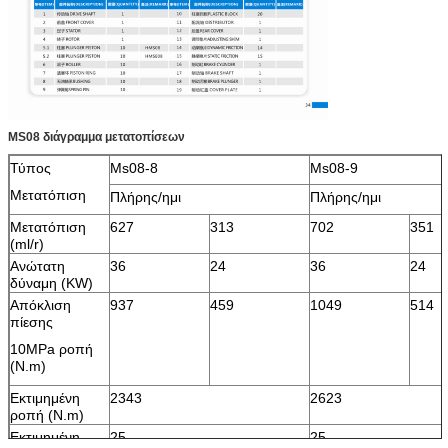
MS08 διάγραμμα μετατοπίσεων
Τύπος
Ms08-8
Ms08-9
Μετατόπιση
Πλήρης/ημι
Πλήρης/ημι
Μετατόπιση
627
313
702
351
(ml/r)
Ανώτατη
36
24
36
24
δύναμη (KW)
Απόκλιση
937
459
1049
514
πίεσης
10MPa ροπή
(N.m)
Εκτιμημένη
2343
2623
ροπή (N.m)
Εκτιμημένη
25
25