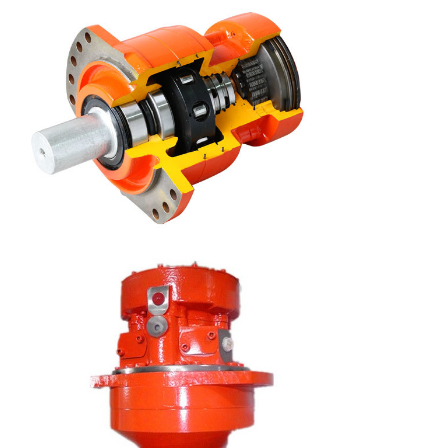
πίεση (MPA)
Ανώτατη πίεση
40
40
(MPA)
Εκτιμημένη
70
70
ταχύτητα
(r/min)
Σειρά
0-170
0-170
ταχύτητας
(r/min)