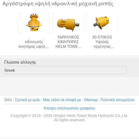
Αργόστροφη υψηλή υδραυλική μηχανή ροπής
υλική
Υδραυλικός
ΥΔΡΑΥΛΙΚΟΣ
30-570KGS
Υδραυ
εμβόλων
οδοντωτός
ΚΙΝΗΤΗΡΑΣ
Υψηλής
μηχανή P
n MS11
κινητήρας υψηλής
HELM TOWER
ταχύτητας
MS08 M
πίεσης με 12
Χαμηλής
υδραυλικός
μήνες εγγύηση
Ταχύτητας
κινητήρας για
Υψηλής Ροπής
βαριά βιομηχανική
Γλώσσα αλλαγής
για Μηχανήματα
απόδοση
Έργων
Greek
Σπίτι
|
Σχετικά με εμάς
|
Μας ελάτε σε επαφή με
|
Sitemap
|
Πολιτική απορρήτου
Άποψη υπολογιστών γραφείου
Copyright © 2019 - 2026 Ningbo Helm Tower Noda Hydraulic Co.,Ltd.
All rights reserved.