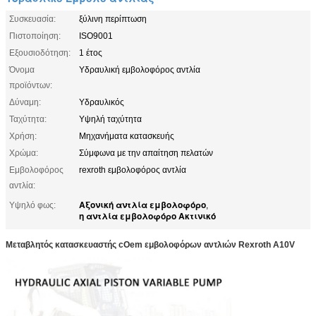
Συσκευασία:
ξύλινη περίπτωση
Πιστοποίηση:
ISO9001
Εξουσιοδότηση:
1 έτος
Όνομα
Υδραυλική εμβολοφόρος αντλία
προϊόντων:
Δύναμη:
Υδραυλικός
Ταχύτητα:
Υψηλή ταχύτητα
Χρήση:
Μηχανήματα κατασκευής
Χρώμα:
Σύμφωνα με την απαίτηση πελατών
Εμβολοφόρος
rexroth εμβολοφόρος αντλία
αντλία:
Αξονική αντλία εμβολοφόρο
Υψηλό φως:
,
η αντλία εμβολοφόρο Ακτινικό
Μεταβλητός κατασκευαστής cOem εμβολοφόρων αντλιών Rexroth A10V