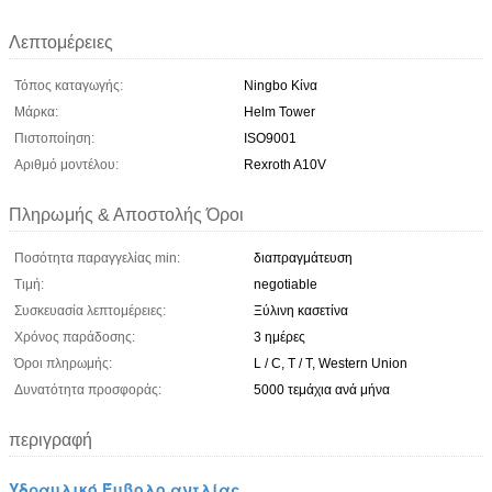
Λεπτομέρειες
Τόπος καταγωγής:
Ningbo Κίνα
Μάρκα:
Helm Tower
Πιστοποίηση:
ISO9001
Αριθμό μοντέλου:
Rexroth A10V
Πληρωμής & Αποστολής Όροι
Ποσότητα παραγγελίας min:
διαπραγμάτευση
Τιμή:
negotiable
Συσκευασία λεπτομέρειες:
Ξύλινη κασετίνα
Χρόνος παράδοσης:
3 ημέρες
Όροι πληρωμής:
L / C, T / T, Western Union
Δυνατότητα προσφοράς:
5000 τεμάχια ανά μήνα
περιγραφή
Υδραυλικό Έμβολο αντλίας