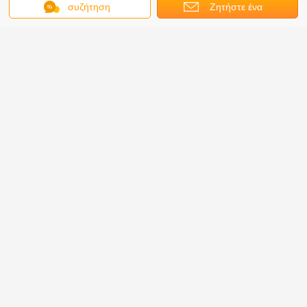
συζήτηση
Ζητήστε ένα
απόσπασμα
Σειρά Rexroth
HMCR