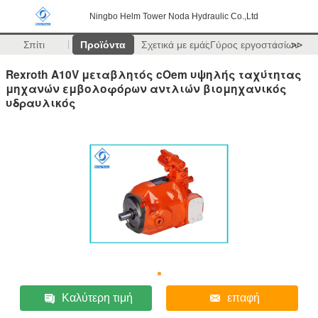
Ningbo Helm Tower Noda Hydraulic Co.,Ltd
Σπίτι
Προϊόντα
Σχετικά με εμάς
Γύρος εργοστασίων
>>
Rexroth A10V μεταβλητός cOem υψηλής ταχύτητας
μηχανών εμβολοφόρων αντλιών βιομηχανικός
υδραυλικός
Καλύτερη τιμή
επαφή