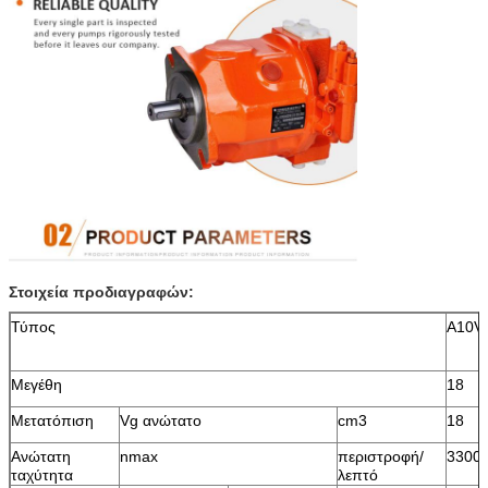
Στοιχεία προδιαγραφών:
Τύπος
A10V
Μεγέθη
18
Μετατόπιση
Vg ανώτατο
cm3
18
Ανώτατη
nmax
περιστροφή/
3300
ταχύτητα
λεπτό