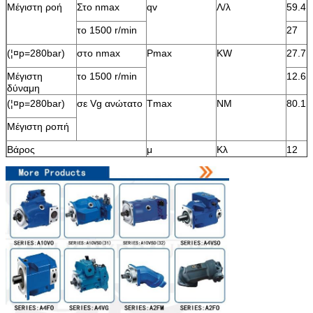
Μέγιστη ροή
Στο nmax
qv
Λ/λ
59.4
το 1500 r/min
27
(¦¤p=280bar)
στο nmax
Pmax
KW
27.7
Μέγιστη
το 1500 r/min
12.6
δύναμη
(¦¤p=280bar)
σε Vg ανώτατο
Tmax
NM
80.1
Μέγιστη ροπή
Βάρος
μ
Κλ
12