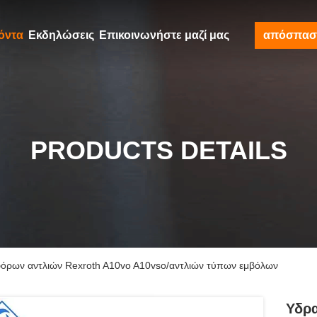
όντα
Εκδηλώσεις
Επικοινωνήστε μαζί μας
απόσπασ
PRODUCTS DETAILS
όρων αντλιών Rexroth A10vo A10vso/αντλιών τύπων εμβόλων
Υδρ