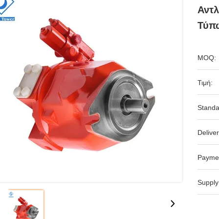
Αντλ
Τύπ
MOQ:
Τιμή:
Standa
Deliver
Payme
Supply