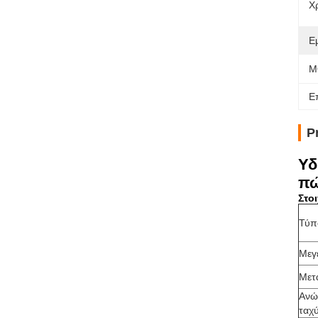
Χ
Ε
M
Ε
P
Υδ
π
Στο
Τύπ
Μεγ
Μετ
Ανώ
ταχ