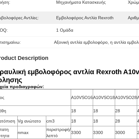
ρήση:
Μηχανήματα Κατασκευής
Χρώμ
μβολοφόρες Αντλίες:
Εμβολοφόρος Αντλία Rexroth
Αριθμ
OQ:
1 Ομάδα
πισημαίνω:
Αξονική αντλία εμβολοφόρο
, 
η αντλία εμβο
roduct Description
ραυλική εμβολοφόρος αντλία Rexroth A10v
ώλησης
ιχεία προδιαγραφών:
ος
A10VSO16
A10VSO18
A10VSO28
έθη
18
18
28
ατόπιση
Vg ανώτατο
cm3
18
18
28
τατη
περιστροφή/
nmax
3300
3300
3000
ύτητα
λεπτό