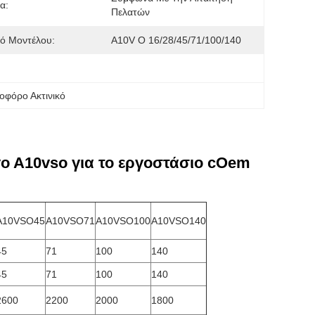
α:
Πελατών
ό Μοντέλου:
A10V Ο 16/28/45/71/100/140
λοφόρο Ακτινικό
o A10vso για το εργοστάσιο cOem
A10VSO45
A10VSO71
A10VSO100
A10VSO140
45
71
100
140
45
71
100
140
2600
2200
2000
1800