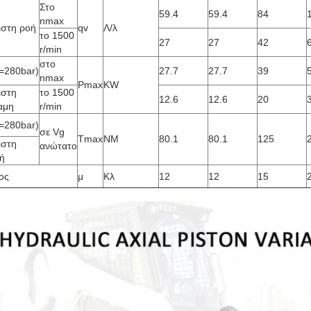
Στο
59.4
59.4
84
nmax
ιστη ροή
qv
Λ/λ
το 1500
27
27
42
r/min
στο
p=280bar)
27.7
27.7
39
nmax
Pmax
KW
ιστη
το 1500
12.6
12.6
20
αμη
r/min
p=280bar)
σε Vg
Tmax
NM
80.1
80.1
125
ιστη
ανώτατο
ή
ος
μ
Κλ
12
12
15