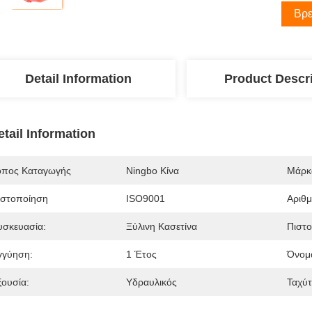
Βρε
Detail Information
Product Descr
etail Information
όπος Καταγωγής
Ningbo Κίνα
Μάρκ
ιστοποίηση
ISO9001
Αριθ
υσκευασία:
Ξύλινη Κασετίνα
Πιστο
γγύηση:
1 Έτος
Όνομα
ξουσία:
Υδραυλικός
Ταχύτ