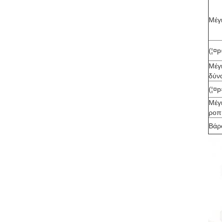
Μέγ
(¦¤
Μέγ
δύν
(¦¤
Μέγ
ροπ
Βάρ