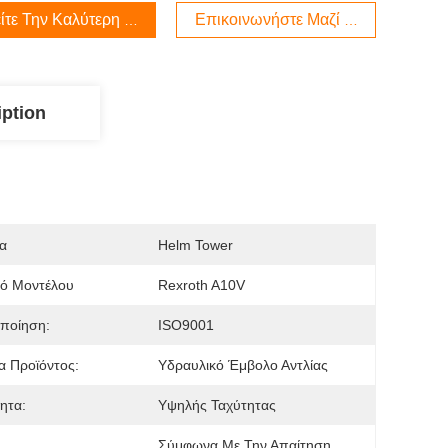
ίτε Την Καλύτερη Τιμή
Επικοινωνήστε Μαζί Μας
iption
α
Helm Tower
μό Μοντέλου
Rexroth A10V
ποίηση:
ISO9001
 Προϊόντος:
Υδραυλικό Έμβολο Αντλίας
ητα:
Υψηλής Ταχύτητας
Σύμφωνα Με Την Απαίτηση 