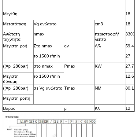
Μεγέθη
18
Μετατόπιση
Vg ανώτατο
cm3
18
Ανώτατη
nmax
περιστροφή/
3300
ταχύτητα
λεπτό
Μέγιστη ροή
Στο nmax
qv
Λ/λ
59.4
το 1500 r/min
27
(¦¤p=280bar)
στο nmax
Pmax
KW
27.7
Μέγιστη
το 1500 r/min
12.6
δύναμη
(¦¤p=280bar)
σε Vg ανώτατο
Tmax
NM
80.1
Μέγιστη ροπή
Βάρος
μ
Κλ
12