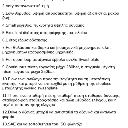
2.Very ανταγωνιστική τιμή
3.Low-θόρυβος, υψηλή αποδοτικότητα, υψηλή αξιοπιστία, μακρά
ζωή
4.Small μέγεθος, πυκνότητα υψηλής δύναμης
5.Excellent ιδιότητες απορρόφησης πετρελαίου.
6,1 έτος εξουσιοδότησης
7.For θαλάσσια και βάρκα και βιομηχανικά μηχανήματα κ.λπ.
μηχανημάτων εφαρμοσμένης μηχανικής.
8.For open-loop με αξονικό έμβολο αντλία Swashplate.
9.Continuous πίεση εργασίας μέχρι 280bar, η στιγμιαία μέγιστη
πίεση εργασίας μέχρι 350bar.
10.Flow είναι ανάλογο προς την ταχύτητα και τη μετατόπιση
κίνησης, και μπορεί να επιτευχθεί με τη ρύθμιση της stepless
μεταβλητής γωνίας swashplate
11.There είναι σταθερή πίεση, σταθερή πίεση σταθερός-δύναμης,
σταθερός-ροή σταθερός-τάσης και άλλη μέθοδος ελέγχου, και η
ταχύτητα απάντησης ελέγχου
12.Drive ο άξονας μπορεί να αντισταθεί τα αξονικά και ακτινωτά
φορτία
13.SAE και να τοποθετήσει του ISO φλάντζα