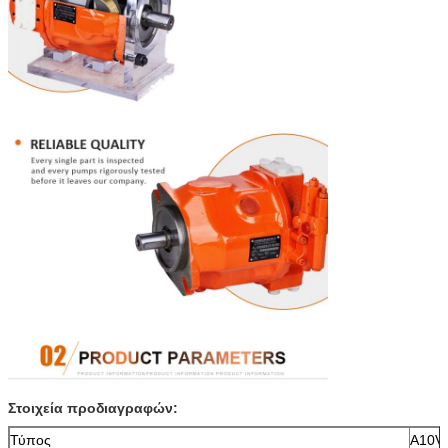
Στοιχεία προδιαγραφών:
Τύπος
A10V