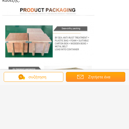
καθεξής.
συζήτηση
Ζητήστε ένα
απόσπασμα
Ναυτιλία
επείγον & μικρό ακαθάριστο βάρος αεροπορικώς
μεγάλο ακαθάριστο βάρος θαλασσίως