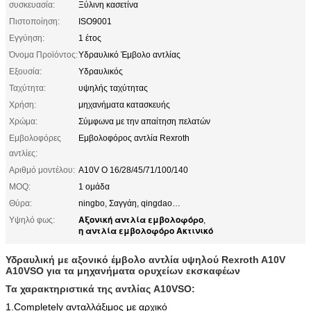
συσκευασία:
Ξύλινη κασετίνα
Πιστοποίηση:
ISO9001
Εγγύηση:
1 έτος
Όνομα Προϊόντος:
Υδραυλικό Έμβολο αντλίας
Εξουσία:
Υδραυλικός
Ταχύτητα:
υψηλής ταχύτητας
Χρήση:
μηχανήματα κατασκευής
Χρώμα:
Σύμφωνα με την απαίτηση πελατών
Εμβολοφόρες
Εμβολοφόρος αντλία Rexroth
αντλίες:
Αριθμό μοντέλου:
A10V Ο 16/28/45/71/100/140
MOQ:
1 ομάδα
Θύρα:
ningbo, Σαγγάη, qingdao…
Αξονική αντλία εμβολοφόρο
Υψηλό φως:
,
η αντλία εμβολοφόρο Ακτινικό
Υδραυλική με αξονικό έμβολο αντλία υψηλού Rexroth A10V
A10VSO για τα μηχανήματα ορυχείων εκσκαφέων
Τα χαρακτηριστικά της αντλίας A10VSO:
1.Completely ανταλλάξιμος με αρχικό